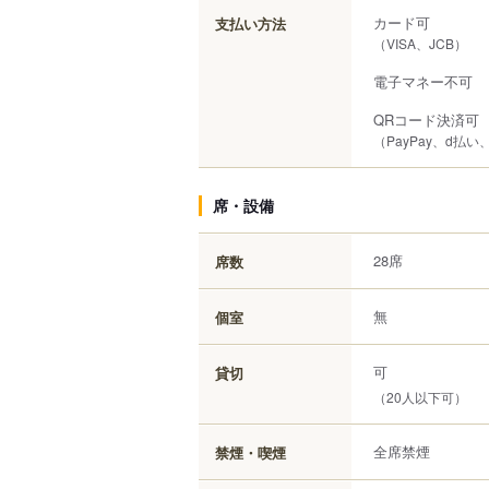
カード可
支払い方法
（VISA、JCB）
電子マネー不可
QRコード決済可
（PayPay、d払い、
席・設備
28席
席数
無
個室
可
貸切
（20人以下可）
全席禁煙
禁煙・喫煙