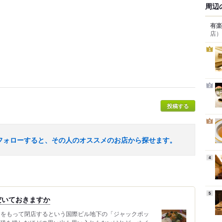
周辺
有楽
店）
1
2
投稿する
3
フォローすると、その人のオススメのお店から探せます。
4
5
だいておきますか
9日をもって閉店するという国際ビル地下の「ジャックポッ