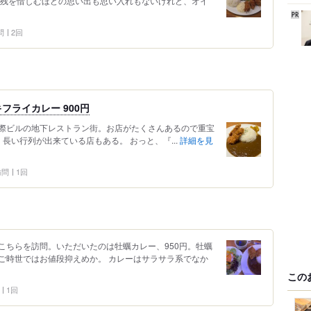
名残を惜しむほどの思い出も思い入れもないけれど、オイ
問
2回
ライカレー 900円
際ビルの地下レストラン街。お店がたくさんあるので重宝
。長い行列が出来ている店もある。 おっと、『...
詳細を見
 訪問
1回
こちらを訪問。いただいたのは牡蠣カレー、950円。牡蠣
ご時世ではお値段抑えめか。 カレーはサラサラ系でなか
この
1回