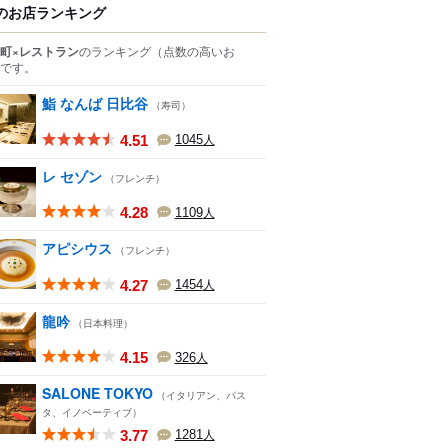
のお店ランキング
町×レストラン
のランキング
（点数の高いお
です。
鮨 なんば 日比谷
（寿司）
4.51
1045
人
レ セゾン
（フレンチ）
4.28
1109
人
アピシウス
（フレンチ）
4.27
1454
人
龍吟
（日本料理）
4.15
326
人
SALONE TOKYO
（イタリアン、パス
タ、イノベーティブ）
3.77
1281
人