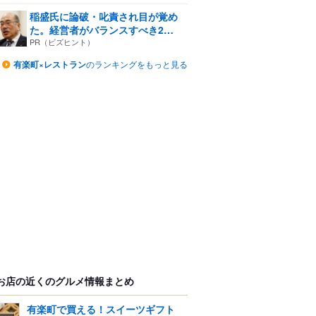
稲盛氏に論破・叱責され目が覚め
た。経営者がバランスすべき2
つ...
PR（ビズヒント）
有楽町×レストラン
のランキングをもっと見る
お店の近くのグルメ情報まとめ
有楽町で買える！スイーツギフト