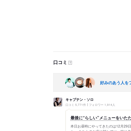
口コミ
？
好みのあう人を
キャプテン・ソロ
口コミ 5,771件
フォロワー 1,914人
最後に“らしい”メニューをいた
本日お昼時にやってきたのは12月2