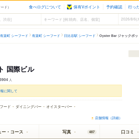
食べログについて
保有Vポイント
予約確認
行っ
ーフード）
有楽町 シーフード
有楽町 シーフード
日比谷駅 シーフード
Oyster Bar ジャックポ
ット 国際ビル
3904
人
情報に関して
フード
ダイニングバー
オイスターバー
店舗情報（詳細）
ュー・コース
写真
口コミ
487