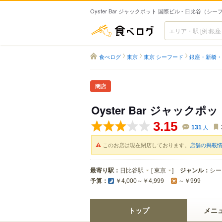
Oyster Bar ジャックポット 国際ビル - 日比谷（シ
食べログ
食べログ
東京
東京 シーフード
銀座・新橋・
閉店
Oyster Bar ジャックポ
3.15
131
人
このお店は現在閉店しております。
店舗の掲載
最寄り駅：
日比谷駅
[
東京
]
ジャンル：
シー
予算：
￥4,000～￥4,999
～￥999
トップ
メニ