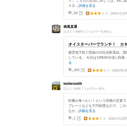
ト」 こちらのお店に対しては、特に
スタ...
詳細を見る
2024/12 訪
？
26
南風直通
口コミ 1,456件
フォロワー 6,634人
オイスターバーでランチ！ カキフ
都営地下鉄三田線の日比谷駅直結。国
している。 今日は12時30分頃に到着
る
2023/09
？
385
baldanza88
口コミ 144件
フォロワー 25人
牡蠣が食べたい！という同僚の言葉で
プレートなども千円程度なので、この
なか...
詳細を見る
2024/12 訪問
？
1