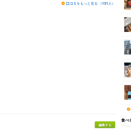
口コミ
をもっと見る （
131
人）
食べ
編集する