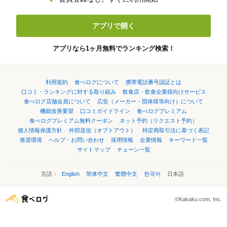
アプリで開く
アプリなら1ヶ月無料でランキング検索！
利用規約
食べログについて
携帯電話番号認証とは
口コミ・ランキングに対する取り組み
飲食店・飲食企業様向けサービス
食べログ店舗会員について
広告（メーカー・団体様等向け）について
機能改善要望
口コミガイドライン
食べログプレミアム
食べログプレミアム無料クーポン
ネット予約（リクエスト予約）
個人情報保護方針
外部送信（オプトアウト）
特定商取引法に基づく表記
推奨環境
ヘルプ・お問い合わせ
採用情報
企業情報
キーワード一覧
サイトマップ
チェーン一覧
言語：
English
简体中文
繁體中文
한국어
日本語
©Kakaku.com, Inc.