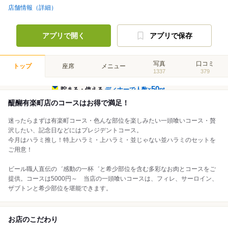
店舗情報（詳細）
アプリで開く
アプリで保存
写真
口コミ
トップ
座席
メニュー
1337
379
50
貯まる・使える
ディナーで人数×
pt
醍醐有楽町店のコースはお得で満足！
迷ったらまずは有楽町コース・色んな部位を楽しみたい一頭喰いコース・贅
沢したい、記念日などにはプレジデントコース。
今月はハラミ推し！特上ハラミ・上ハラミ・並じゃない並ハラミのセットを
ご用意！
ビール職人直伝の゛感動の一杯゛と希少部位を含む多彩なお肉とコースをご
提供。コースは5000円～ 当店の一頭喰いコースは、フィレ、サーロイン、
ザブトンと希少部位を堪能できます。
お店のこだわり