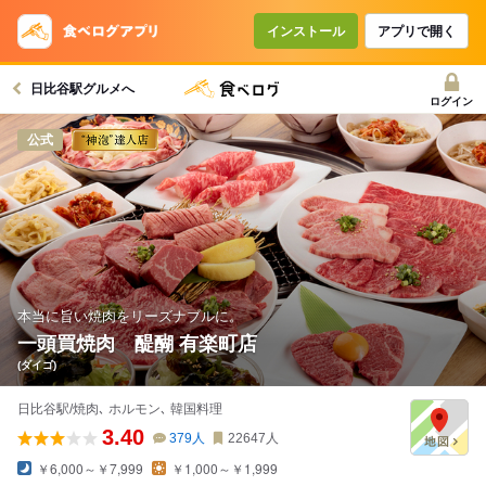
インストール
アプリで開く
日比谷駅グルメへ
ログイン
公式
本当に旨い焼肉をリーズナブルに。
一頭買焼肉 醍醐 有楽町店
(ダイゴ)
日比谷駅/焼肉､ ホルモン､ 韓国料理
3.40
379
人
22647
人
￥6,000～￥7,999
￥1,000～￥1,999