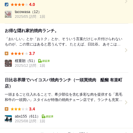
たので、お疲れ様会としてスタッフ2人を連れての訪問。 初めて「タンず
4.0
くしコース飲み放題付き」を注文。 タンずくしといっても最初から最後
Dinner:
までタンなわけではなく、最初の塩系の肉が概ねタンなのです。 厚切り
tacowasa
（12）
2025/05 訪問
1回
タン、上タン塩、飲めるタンなどどれも美味。 タレ系はハ...
お得な隠れ家的焼肉ランチ。
「おいしい」とか「おトク」とか、そういう言葉だけじゃ片付けられない
ものが、この世にはあると思うんです。 たとえば、日比谷。 あそこはオ
シャレな人たちがシュッとした顔をして歩...
3.7
Lunch:
槿重朗
（51）
2025/12 訪問
1回
日比谷界隈でハイコスパ焼肉ランチ（一頭買焼肉 醍醐 有楽町
店）
一頭まるごと仕入れることで、希少部位を含む多彩な肉を提供する「黒毛
和牛の一頭買い」スタイルが特徴の焼肉チェーン店です。ランチも充実し
ておりｍ和牛焼肉定食やタン塩ハラミ定食など、1,...
3.4
Lunch:
abx155
（611）
2025/08 訪問
1回