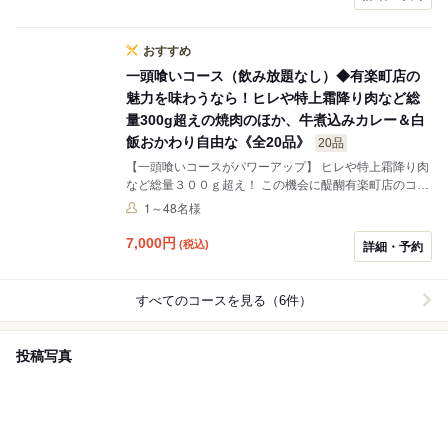
おすすめ
一頭喰いコース（飲み放題なし）◆有楽町店の
魅力を味わうなら！ヒレや特上霜降り肉など総
量300g超えの焼肉のほか、牛煮込みカレー＆白
飯おかわり自由な《全20品》
20品
【一頭喰いコースがパワーアップ】 ヒレや特上霜降り肉
など総量３００ｇ超え！ この機会に醍醐有楽町店のコー
スを堪能ください
1～48名様
7,000
円
(税込)
詳細・予約
すべてのコースを見る（6件）
投稿写真