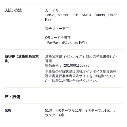
支払い方法
カード可
（VISA、Master、JCB、AMEX、Diners、Union
Pay）
電子マネー不可
QRコード決済可
（PayPay、d払い、au PAY）
領収書（適格簡易請求
適格請求書（インボイス）対応の領収書発行が
書）
可能
登録番号：T2010001106776
※最新の登録状況は国税庁インボイス制度適格
請求書発行事業者公表サイトをご確認いただく
か、店舗にお問い合わせください。
席・設備
席数
51席（4名テーブル11隻、3名テーブル1席、カ
ウンター4席）