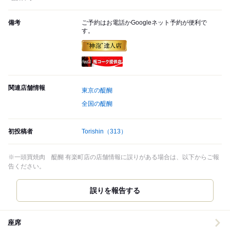
備考
ご予約はお電話かGoogleネット予約が便利で
す。
瓶コーク提供店
関連店舗情報
東京の醍醐
全国の醍醐
初投稿者
Torishin
（313）
※一頭買焼肉 醍醐 有楽町店の店舗情報に誤りがある場合は、以下からご報
告ください。
誤りを報告する
座席