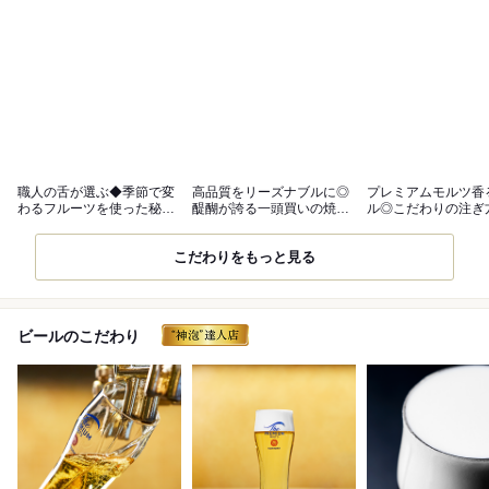
職人の舌が選ぶ◆季節で変
高品質をリーズナブルに◎
プレミアムモルツ香
わるフルーツを使った秘伝
醍醐が誇る一頭買いの焼肉
ル◎こだわりの注ぎ
のタレ
店
高の一杯を
こだわりをもっと見る
ビールのこだわり