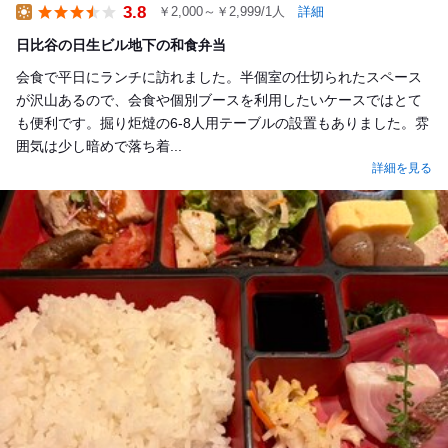
3.8
￥2,000～￥2,999/1人
詳細
Lunch
日比谷の日生ビル地下の和食弁当
会食で平日にランチに訪れました。半個室の仕切られたスペース
が沢山あるので、会食や個別ブースを利用したいケースではとて
も便利です。掘り炬燵の6-8人用テーブルの設置もありました。雰
囲気は少し暗めで落ち着...
詳細を見る