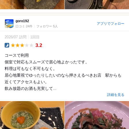
goro192
アプリでフォロー
口コミ 24件
フォロワー 5人
2026/07 訪問
1回目
3.2
Dinner
コースで利用
個室で対応もスムーズで居心地よかったです。
料理は可もなく不可もなく。
居心地重視でゆったりしたいのなら押さえるべきお店 駅からも
近くてアクセスもよい。
飲み放題のお酒も充実して...
詳細を見る