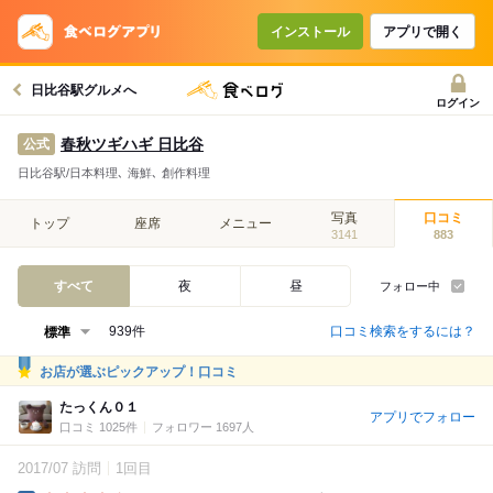
インストール
アプリで開く
日比谷駅グルメへ
ログイン
春秋ツギハギ 日比谷
公式
日比谷駅/日本料理､ 海鮮､ 創作料理
写真
口コミ
トップ
座席
メニュー
3141
883
すべて
夜
昼
フォロー中
口コミ検索をするには？
939件
お店が選ぶピックアップ！口コミ
たっくん０１
アプリでフォロー
口コミ 1025件
フォロワー 1697人
2017/07 訪問
1回目