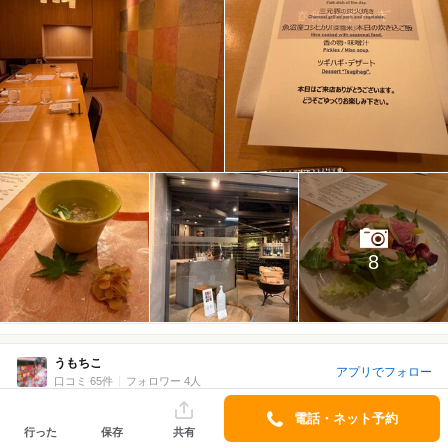
8
うもちこ
アプリでフォロー
口コミ 65件
フォロワー 4人
2026/04 訪問
1回目
電話・ネット予約
行った
保存
共有
4.5
￥10,000～￥14,999/1人