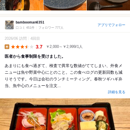
bambooman6351
アプリでフォロー
口コミ 451件
フォロワー 777人
2026/06 訪問
4回目
3.7
￥2,000～￥2,999/1人
Lunch
医者から食事制限を受けました。
あまりにも食べ過ぎて、検査で異常な数値がててしまい、外食メ
ニューは魚や野菜中心にとのこと。この食べログの更新回数も減
りそうです。今日は会社のランチミーティング。春秋ツギハギ弁
当、魚中心のメニューを注文...
詳細を見る