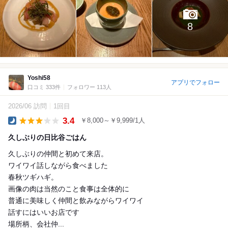
8
Yoshi58
アプリでフォロー
口コミ 333件
フォロワー 113人
2026/06 訪問
1回目
3.4
￥8,000～￥9,999/1人
Dinner
久しぶりの日比谷ごはん
久しぶりの仲間と初めて来店。
ワイワイ話しながら食べました
春秋ツギハギ。
画像の肉は当然のこと食事は全体的に
普通に美味しく仲間と飲みながらワイワイ
話すにはいいお店です
場所柄、会社仲...