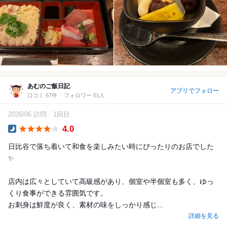
あむのご飯日記
アプリでフォロー
口コミ 67件
フォロワー 51人
2026/06 訪問
1回目
4.0
Dinner
日比谷で落ち着いて和食を楽しみたい時にぴったりのお店でした
✨
店内は広々としていて高級感があり、個室や半個室も多く、ゆっ
くり食事ができる雰囲気です。
お刺身は鮮度が良く、素材の味をしっかり感じ...
詳細を見る