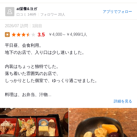
ai栄養&ヨガ
アプリでフォロー
口コミ 146件
フォロワー 20人
2026/07 訪問
1回目
3.5
￥4,000～￥4,999/1人
Lunch
平日昼、会食利用。
地下のお店で、入り口は少し迷いました。
内装はちょっと独特でした。
落ち着いた雰囲気のお店で、
しっかりとした個室で、ゆっくり過ごせました。
料理は、お弁当、汁物...
詳細を見る