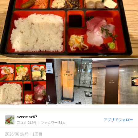
avecmax67
アプリでフォロー
口コミ 212件
フォロワー 51人
2026/06 訪問
1回目