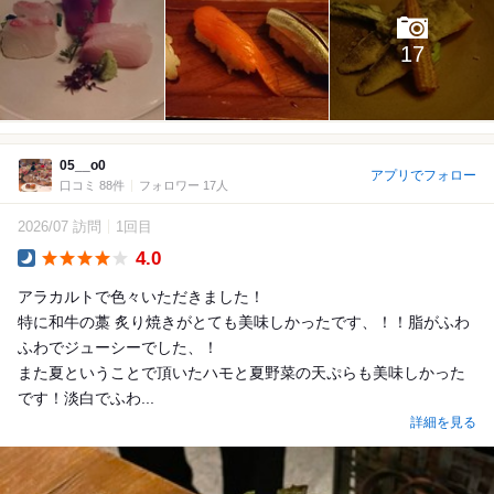
17
05__o0
アプリでフォロー
口コミ 88件
フォロワー 17人
2026/07 訪問
1回目
4.0
Dinner
アラカルトで色々いただきました！
特に和牛の藁 炙り焼きがとても美味しかったです、！！脂がふわ
ふわでジューシーでした、！
また夏ということで頂いたハモと夏野菜の天ぷらも美味しかった
です！淡白でふわ...
詳細を見る