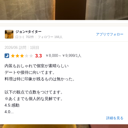
ジョン×タイター
アプリでフォロー
口コミ 702件
フォロワー 166人
2026/06 訪問
1回目
3.3
￥8,000～￥9,999/1人
Dinner
内装もおしゃれで個室が素晴らしい
デートや接待に向いてます。
料理は特に印象が残るものは無かった。
以下の観点で点数をつけてます。
※あくまでも個人的な見解です。
4.5:感動
4.0...
詳細を見る