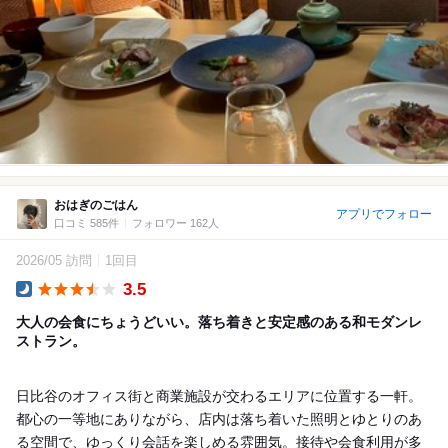
おはぎのごはん
アプリでフォロー
口コミ 585件
フォロワー 162人
2026/05 訪問
1回目
3.5
Dinner
大人の会食にちょうどいい。落ち着きと安定感のある和モダンレ
ストラン。
日比谷のオフィス街と商業施設が交わるエリアに位置する一軒。
都心の一等地にありながら、店内は落ち着いた照明とゆとりのあ
る空間で、ゆっくり会話を楽しめる雰囲気。接待や会食利用が多