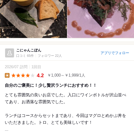
こにゃんこぽん
アプリでフォロー
口コミ 65件
フォロワー 22人
2026/07 訪問
1回目
4.2
￥1,000～￥1,999/1人
Lunch
自分のご褒美に！少し贅沢ランチにおすすめ！！
とても雰囲気の良いお店でした。入口にワインボトルが沢山並べ
てあり、お洒落な雰囲気でした。
ランチはコースからセットまであり、今回はマグロとめかぶ丼を
いただきました。トロ、とても美味しいです！
...