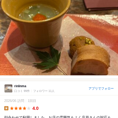
rinlinma
アプリでフォロー
口コミ 99件
フォロワー 11人
2026/06 訪問
1回目
4.0
Lunch
顔合わせで利用しました。お店の雰囲気もよく店員さんの対応も