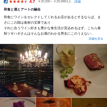
4.7
￥20,000～￥29,999/1人
詳細
Dinner
和食と酒とアートの融合
和食にワインをセレクトしてくれるお店があるとするならば、ま
さにこの国は食材の宝庫であり
それに合うワイン好きも豊かな食生活が見込めるはず。こちら春
秋ツギハギさんはそんなお酒のわかる男女にこのうえない...
詳細を見る