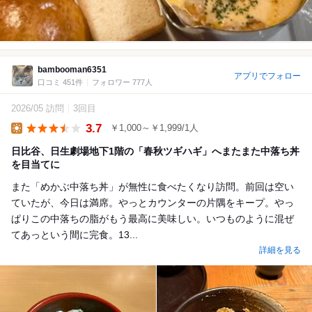
bambooman6351
アプリでフォロー
口コミ 451件
フォロワー 777人
2026/05 訪問
3回目
3.7
￥1,000～￥1,999/1人
Lunch
日比谷、日生劇場地下1階の「春秋ツギハギ」へまたまた中落ち丼
を目当てに
また「めかぶ中落ち丼」が無性に食べたくなり訪問。前回は空い
ていたが、今日は満席。やっとカウンターの片隅をキープ。やっ
ぱりこの中落ちの脂がもう最高に美味しい。いつものように混ぜ
てあっという間に完食。13...
詳細を見る