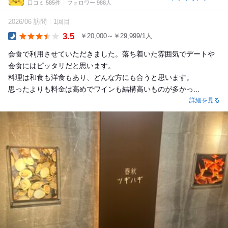
口コミ 585件
フォロワー 988人
2026/06 訪問
1回目
3.5
￥20,000～￥29,999/1人
Dinner
会食で利用させていただきました。落ち着いた雰囲気でデートや
会食にはピッタリだと思います。
料理は和食も洋食もあり、どんな方にも合うと思います。
思ったよりも料金は高めでワインも結構高いものが多かっ...
詳細を見る