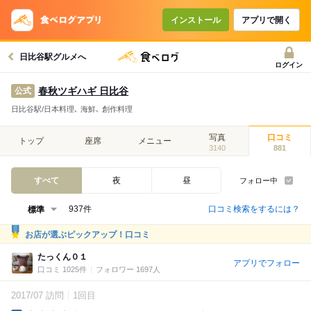
インストール
アプリで開く
日比谷駅グルメへ
ログイン
春秋ツギハギ 日比谷
公式
日比谷駅/日本料理､ 海鮮､ 創作料理
写真
口コミ
トップ
座席
メニュー
3140
881
すべて
夜
昼
フォロー中
口コミ検索をするには？
937件
お店が選ぶピックアップ！口コミ
たっくん０１
アプリでフォロー
口コミ 1025件
フォロワー 1697人
2017/07 訪問
1回目