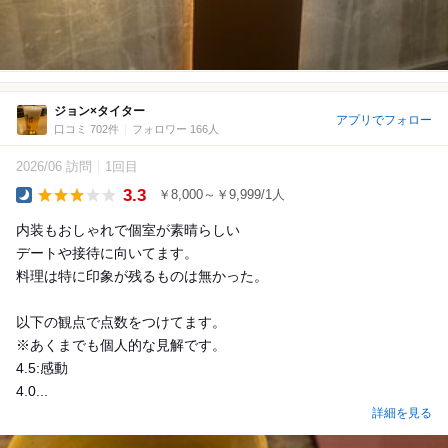
ジョン×タイター
アプリでフォロー
口コミ 702件
フォロワー 166人
2026/06 訪問
1回目
3.3
￥8,000～￥9,999/1人
Dinner
内装もおしゃれで個室が素晴らしい
デートや接待に向いてます。
料理は特に印象が残るものは無かった。
以下の観点で点数をつけてます。
※あくまでも個人的な見解です。
4.5:感動
4.0...
詳細を見る