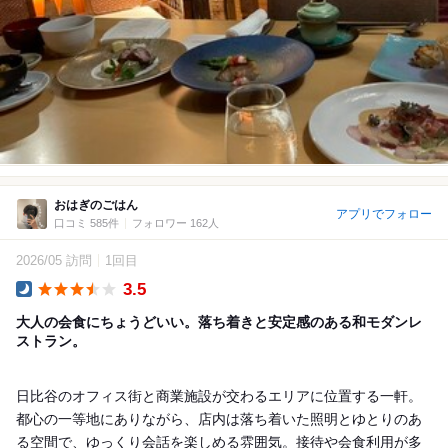
おはぎのごはん
アプリでフォロー
口コミ 585件
フォロワー 162人
2026/05 訪問
1回目
3.5
Dinner
大人の会食にちょうどいい。落ち着きと安定感のある和モダンレ
ストラン。
日比谷のオフィス街と商業施設が交わるエリアに位置する一軒。
都心の一等地にありながら、店内は落ち着いた照明とゆとりのあ
る空間で、ゆっくり会話を楽しめる雰囲気。接待や会食利用が多