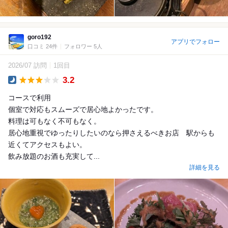
goro192
アプリでフォロー
口コミ 24件
フォロワー 5人
2026/07 訪問
1回目
3.2
Dinner
コースで利用
個室で対応もスムーズで居心地よかったです。
料理は可もなく不可もなく。
居心地重視でゆったりしたいのなら押さえるべきお店 駅からも
近くてアクセスもよい。
飲み放題のお酒も充実して...
詳細を見る