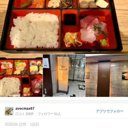
avecmax67
アプリでフォロー
口コミ 206件
フォロワー 51人
2026/06 訪問
1回目