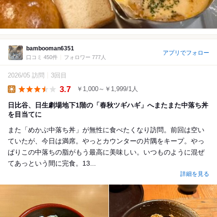
bambooman6351
アプリでフォロー
口コミ 450件
フォロワー 777人
2026/05 訪問
3回目
3.7
￥1,000～￥1,999/1人
Lunch
日比谷、日生劇場地下1階の「春秋ツギハギ」へまたまた中落ち丼
を目当てに
また「めかぶ中落ち丼」が無性に食べたくなり訪問。前回は空い
ていたが、今日は満席。やっとカウンターの片隅をキープ。やっ
ぱりこの中落ちの脂がもう最高に美味しい。いつものように混ぜ
てあっという間に完食。13...
詳細を見る