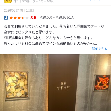
口コミ 585件
フォロワー 988人
2026/06 訪問
1回目
3.5
￥20,000～￥29,999/1人
Dinner
会食で利用させていただきました。落ち着いた雰囲気でデートや
会食にはピッタリだと思います。
料理は和食も洋食もあり、どんな方にも合うと思います。
思ったよりも料金は高めでワインも結構高いものが多かっ...
詳細を見る