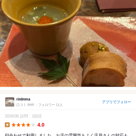
rinlinma
アプリでフォロー
口コミ 99件
フォロワー 11人
2026/06 訪問
1回目
4.0
Lunch
顔合わせで利用しました。お店の雰囲気もよく店員さんの対応も