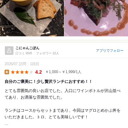
こにゃんこぽん
アプリでフォロー
口コミ 65件
フォロワー 22人
2026/07 訪問
1回目
4.2
￥1,000～￥1,999/1人
Lunch
自分のご褒美に！少し贅沢ランチにおすすめ！！
とても雰囲気の良いお店でした。入口にワインボトルが沢山並べ
てあり、お洒落な雰囲気でした。
ランチはコースからセットまであり、今回はマグロとめかぶ丼を
いただきました。トロ、とても美味しいです！
...