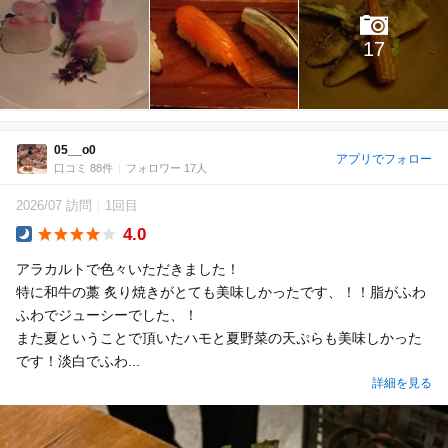
17
05__o0
アプリでフォロー
口コミ 88件
フォロワー 17人
2026/07 訪問
1回目
4.0
Dinner
アラカルトで色々いただきました！
特に和牛の藁 炙り焼きがとても美味しかったです、！！脂がふわ
ふわでジューシーでした、！
また夏ということで頂いたハモと夏野菜の天ぷらも美味しかった
です！淡白でふわ...
詳細を見る