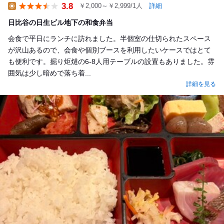
3.8
￥2,000～￥2,999/1人
詳細
Lunch
日比谷の日生ビル地下の和食弁当
会食で平日にランチに訪れました。半個室の仕切られたスペース
が沢山あるので、会食や個別ブースを利用したいケースではとて
も便利です。掘り炬燵の6-8人用テーブルの設置もありました。雰
囲気は少し暗めで落ち着...
詳細を見る