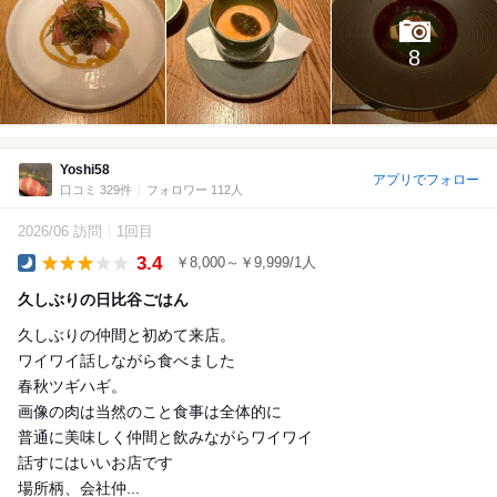
8
Yoshi58
アプリでフォロー
口コミ 329件
フォロワー 112人
2026/06 訪問
1回目
3.4
￥8,000～￥9,999/1人
Dinner
久しぶりの日比谷ごはん
久しぶりの仲間と初めて来店。
ワイワイ話しながら食べました
春秋ツギハギ。
画像の肉は当然のこと食事は全体的に
普通に美味しく仲間と飲みながらワイワイ
話すにはいいお店です
場所柄、会社仲...