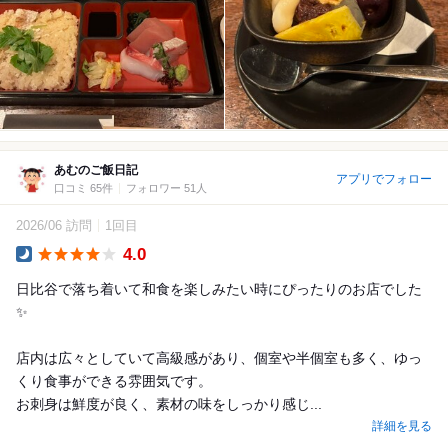
あむのご飯日記
アプリでフォロー
口コミ 65件
フォロワー 51人
2026/06 訪問
1回目
4.0
Dinner
日比谷で落ち着いて和食を楽しみたい時にぴったりのお店でした
✨
店内は広々としていて高級感があり、個室や半個室も多く、ゆっ
くり食事ができる雰囲気です。
お刺身は鮮度が良く、素材の味をしっかり感じ...
詳細を見る