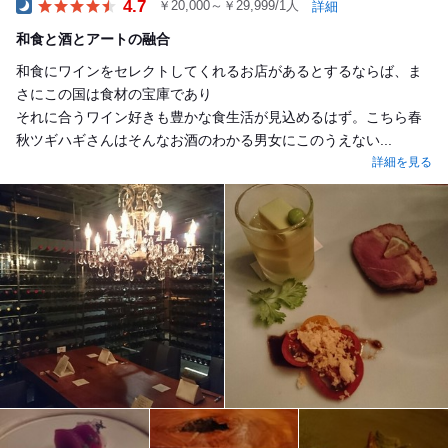
4.7
￥20,000～￥29,999/1人
詳細
Dinner
和食と酒とアートの融合
和食にワインをセレクトしてくれるお店があるとするならば、ま
さにこの国は食材の宝庫であり
それに合うワイン好きも豊かな食生活が見込めるはず。こちら春
秋ツギハギさんはそんなお酒のわかる男女にこのうえない...
詳細を見る