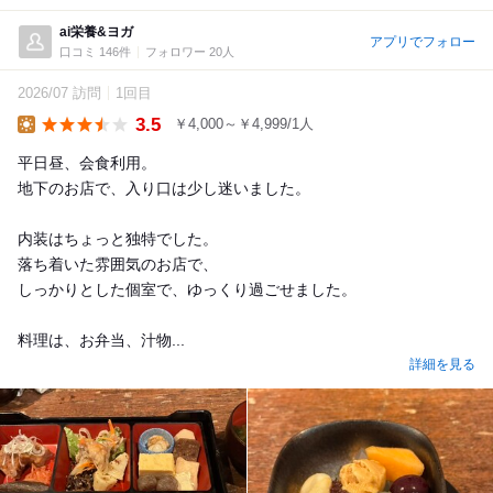
ai栄養&ヨガ
アプリでフォロー
口コミ 146件
フォロワー 20人
2026/07 訪問
1回目
3.5
￥4,000～￥4,999/1人
Lunch
平日昼、会食利用。
地下のお店で、入り口は少し迷いました。
内装はちょっと独特でした。
落ち着いた雰囲気のお店で、
しっかりとした個室で、ゆっくり過ごせました。
料理は、お弁当、汁物...
詳細を見る