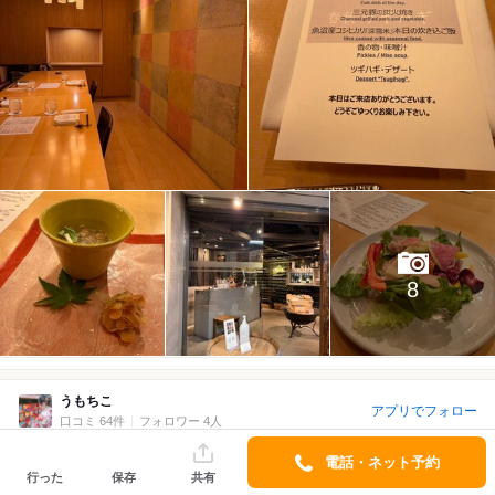
8
うもちこ
アプリでフォロー
口コミ 64件
フォロワー 4人
2026/04 訪問
1回目
電話・ネット予約
行った
保存
共有
4.5
￥10,000～￥14,999/1人