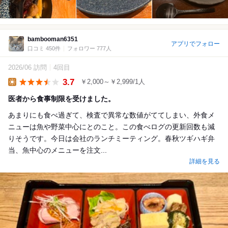
bambooman6351
アプリでフォロー
口コミ 450件
フォロワー 777人
2026/06 訪問
4回目
3.7
￥2,000～￥2,999/1人
Lunch
医者から食事制限を受けました。
あまりにも食べ過ぎて、検査で異常な数値がててしまい、外食メ
ニューは魚や野菜中心にとのこと。この食べログの更新回数も減
りそうです。今日は会社のランチミーティング。春秋ツギハギ弁
当、魚中心のメニューを注文...
詳細を見る