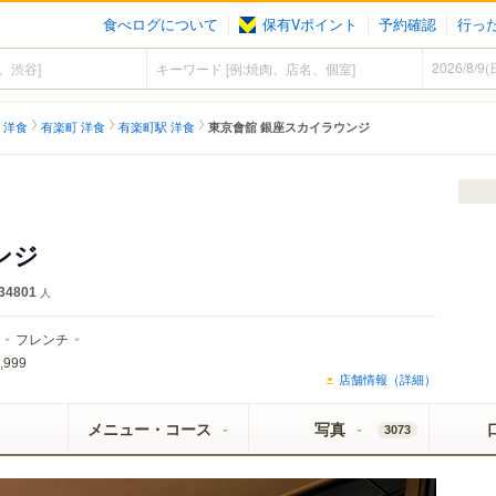
食べログについて
保有Vポイント
予約確認
行っ
 洋食
有楽町 洋食
有楽町駅 洋食
東京會舘 銀座スカイラウンジ
ンジ
34801
人
フレンチ
,999
店舗情報（詳細）
メニュー・コース
写真
3073