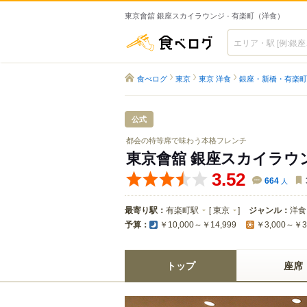
東京會舘 銀座スカイラウンジ - 有楽町（洋食）
食べログ
食べログ
東京
東京 洋食
銀座・新橋・有楽町
公式
都会の特等席で味わう本格フレンチ
東京會舘 銀座スカイラウ
3.52
664
人
最寄り駅：
有楽町駅
[
東京
]
ジャンル：
洋食
予算：
￥10,000～￥14,999
￥3,000～￥3
トップ
座席