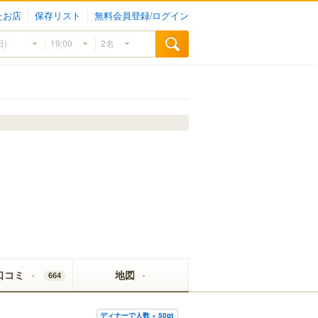
たお店
保存リスト
無料会員登録/ログイン
口コミ
地図
664
ディナーで人数 × 50pt