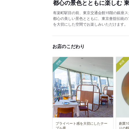
都心の景色とともに楽しむ 
有楽町駅目の前、東京交通会館15階の銀座ス
都心の美しい景色とともに、東京會舘伝統の
を大切にした空間でお楽しみいただけます。
お店のこだわり
空間
料理
プライベート感を大切にしたテー
創業1
ブル席
りの