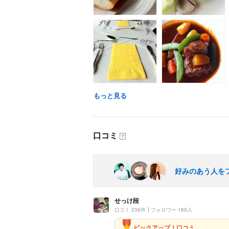
もっと見る
口コミ
？
好みのあう人を
せっけ段
口コミ 236件
フォロワー 189人
ピックアップ！口コミ