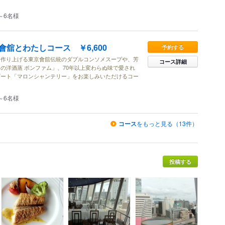
～6名様
舘とわたしコース ￥6,600
予約する
に作り上げる東京會舘伝統のダブルコンソメスープや、芳
コース詳細
の洋酒蒸 ボンファム」、70年以上変わらぬ味で愛され
ザート「マロンシャンテリー」をお楽しみいただけるコー
～6名様
コース
をもっと見る（13件）
投稿する