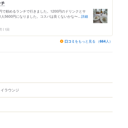
ンチ
00円で頼めるランチで行きました。1200円のドリンクとサ
人5600円になりました。コスパは良くないかな〜...
詳細
問
1回
口コミ
をもっと見る （
664
人）
カイラウンジ