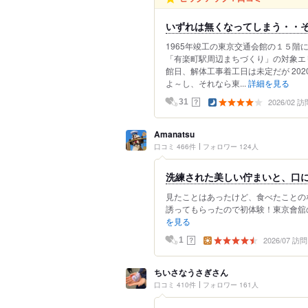
いずれは無くなってしまう・・
1965年竣工の東京交通会館の１５階
「有楽町駅周辺まちづくり」の対象エ
館日、解体工事着工日は未定だが 20
よ～し、それなら東...
詳細を見る
2026/02 訪
？
31
Amanatsu
口コミ 466件
フォロワー 124人
洗練された美しい佇まいと、口に
​見たことはあったけど、食べたこと
誘ってもらったので初体験！ ​東京會
を見る
2026/07 訪問
？
1
ちいさなうさぎさん
口コミ 410件
フォロワー 161人