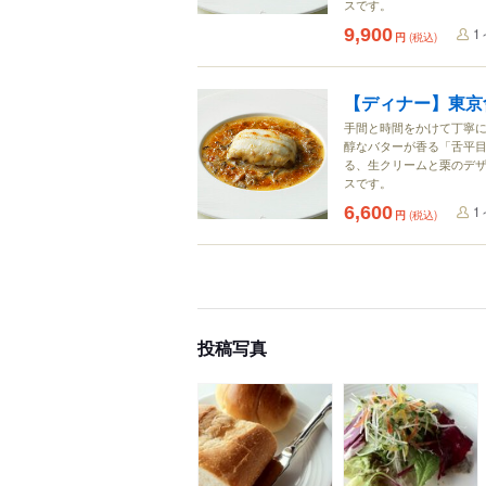
スです。
9,900
1
円
(税込)
【ディナー】東京會
手間と時間をかけて丁寧
醇なバターが香る「舌平目
る、生クリームと栗のデ
スです。
6,600
1
円
(税込)
投稿写真