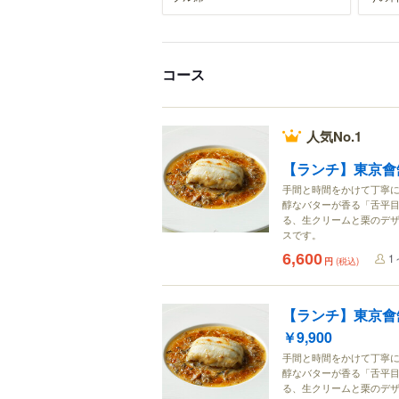
コース
人気No.1
【ランチ】東京會舘
手間と時間をかけて丁寧
醇なバターが香る「舌平目
る、生クリームと栗のデ
スです。
6,600
1
円
(税込)
【ランチ】東京會
￥9,900
手間と時間をかけて丁寧
醇なバターが香る「舌平目
る、生クリームと栗のデ