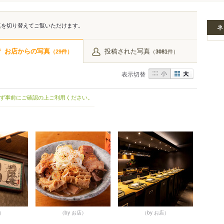
真を切り替えてご覧いただけます。
ネ
お店からの写真
投稿された写真
（
件）
（
件）
29
3081
表示切替
ず事前にご確認の上ご利用ください。
店）
（by お店）
（by お店）