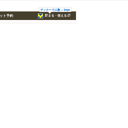
ディナーで人数 × 50pt
ット予約
貯まる・使える