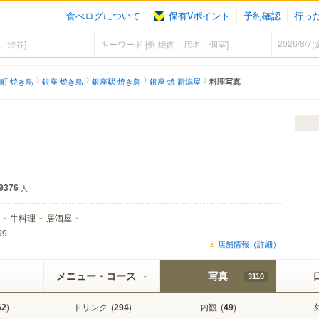
食べログについて
保有Vポイント
予約確認
行っ
町 焼き鳥
銀座 焼き鳥
銀座駅 焼き鳥
銀座 焼 新潟屋
料理写真
9376
人
牛料理
居酒屋
99
店舗情報（詳細）
メニュー・コース
写真
3110
)
ドリンク
(
)
内観
(
)
62
294
49