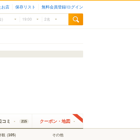
たお店
保存リスト
無料会員登録/ログイン
口コミ
クーポン・地図
215
外観
(
)
その他
105