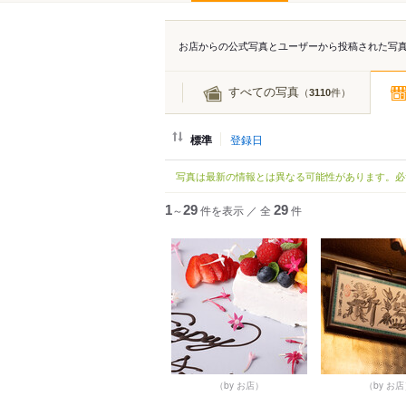
お店からの公式写真とユーザーから投稿された写
すべての写真
（
件）
3110
標準
登録日
写真は最新の情報とは異なる可能性があります。必
1
～
29
件を表示
／
全
29
件
（by お店）
（by お