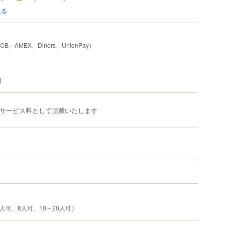
見る
JCB、AMEX、Diners、UnionPay）
可
をサービス料として頂戴いたします
人可、8人可、10～20人可）