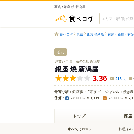
写真 : 銀座 焼 新潟屋
食べログ
食べログ
東京
東京 焼き鳥
銀座・新橋・有楽
公式
創業77年 東十条の名店 新潟屋
銀座 焼 新潟屋
3.36
215
人
最寄り駅：
銀座駅
[
東京
]
ジャンル：
焼き鳥
予算：
￥8,000～￥9,999
￥5,000～￥5,9
トップ
座席
すべて
(
)
料理
(
3110
26