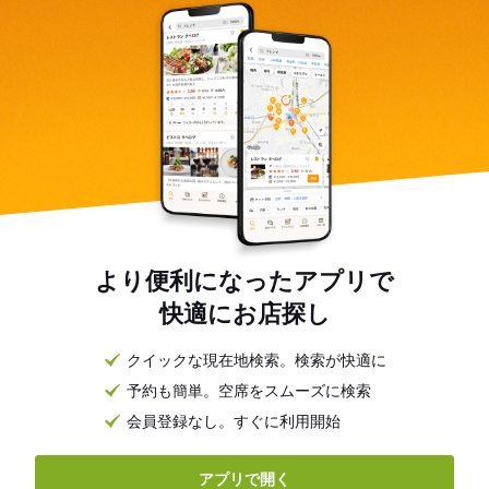
ことも可能です。 ご興味のある方やトライしたい方は、是非
方も多いです。 そして、それぞれの道で成功するノウハウが
ご相談ください。 （待遇や応募条件・勤務条件に変動なし）
当社には備わっています。 配属店舗について
━━━━━━━━ ◆国産黒毛和牛の中でもA5ランクのみを使
用した高級焼き肉店「うしごろ」（客単価1万円～1万5000
円） ◆焼肉と共に美味しくリーズナブルなワインを楽しめる
「焼肉＆ワイン うしごろバンビーナ」（客単価6000円～1万
円） いずれも、毎日のように予約で埋まる人気店！ 接待や特
別な日のお祝いなどで使われることが多い、落ち着いた雰囲
気の店舗です。 ＼さらに…／ ◎将来性も抜群 キッチンスタッ
フを極めた後は、料理長またはSVを目指すことも！ 現職の部
長・SVも、一般社員からの入社です。 ◎ホールにもトライ
OK！ ご希望に応じてサービスをお任せすることも可能です。
ご興味のある方やトライしたい方は、是非ご相談ください。
（待遇や応募条件・勤務条件に変動なし）
より便利になったアプリで
快適にお店探し
クイックな現在地検索。検索が快適に
予約も簡単。空席をスムーズに検索
会員登録なし。すぐに利用開始
アプリで開く