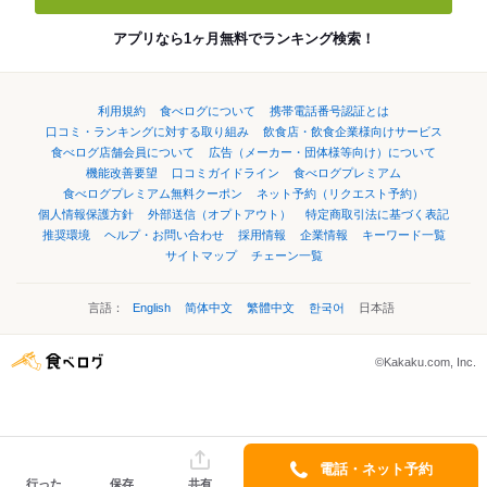
アプリなら1ヶ月無料でランキング検索！
利用規約
食べログについて
携帯電話番号認証とは
口コミ・ランキングに対する取り組み
飲食店・飲食企業様向けサービス
食べログ店舗会員について
広告（メーカー・団体様等向け）について
機能改善要望
口コミガイドライン
食べログプレミアム
食べログプレミアム無料クーポン
ネット予約（リクエスト予約）
個人情報保護方針
外部送信（オプトアウト）
特定商取引法に基づく表記
推奨環境
ヘルプ・お問い合わせ
採用情報
企業情報
キーワード一覧
サイトマップ
チェーン一覧
言語：
English
简体中文
繁體中文
한국어
日本語
©Kakaku.com, Inc.
電話・ネット予約
行った
保存
共有