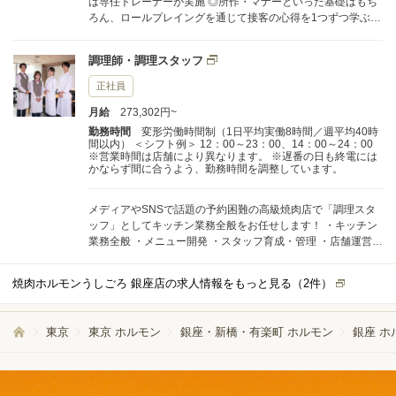
は専任トレーナーが実施 ◎所作・マナーといった基礎はもち
ろん、ロールプレイングを通じて接客の心得を1つずつ学ぶほ
か、お肉についてもイチから学べます 入社後の流れ
━━━━━━ ▼入社 ▼2日間の本社研修（OJT／座学） ▼配
調理師・調理スタッフ
属店舗でトレーナー研修 ▼店舗へ本配属 ▼早い人は、入社1
年以内で主任へ 仕事内容 ━━━━ ホスピタリティを第一に
正社員
「どうすればお客様に喜んでいただけるか」を自ら考え、実
月給
273,302円~
行する、という個人の意識を大切にしています。 ・お席への
ご案内 ・接客対応（オーダー、料理の説明など） ・配膳 ・会
勤務時間
変形労働時間制（1日平均実働8時間／週平均40時
間以内） ＜シフト例＞ 12：00～23：00、14：00～24：00
計 ・片付け ・予約受付・登録・管理 ・従業員管理・育成 ・
※営業時間は店舗により異なります。 ※遅番の日も終電には
在庫・備品管理 ゆくゆくは、お客様の前でお肉を焼くサービ
かならず間に合うよう、勤務時間を調整しています。
スもお任せしますが、まずは、トレーナーの指導のもとしっ
かり練習できますのでご安心ください。 「焼く際の所作」
「手順」など、トレーナーが後ろから見守りながら、インカ
メディアやSNSで話題の予約困難の高級焼肉店で「調理スタ
ムを通じて的確な指示をくれるので、すぐに上達できる環境
ッフ」としてキッチン業務全般をお任せします！ ・キッチン
です！ 配属店舗について ━━━━━━━━ ◆国産黒毛和牛の
業務全般 ・メニュー開発 ・スタッフ育成・管理 ・店舗運営戦
中でもA5ランクのみを使用した高級焼き肉店「うしごろ」
略 など ★未経験の方でも安心！★ まずは仕入れや仕込み、
（客単価1万円～1万5000円） ◆焼肉と共に美味しくリーズナ
食材の管理などの基本的なスキルをマスターしていただきま
焼肉ホルモンうしごろ 銀座店の求人情報をもっと見る（
2
件）
ブルなワインを楽しめる「焼肉＆ワイン うしごろバンビー
す。 当店で扱う食材を学び、その食材を活かす調理法を身に
ナ」（客単価6000円～1万円） いずれも、毎日のように予約
つけながら成長していただきます。 次第に現料理長のサポー
で埋まる人気店！ 接待や特別な日のお祝いなどで使われるこ
トをしながら、料理人としてステップしていきましょう！ ★
東京
東京 ホルモン
銀座・新橋・有楽町 ホルモン
銀座 ホ
とが多い、落ち着いた雰囲気の店舗です。 ＼さらに…／ ◎将
経験者の方は更なるスキルアップを！★ 当社では、イタリア
来性も抜群 ホールスタッフを極めた後は、店長またはSVを目
ンやフレンチ・和食などの様々な業態経験を持つスタッフが
指すことも！ 現職の部長・SVも、一般社員からの入社です。
働いています。 磨いてきた経験・スキルを活かして次のステ
◎キッチンにもトライOK！ ご希望に応じて調理をお任せする
ージを目指す方もいますし、全く違う業態にチャレンジする