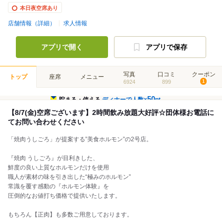
本日夜空席あり
店舗情報（詳細）
求人情報
アプリで開く
アプリで保存
写真
口コミ
クーポン
トップ
座席
メニュー
6924
899
1
50
貯まる・使える
ディナーで人数×
pt
【8/7(金)空席ございます】2時間飲み放題大好評☆団体様お電話に
てお問い合わせください
「焼肉うしごろ」が提案する”美食ホルモン”の2号店。
『焼肉 うしごろ』が目利きした、
鮮度の良い上質なホルモンだけを使用
職人が素材の味を引き出した“極みのホルモン”
常識を覆す感動の『ホルモン体験』を
圧倒的なお値打ち価格で提供いたします。
もちろん【正肉】も多数ご用意しております。