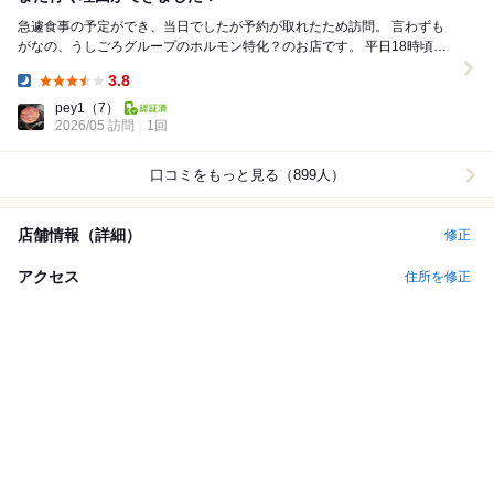
急遽食事の予定ができ、当日でしたが予約が取れたため訪問。 言わずも
がなの、うしごろグループのホルモン特化？のお店です。 平日18時頃に
来店。 店内は他のうしごろ同...
3.8
Dinner:
pey1
（7）
2026/05 訪問
1回
口コミをもっと見る（899人）
店舗情報（詳細）
修正
アクセス
住所を修正