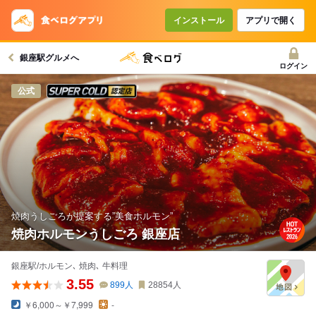
コースで使えるクーポン
戻る
インストール
アプリで開く
銀座駅グルメへ
クーポンを利用せず予約する
ログイン
スーパードライ SUPER COLD認定店
公式
焼肉うしごろが提案する”美食ホルモン”
焼肉ホルモンうしごろ 銀座店
銀座駅/ホルモン､ 焼肉､ 牛料理
3.55
899
人
28854
人
￥6,000～￥7,999
-