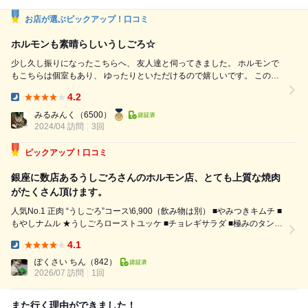
お店が選ぶピックアップ！口コミ
ホルモンも素晴らしいうしごろ☆
少し久し振りになったこちらへ、 友人達と伺ってきました。 ホルモンで
もこちらは個室もあり、 ゆったりといただけるので嬉しいです。 この日
も野口さんの焼きが素晴らしく、 一緒した友人達も満足してくれたよう
4.2
で、 私も嬉しいです。 また伺います☆ ●やみつきキムチ ●もやしナムル ●
Dinner:
刺し 3 種盛り タン刺し・上ミノ刺し・ハツユッケ ●チョレギサラダ...
みるみんく
（6500）
2024/04 訪問
3回
ピックアップ！口コミ
銀座に数店あるうしごろさんのホルモン店、とても上質な焼肉
がたくさん頂けます。
人気No.1 正肉 “うしごろ”コース\6,900（飲み物は別） ■やみつきキムチ ■
もやしナムル ★うしごろローストユッケ ■チョレギサラダ ■極みのタン
薄切り ■厳選ハラミ ■特選赤身 角切り・薄切り ■わかめスープ ■厳選赤
4.1
身 焼きしゃぶ ■とろけるロース ■本日の特選...
Dinner:
ぽくさい ちん
（842）
2026/07 訪問
1回
また行く理由ができました！