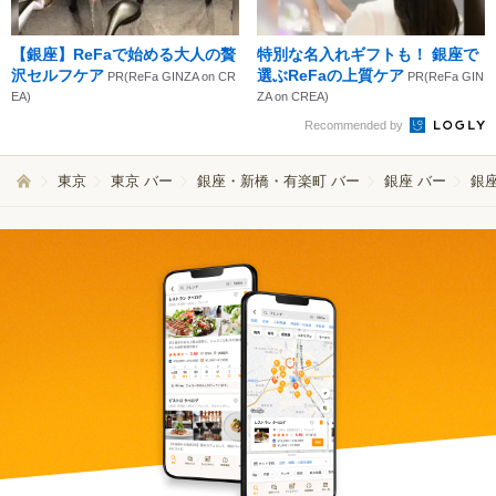
【銀座】ReFaで始める大人の贅
特別な名入れギフトも！ 銀座で
沢セルフケア
選ぶReFaの上質ケア
PR(ReFa GINZA on CR
PR(ReFa GIN
EA)
ZA on CREA)
Recommended by
東京
東京 バー
銀座・新橋・有楽町 バー
銀座 バー
銀座