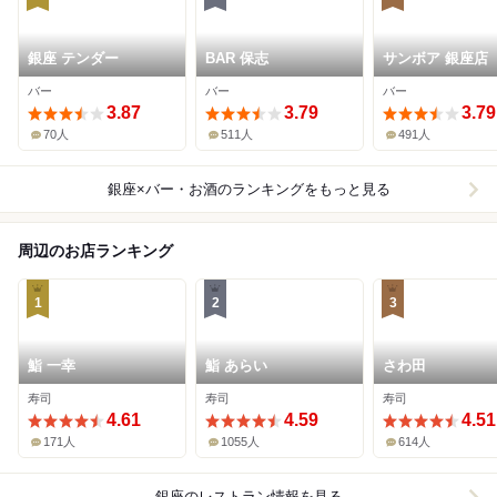
銀座 テンダー
BAR 保志
サンボア 銀座店
バー
バー
バー
3.87
3.79
3.79
70人
511人
491人
銀座×バー・お酒
のランキングをもっと見る
周辺のお店ランキング
1
2
3
鮨 一幸
鮨 あらい
さわ田
寿司
寿司
寿司
4.61
4.59
4.51
171人
1055人
614人
銀座
のレストラン情報を見る