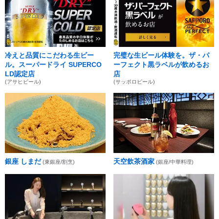
冷えと品質にこだわる生ビー
完璧な生ビール体験を。ザ・パ
ル。スーパードライ SUPERCO
ーフェクト黒ラベルが飲めるお
LD認定店
店
(アサヒビール)
(サッポロビール)
銀座 しまだ
天空飲茶酒家
(東銀座/割烹)
(銀座/中華料理)