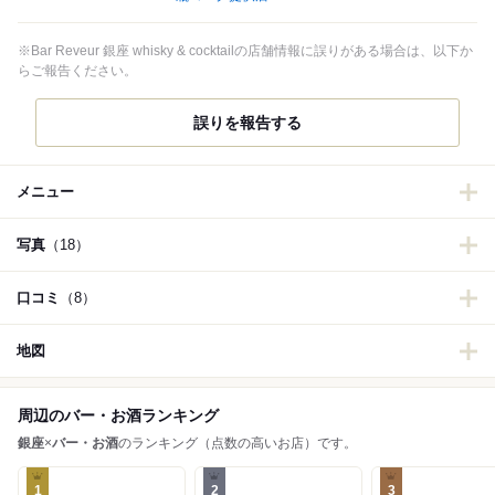
※Bar Reveur 銀座 whisky & cocktailの店舗情報に誤りがある場合は、以下か
らご報告ください。
誤りを報告する
メニュー
写真
（18）
口コミ
（8）
地図
周辺のバー・お酒ランキング
銀座
×
バー・お酒
のランキング（点数の高いお店）です。
1
2
3