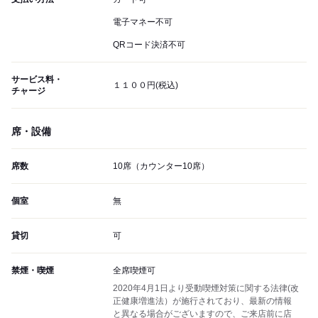
電子マネー不可
QRコード決済不可
サービス料・
１１００円(税込)
チャージ
席・設備
席数
10席（カウンター10席）
個室
無
貸切
可
禁煙・喫煙
全席喫煙可
2020年4月1日より受動喫煙対策に関する法律(改
正健康増進法）が施行されており、最新の情報
と異なる場合がございますので、ご来店前に店