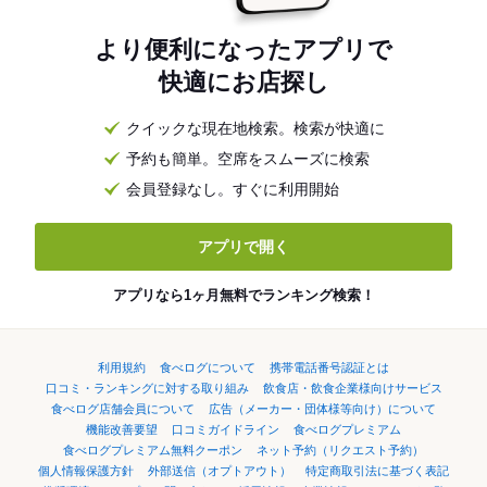
より便利になったアプリで
快適にお店探し
クイックな現在地検索。検索が快適に
予約も簡単。空席をスムーズに検索
会員登録なし。すぐに利用開始
アプリで開く
アプリなら1ヶ月無料でランキング検索！
利用規約
食べログについて
携帯電話番号認証とは
口コミ・ランキングに対する取り組み
飲食店・飲食企業様向けサービス
食べログ店舗会員について
広告（メーカー・団体様等向け）について
機能改善要望
口コミガイドライン
食べログプレミアム
食べログプレミアム無料クーポン
ネット予約（リクエスト予約）
個人情報保護方針
外部送信（オプトアウト）
特定商取引法に基づく表記