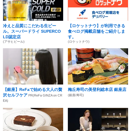
冷えと品質にこだわる生ビー
【ロケットナウ】が利用できる
ル。スーパードライ SUPERCO
食べログ掲載店舗をご紹介しま
LD認定店
す。
(アサヒビール)
(ロケットナウ)
【銀座】ReFaで始める大人の贅
梅丘寿司の美登利総本店 銀座店
沢セルフケア
(銀座/寿司)
PR(ReFa GINZA on CR
EA)