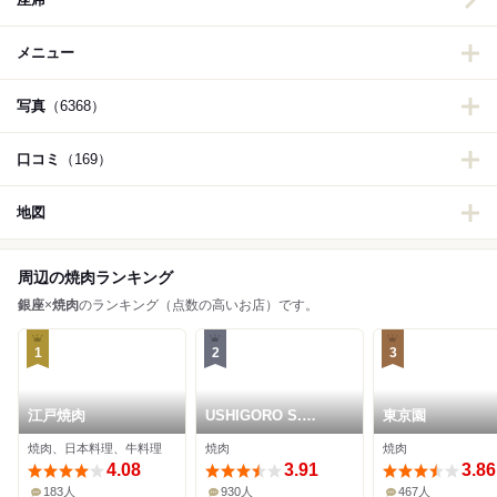
メニュー
写真
（6368）
口コミ
（169）
地図
周辺の焼肉ランキング
銀座
×
焼肉
のランキング（点数の高いお店）です。
1
2
3
江戸焼肉
USHIGORO S.
東京園
GINZA
焼肉、日本料理、牛料理
焼肉
焼肉
4.08
3.91
3.86
183人
930人
467人