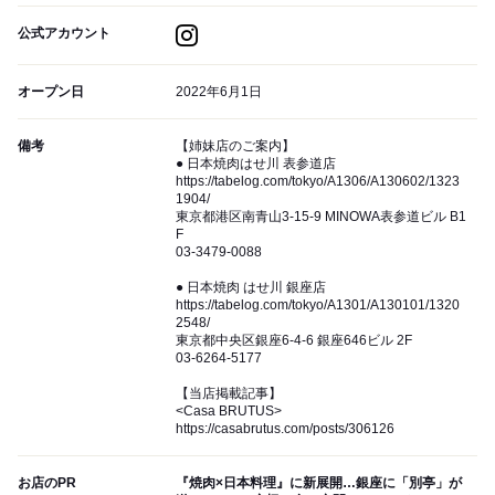
公式アカウント
オープン日
2022年6月1日
備考
【姉妹店のご案内】
● 日本焼肉はせ川 表参道店
https://tabelog.com/tokyo/A1306/A130602/1323
1904/
東京都港区南青山3-15-9 MINOWA表参道ビル B1
F
03-3479-0088
● 日本焼肉 はせ川 銀座店
https://tabelog.com/tokyo/A1301/A130101/1320
2548/
東京都中央区銀座6-4-6 銀座646ビル 2F
03-6264-5177
【当店掲載記事】
<Casa BRUTUS>
https://casabrutus.com/posts/306126
お店のPR
『焼肉×日本料理』に新展開…銀座に「別亭」が