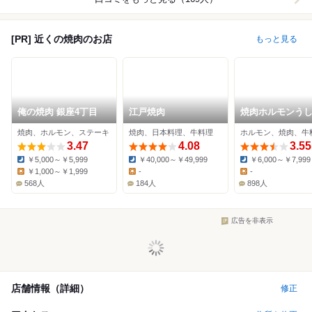
[PR] 近くの焼肉のお店
もっと見る
俺の焼肉 銀座4丁目
江戸焼肉
焼肉ホルモンう
銀座店
焼肉、ホルモン、ステーキ
焼肉、日本料理、牛料理
ホルモン、焼肉、牛
3.47
4.08
3.55
￥5,000～￥5,999
￥40,000～￥49,999
￥6,000～￥7,999
Dinner:
Dinner:
Dinner:
￥1,000～￥1,999
-
-
Lunch:
Lunch:
Lunch:
568人
184人
898人
広告を非表示
店舗情報（詳細）
修正