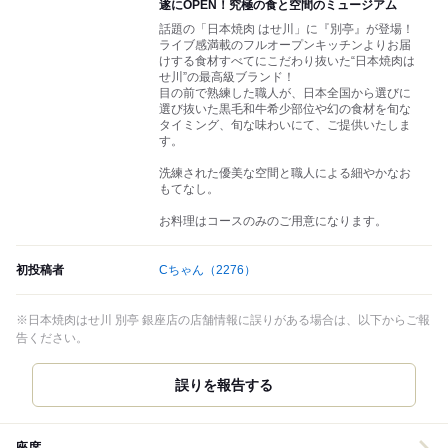
遂にOPEN！究極の食と空間のミュージアム
話題の「日本焼肉 はせ川」に『別亭』が登場！
ライブ感満載のフルオープンキッチンよりお届
けする食材すべてにこだわり抜いた“日本焼肉は
せ川”の最高級ブランド！
目の前で熟練した職人が、日本全国から選びに
選び抜いた黒毛和牛希少部位や幻の食材を旬な
タイミング、旬な味わいにて、ご提供いたしま
す。
洗練された優美な空間と職人による細やかなお
もてなし。
お料理はコースのみのご用意になります。
初投稿者
Cちゃん
（2276）
※日本焼肉はせ川 別亭 銀座店の店舗情報に誤りがある場合は、以下からご報
告ください。
誤りを報告する
座席