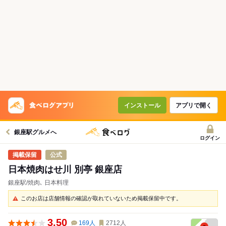
インストール
アプリで開く
銀座駅グルメへ
ログイン
公式
日本焼肉はせ川 別亭 銀座店
銀座駅/焼肉､ 日本料理
このお店は店舗情報の確認が取れていないため掲載保留中です。
3.50
169
人
2712
人