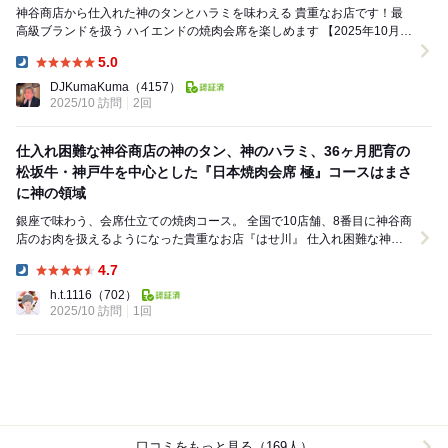
神谷商店から仕入れた神のタンとハラミを味わえる 貴重なお店です！最
高級ブランドを扱う ハイエンドの焼肉会席を楽しめます 【2025年10月
27日 再訪問】 銀座駅徒歩3分 ...
5.0
Dinner:
DJKumaKuma
（4157）
2025/10 訪問
2回
仕入れ困難な神谷商店の神のタン、神のハラミ、36ヶ月肥育の
松坂牛・神戸牛を中心とした『日本焼肉会席 極』コースはまさ
に神の領域
銀座で味わう、会席仕立ての焼肉コース。 全国で10店舗、8番目に神谷商
店のお肉を扱えるようになった貴重なお店『はせ川』 仕入れ困難な神谷
商店の神のタン、神のハラミ、36ヶ月...
4.7
Dinner:
h.t.1116
（702）
2025/10 訪問
1回
口コミをもっと見る（169人）