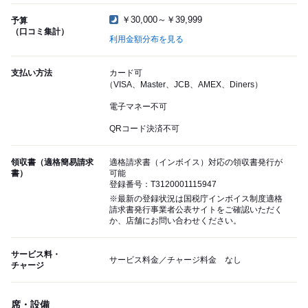
￥30,000～￥39,999
予算
（口コミ集計）
利用金額分布を見る
支払い方法
カード可
（VISA、Master、JCB、AMEX、Diners）
電子マネー不可
QRコード決済不可
領収書（適格簡易請求
適格請求書（インボイス）対応の領収書発行が
書）
可能
登録番号：T3120001115947
※最新の登録状況は国税庁インボイス制度適格
請求書発行事業者公表サイトをご確認いただく
か、店舗にお問い合わせください。
サービス料・
サービス料金／チャージ料金 なし
チャージ
席・設備