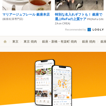
マリアージュフレール 銀座本店
特別な名入れギフトも！ 銀座で
選ぶReFaの上質ケア
(銀座/紅茶専門店)
PR(ReFa GIN
ZA on CREA)
Recommended by
東京
東京 焼肉
銀座・新橋・有楽町 焼肉
銀座 焼肉
銀座