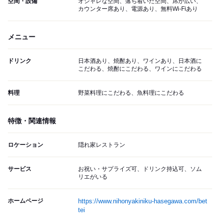
空間・設備
オシャレな空間、落ち着いた空間、席が広い、
カウンター席あり、電源あり、無料Wi-Fiあり
メニュー
ドリンク
日本酒あり、焼酎あり、ワインあり、日本酒に
こだわる、焼酎にこだわる、ワインにこだわる
料理
野菜料理にこだわる、魚料理にこだわる
特徴・関連情報
ロケーション
隠れ家レストラン
サービス
お祝い・サプライズ可、ドリンク持込可、ソム
リエがいる
ホームページ
https://www.nihonyakiniku-hasegawa.com/bet
tei