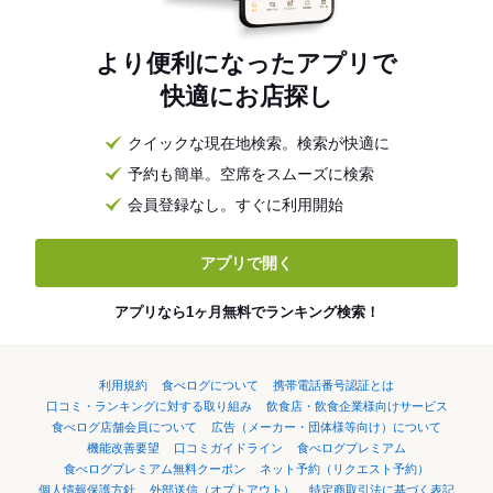
より便利になったアプリで
快適にお店探し
クイックな現在地検索。検索が快適に
予約も簡単。空席をスムーズに検索
会員登録なし。すぐに利用開始
アプリで開く
アプリなら1ヶ月無料でランキング検索！
利用規約
食べログについて
携帯電話番号認証とは
口コミ・ランキングに対する取り組み
飲食店・飲食企業様向けサービス
食べログ店舗会員について
広告（メーカー・団体様等向け）について
機能改善要望
口コミガイドライン
食べログプレミアム
食べログプレミアム無料クーポン
ネット予約（リクエスト予約）
個人情報保護方針
外部送信（オプトアウト）
特定商取引法に基づく表記