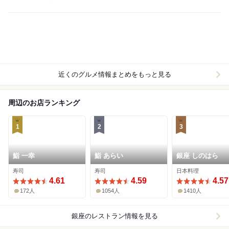
近くのグルメ情報まとめをもっと見る
周辺のお店ランキング
1
2
3
鮨 一幸
鮨 あらい
銀座 しのはら
寿司
寿司
日本料理
4.61
4.59
4.57
172人
1054人
1410人
銀座
のレストラン情報を見る