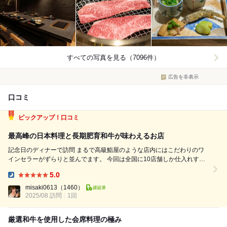
すべての写真を見る（7096件）
広告を非表示
口コミ
ピックアップ！口コミ
最高峰の日本料理と長期肥育和牛が味わえるお店
記念日のディナーで訪問 まるで高級鮨屋のような店内にはこだわりのワ
インセラーがずらりと並んでます。 今回は全国に10店舗しか仕入れする
ことのできない神谷商店の「神のハラミ」と「神の牛タン」が食べてみた
5.0
く極コース(¥35000)で予約しました！ ・小吸物/長芋のすりながし 冷たい
Dinner:
すりながし...
misaki0613
（1460）
2025/08 訪問
1回
厳選和牛を使用した会席料理の極み