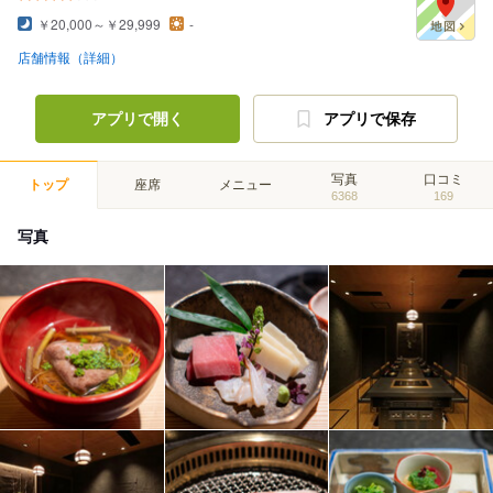
￥20,000～￥29,999
-
店舗情報（詳細）
アプリで開く
アプリで保存
写真
口コミ
トップ
座席
メニュー
6368
169
写真