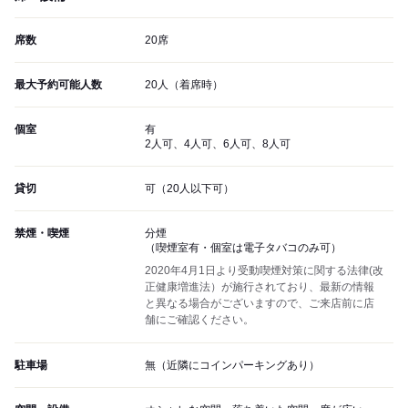
席数
20席
最大予約可能人数
20人（着席時）
個室
有
2人可、4人可、6人可、8人可
貸切
可（20人以下可）
禁煙・喫煙
分煙
（喫煙室有・個室は電子タバコのみ可）
2020年4月1日より受動喫煙対策に関する法律(改
正健康増進法）が施行されており、最新の情報
と異なる場合がございますので、ご来店前に店
舗にご確認ください。
駐車場
無（近隣にコインパーキングあり）