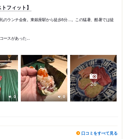
ストフィット】
礼のランチ会食。東銀座駅から徒歩5分…。この猛暑、酷暑では徒
ースがあった...
26
0
0
0
口コミをすべて見る