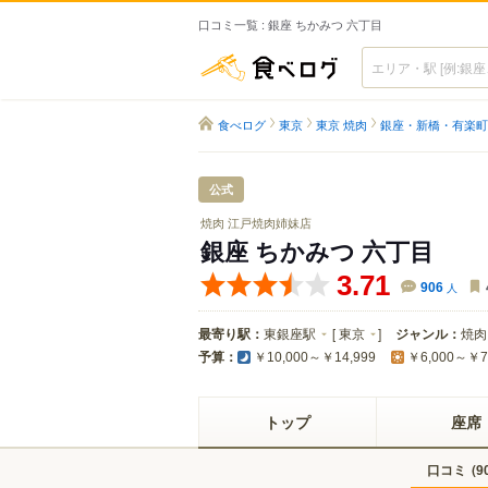
口コミ一覧 : 銀座 ちかみつ 六丁目
食べログ
食べログ
東京
東京 焼肉
銀座・新橋・有楽町
公式
焼肉 江戸焼肉姉妹店
銀座 ちかみつ 六丁目
3.71
906
人
最寄り駅：
東銀座駅
[
東京
]
ジャンル：
焼肉
予算：
￥10,000～￥14,999
￥6,000～￥7
トップ
座席
口コミ
(
9