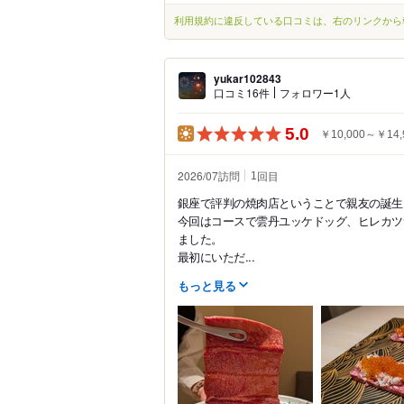
利用規約に違反している口コミは、右のリンクから
yukar102843
口コミ16件
フォロワー1人
5.0
￥10,000～￥14,
2026/07訪問
回目
1
銀座で評判の焼肉店ということで親友の誕生
今回はコースで雲丹ユッケドッグ、ヒレカツ
ました。
最初にいただ...
もっと見る