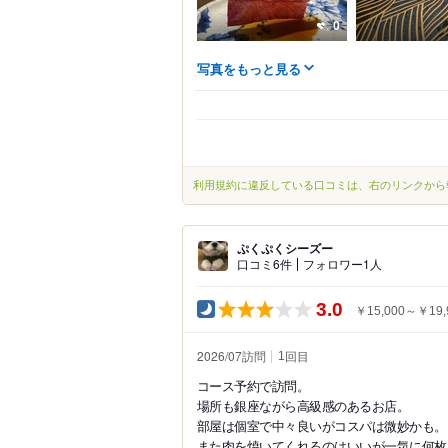
0
写真をもっと見る
利用規約に違反している口コミは、右のリンクから
ぷくぷくシーズー
口コミ6件
フォロワー1人
3.0
￥15,000～￥19,
2026/07訪問
回目
1
コース予約で訪問。
場所も銀座ながら高級感のあるお店。
部屋は個室で中々良いがコスパは微妙かも。
また肉を焼いてくれるのはいいが一気に何枚も