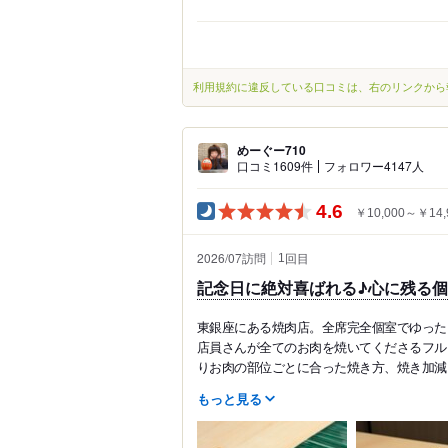
利用規約に違反している口コミは、右のリンクから
めーぐー710
口コミ1609件
フォロワー4147人
4.6
￥10,000～￥14,
2026/07訪問
回目
1
記念日に絶対喜ばれる♪心に残る
東銀座にある焼肉店。全席完全個室でゆった
店員さんが全てのお肉を焼いてくださるフル
りお肉の部位ごとに合った焼き方、焼き加減..
もっと見る