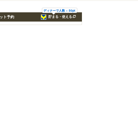
ディナーで人数 × 50pt
ット予約
貯まる・使える