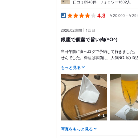
口コミ2943件
フォロワー1602人
4.3
￥20,000～￥29,
2026/02訪問
1
回目
銀座で個室で旨い肉(^O^)
当日午前に食べログで予約して行きました。
せんでした。料理は事前に、人気NO.1の10品の
もっと見る
1
写真をもっと見る