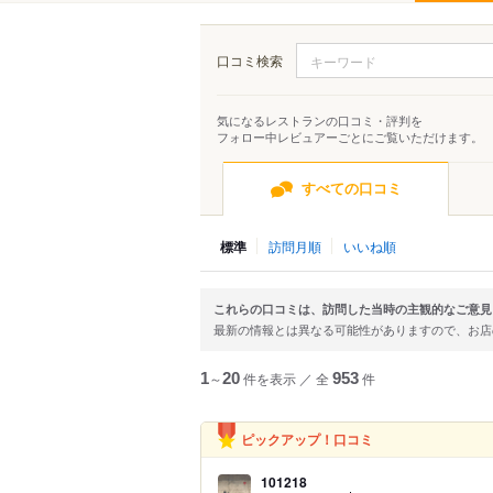
口コミ検索
気になるレストランの口コミ・評判を
フォロー中レビュアーごとにご覧いただけます。
すべての口コミ
標準
訪問月順
いいね順
これらの口コミは、訪問した当時の主観的なご意見
最新の情報とは異なる可能性がありますので、お
1
～
20
件を表示
／
全
953
件
ピックアップ！口コミ
101218