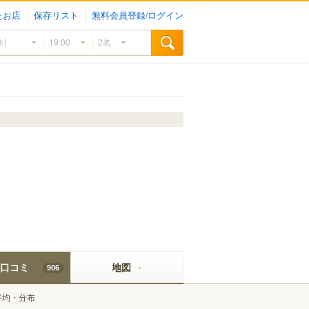
たお店
保存リスト
無料会員登録/ログイン
口コミ
地図
906
平均・分布