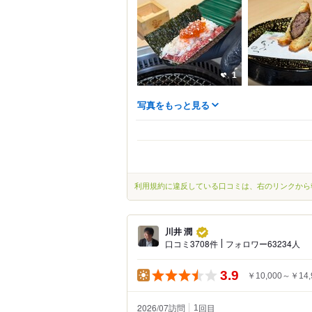
1
写真をもっと見る
利用規約に違反している口コミは、右のリンクから
川井 潤
口コミ3708件
フォロワー63234人
3.9
￥10,000～￥14,
2026/07訪問
回目
1