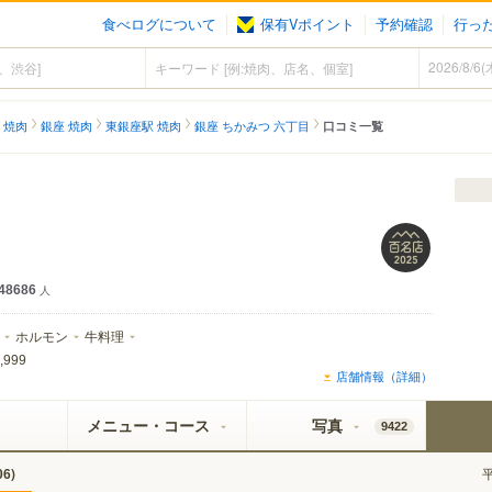
食べログについて
保有Vポイント
予約確認
行っ
 焼肉
銀座 焼肉
東銀座駅 焼肉
銀座 ちかみつ 六丁目
口コミ一覧
48686
人
ホルモン
牛料理
,999
店舗情報（詳細）
メニュー・コース
写真
9422
)
06