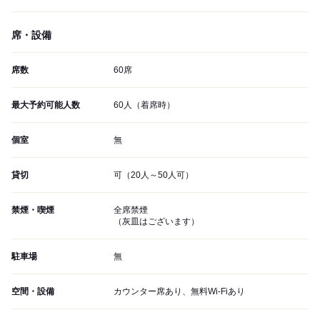
席・設備
席数
60席
最大予約可能人数
60人（着席時）
個室
無
貸切
可（20人～50人可）
禁煙・喫煙
全席禁煙
（灰皿はございます）
駐車場
無
空間・設備
カウンター席あり、無料Wi-Fiあり