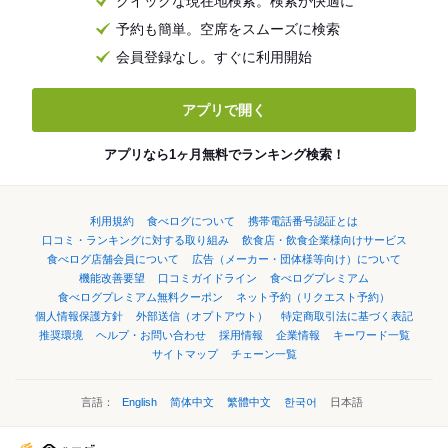
クイックな現在地検索。検索が快適に
予約も簡単。空席をスムーズに検索
会員登録なし。すぐに利用開始
アプリで開く
アプリなら1ヶ月無料でランキング検索！
利用規約
食べログについて
携帯電話番号認証とは
口コミ・ランキングに対する取り組み
飲食店・飲食企業様向けサービス
食べログ店舗会員について
広告（メーカー・団体様等向け）について
機能改善要望
口コミガイドライン
食べログプレミアム
食べログプレミアム無料クーポン
ネット予約（リクエスト予約）
個人情報保護方針
外部送信（オプトアウト）
特定商取引法に基づく表記
推奨環境
ヘルプ・お問い合わせ
採用情報
企業情報
キーワード一覧
サイトマップ
チェーン一覧
言語：
English
简体中文
繁體中文
한국어
日本語