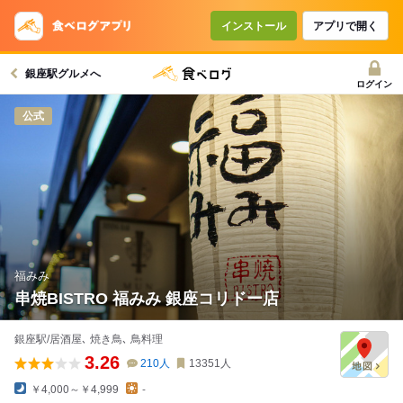
インストール
アプリで開く
銀座駅グルメへ
ログイン
公式
福みみ
串焼BISTRO 福みみ 銀座コリドー店
銀座駅/居酒屋､ 焼き鳥､ 鳥料理
3.26
210
人
13351
人
￥4,000～￥4,999
-