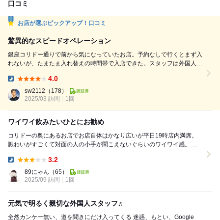
口コミ
お店が選ぶピックアップ！口コミ
驚異的なスピードオペレーション
銀座コリドー通りで前から気になっていたお店。予約なしで行くとまず入
れないが、たまたま入れ替えの時間帯で入店できた。スタッフは外国人が
多いが、いらっしゃいませのかけ声などとにかく元気できびきびした接客
4.0
は好感が持てる。どの料理もクオリティは問題なく、メインの串焼きはど
Dinner:
れも素晴らしい。特筆すべきはスピード。とにかく早い。厨房が見える席
sw2112
（178）
だったが、動きに無駄がなく、素晴らしいオペレーション。総合的に大満
2025/03 訪問
1回
足で...
ワイワイ飲みたいひとにお勧め
コリドーの奥にあるお店でお店自体はかなり広いが平日19時店内満席。
賑わいがすごくて対面の人の小手が聞こえないぐらいのワイワイ感。 そ
のため一緒に来る人を選ぶ、声が小さい人はや...
3.2
Dinner:
89にゃん
（65）
2025/09 訪問
1回
元気で明るく親切な外国人スタッフ♬
全然カンケー無い、道を聞きにだけ入ってくる 迷惑、もとい、Google