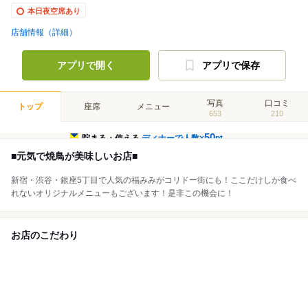
本日夜空席あり
店舗情報（詳細）
アプリで開く
アプリで保存
写真
口コミ
トップ
座席
メニュー
653
210
50
貯まる・使える
ディナーで人数×
pt
■元気で焼鳥が美味しいお店■
新宿・渋谷・銀座5丁目で人気の福みみがコリドー街にも！ここだけしか食べ
れないオリジナルメニューもございます！是非この機会に！
お店のこだわり