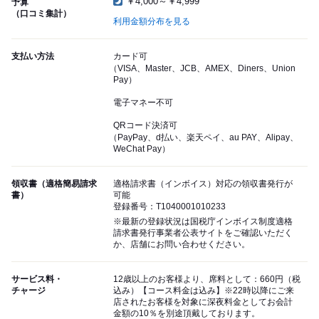
￥4,000～￥4,999
予算
（口コミ集計）
利用金額分布を見る
支払い方法
カード可
（VISA、Master、JCB、AMEX、Diners、Union
Pay）
電子マネー不可
QRコード決済可
（PayPay、d払い、楽天ペイ、au PAY、Alipay、
WeChat Pay）
領収書（適格簡易請求
適格請求書（インボイス）対応の領収書発行が
書）
可能
登録番号：T1040001010233
※最新の登録状況は国税庁インボイス制度適格
請求書発行事業者公表サイトをご確認いただく
か、店舗にお問い合わせください。
サービス料・
12歳以上のお客様より、席料として：660円（税
チャージ
込み）【コース料金は込み】※22時以降にご来
店されたお客様を対象に深夜料金としてお会計
金額の10％を別途頂戴しております。