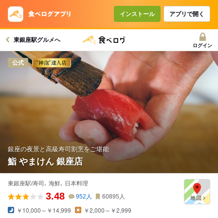
コースで使えるクーポン
戻る
インストール
アプリで開く
東銀座駅グルメへ
クーポンを利用せず予約する
ログイン
公式
銀座の夜景と高級寿司割烹をご堪能
鮨 やまけん 銀座店
東銀座駅/寿司､ 海鮮､ 日本料理
3.48
952
人
60895
人
￥10,000～￥14,999
￥2,000～￥2,999