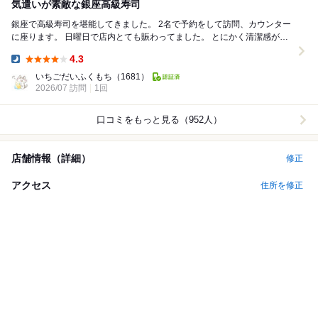
気遣いが素敵な銀座高級寿司
銀座で高級寿司を堪能してきました。 2名で予約をして訪問、カウンター
に座ります。 日曜日で店内とても賑わってました。 とにかく清潔感があ
るお店でした。 そして店員さんの...
4.3
Dinner:
いちごだいふくもち
（1681）
2026/07 訪問
1回
口コミをもっと見る（952人）
店舗情報（詳細）
修正
アクセス
住所を修正