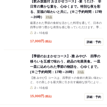
【飲み放題付 おまかせコース】-宴 うたげ- 非
日常の豊かな宴を、心ゆくまで。特別な夜を彩
る、至福の味わいと共に。(※ご予約時間：17時
～20時）
22品
厳選された季節の食材を活かした料理を通して、日本の
四季が持つ豊かな表情を感じ取っていただけます。季節
の風情を盛り込んだ、目にも舌にも忘れがたい料理の
2～10名様
数々。飲み放題のドリンクと共にお楽しみください。
17,000
円
(税込)
詳細・予約
【季節のおまかせコース】-雅 みやび- 四季の
移ろいを五感で味わう、絶品の旬菜美食。一皿
一皿に込められた季節の物語を、心ゆくまで。
(※ご予約時間：17時～20時）
22品
【雅 みやび】コースは、四季折々の食材の奥深い味わい
と、その美しさを最大限に引き出す繊細な技巧により、
日本の四季が持つ豊かな表情を感じ取っていただけま
2～10名様
す。 季節の風情を盛り込んだ、目にも舌にも忘れがたい
料理の数々を、穏やかな空間でじっくりとご堪能くださ
15,000
円
(税込)
詳細・予約
い。