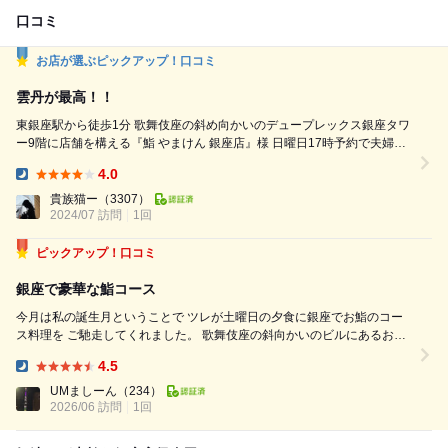
口コミ
お店が選ぶピックアップ！口コミ
雲丹が最高！！
東銀座駅から徒歩1分 歌舞伎座の斜め向かいのデュープレックス銀座タワ
ー9階に店舗を構える『鮨 やまけん 銀座店』様 日曜日17時予約で夫婦で
訪店 予約時間でもあり開店時間でもある17時より2〜3分早く到着してし
4.0
まいましたが既に先客もいらっしゃりすぐに席に案内して戴けました 銀
Dinner:
座の景色を眺めるテーブル席と職人の技を眺めるカウンター席があります
貴族猫ー
（3307）
が花より団子派の私達は言わずもがなカウンタ...
2024/07 訪問
1回
ピックアップ！口コミ
銀座で豪華な鮨コース
今月は私の誕生月ということで ツレが土曜日の夕食に銀座でお鮨のコー
ス料理を ご馳走してくれました。 歌舞伎座の斜向かいのビルにあるお店
で 窓からは街並みが見渡せます。 我々はカウンターに陣取り目の前で職
4.5
人さんが握る様子を眺めながら舌鼓。 飲み放題付きのお任せコース1万7
Dinner:
千円。 ...
UMましーん
（234）
2026/06 訪問
1回