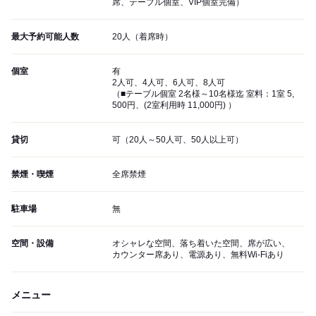
席、テーブル個室、VIP個室完備）
最大予約可能人数
20人（着席時）
個室
有
2人可、4人可、6人可、8人可
（■テーブル個室 2名様～10名様迄 室料：1室 5,
500円、(2室利用時 11,000円) ）
貸切
可（20人～50人可、50人以上可）
禁煙・喫煙
全席禁煙
駐車場
無
空間・設備
オシャレな空間、落ち着いた空間、席が広い、
カウンター席あり、電源あり、無料Wi-Fiあり
メニュー