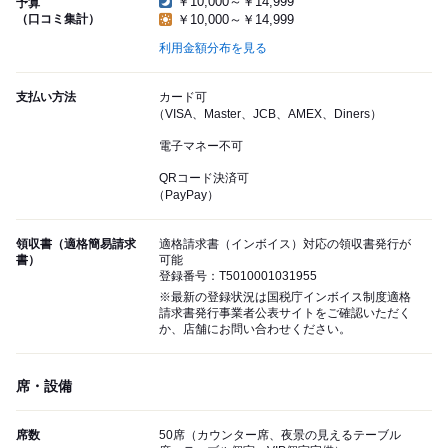
￥10,000～￥14,999
予算
（口コミ集計）
￥10,000～￥14,999
利用金額分布を見る
支払い方法
カード可
（VISA、Master、JCB、AMEX、Diners）
電子マネー不可
QRコード決済可
（PayPay）
領収書（適格簡易請求
適格請求書（インボイス）対応の領収書発行が
書）
可能
登録番号：T5010001031955
※最新の登録状況は国税庁インボイス制度適格
請求書発行事業者公表サイトをご確認いただく
か、店舗にお問い合わせください。
席・設備
席数
50席（カウンター席、夜景の見えるテーブル