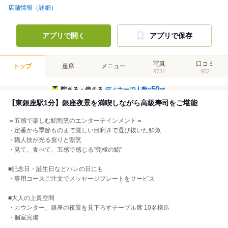
店舗情報（詳細）
アプリで開く
アプリで保存
写真
口コミ
トップ
座席
メニュー
9731
952
50
貯まる・使える
ディナーで人数×
pt
【東銀座駅1分】銀座夜景を満喫しながら高級寿司をご堪能
＝五感で楽しむ鮨割烹のエンターテインメント＝
・定番から季節ものまで厳しい目利きで選び抜いた鮮魚
・職人技が光る握りと割烹
・見て、食べて、五感で感じる“究極の鮨”
■記念日・誕生日などハレの日にも
・専用コースご注文でメッセージプレートをサービス
■大人の上質空間
・カウンター、銀座の夜景を見下ろすテーブル席 10名様迄
・個室完備