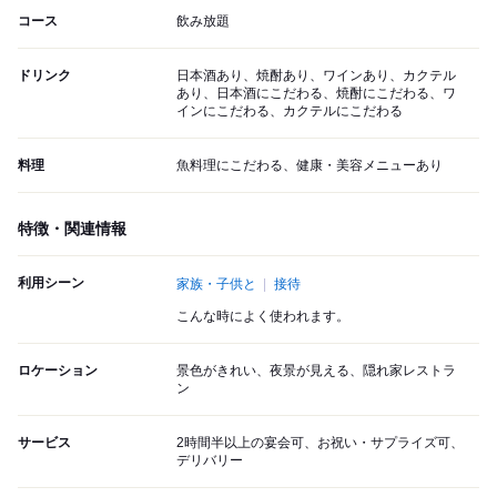
コース
飲み放題
ドリンク
日本酒あり、焼酎あり、ワインあり、カクテル
あり、日本酒にこだわる、焼酎にこだわる、ワ
インにこだわる、カクテルにこだわる
料理
魚料理にこだわる、健康・美容メニューあり
特徴・関連情報
利用シーン
家族・子供と
接待
こんな時によく使われます。
ロケーション
景色がきれい、夜景が見える、隠れ家レストラ
ン
サービス
2時間半以上の宴会可、お祝い・サプライズ可、
デリバリー