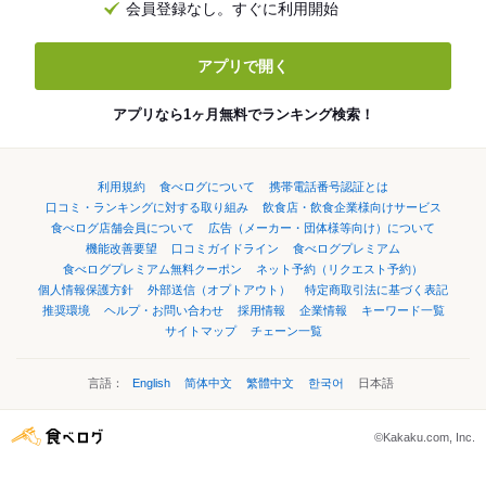
会員登録なし。すぐに利用開始
アプリで開く
アプリなら1ヶ月無料でランキング検索！
利用規約
食べログについて
携帯電話番号認証とは
口コミ・ランキングに対する取り組み
飲食店・飲食企業様向けサービス
食べログ店舗会員について
広告（メーカー・団体様等向け）について
機能改善要望
口コミガイドライン
食べログプレミアム
食べログプレミアム無料クーポン
ネット予約（リクエスト予約）
個人情報保護方針
外部送信（オプトアウト）
特定商取引法に基づく表記
推奨環境
ヘルプ・お問い合わせ
採用情報
企業情報
キーワード一覧
サイトマップ
チェーン一覧
言語：
English
简体中文
繁體中文
한국어
日本語
©Kakaku.com, Inc.