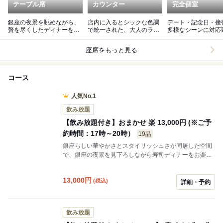
テーブル席
カウンター
完全個室
銀座の夜景を眺めながら、
店内に入るとシックな色調
デート・記念日・接
贅を尽くしたディナーを味
で統一された、大人のラグ
多様なシーンに対応
わえます。
ジュアリー空間が広がりま
す。※個室代金1組
す。
座席をもっと見る
コース
人気No.1
飲み放題
【飲み放題付き】おまかせ 楽 13,000円 (※ご予
約時間：17時～20時）
19品
銀座らしい華やかさとスタイリッシュさが同居した空間
で、銀座の夜景を見下ろしながら寿司ディナーをお楽し
みください。厳選ネタの握りと割烹料理のおまかせコー
スを、名柄日本酒、焼酎、ビールほか飲み放題付きでご
13,000
円
(税込)
堪能いただけます。
詳細・予約
飲み放題