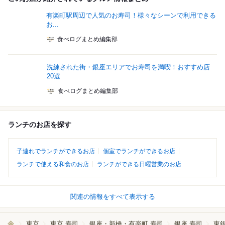
有楽町駅周辺で人気のお寿司！様々なシーンで利用できる
お...
食べログまとめ編集部
洗練された街・銀座エリアでお寿司を満喫！おすすめ店
20選
食べログまとめ編集部
ランチのお店を探す
子連れでランチができるお店
個室でランチができるお店
ランチで使える和食のお店
ランチができる日曜営業のお店
関連の情報をすべて表示する
東京
東京 寿司
銀座・新橋・有楽町 寿司
銀座 寿司
東