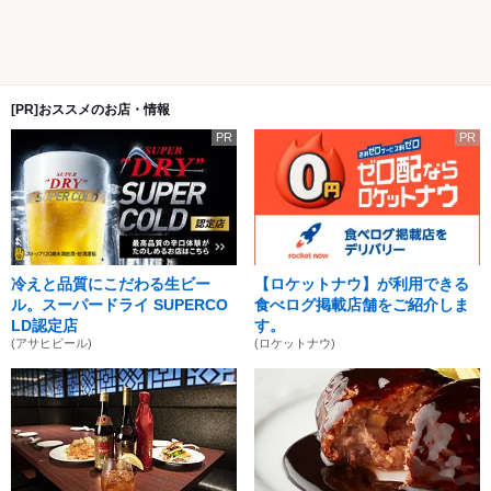
[PR]おススメのお店・情報
PR
PR
冷えと品質にこだわる生ビー
【ロケットナウ】が利用できる
ル。スーパードライ SUPERCO
食べログ掲載店舗をご紹介しま
LD認定店
す。
(アサヒビール)
(ロケットナウ)