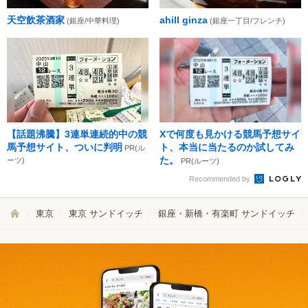
天空飲茶酒家
ahill ginza
(銀座/中華料理)
(銀座一丁目/フレンチ)
【話題沸騰】3連単連続的中の競
Xで何度も見かける競馬予想サイ
馬予想サイト、ついに判明
ト、本当に当たるのか試してみ
PR(ル
た。
ーツ)
PR(ルーツ)
Recommended by
東京
東京 サンドイッチ
銀座・新橋・有楽町 サンドイッチ