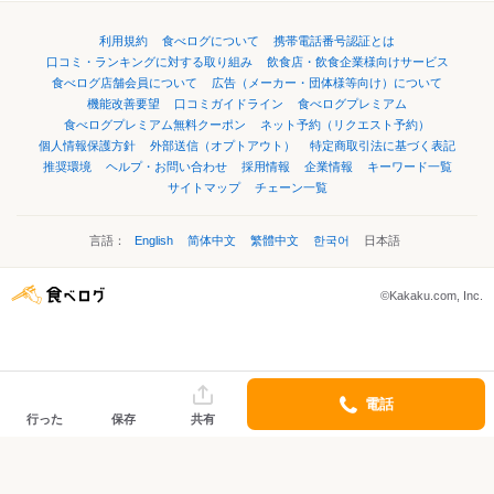
利用規約
食べログについて
携帯電話番号認証とは
口コミ・ランキングに対する取り組み
飲食店・飲食企業様向けサービス
食べログ店舗会員について
広告（メーカー・団体様等向け）について
機能改善要望
口コミガイドライン
食べログプレミアム
食べログプレミアム無料クーポン
ネット予約（リクエスト予約）
個人情報保護方針
外部送信（オプトアウト）
特定商取引法に基づく表記
推奨環境
ヘルプ・お問い合わせ
採用情報
企業情報
キーワード一覧
サイトマップ
チェーン一覧
言語：
English
简体中文
繁體中文
한국어
日本語
©Kakaku.com, Inc.
電話
行った
保存
共有