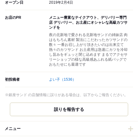
オープン日
2019年2月4日
お店のPR
メニュー豊富なテイクアウト、デリバリー専門
店 デリバリー、お土産にオシャレな高級カツサ
ンドを
夜の北新地で愛される北新地サンドの姉妹店 肉
はもちろん素材 製法にこだわったカツサンドの
数々 一番お召し上がり頂きたいのは出来立て
熱々のカツサンド お土産用は急速にカツを冷却
し旨みをギュッと閉じ込めます まるでアクセサ
リーショップの様な高級感あふれる紙バッグで
おもたせにも最適です
初投稿者
よい子
（1536）
※銀座サンド の店舗情報に誤りがある場合は、以下からご報告ください。
誤りを報告する
メニュー