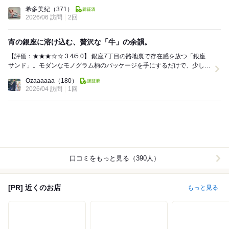
Dinner:
希多美紀
（371）
2026/06 訪問
2回
宵の銀座に溶け込む、贅沢な「牛」の余韻。
【評価：★★★☆☆ 3.4/5.0】 銀座7丁目の路地裏で存在感を放つ「銀座
サンド」。モダンなモノグラム柄のパッケージを手にするだけで、少し背
筋が伸びるような高揚感に包まれる。 ...
Ozaaaaaa
（180）
2026/04 訪問
1回
口コミをもっと見る（390人）
[PR] 近くのお店
もっと見る