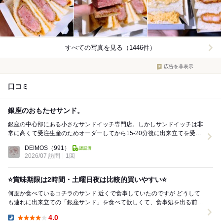
すべての写真を見る（1446件）
広告を非表示
口コミ
銀座のおもたせサンド。
銀座の中心部にある小さなサンドイッチ専門店。しかしサンドイッチは非
常に高くて受注生産のためオーダーしてから15-20分後に出来立てを受け
取るスタイル。メニューは、豊富で一番人気はた...
DEIMOS
（991）
2026/07 訪問
1回
⭐️賞味期限は2時間・土曜日夜は比較的買いやすい⭐️
何度か食べているコチラのサンド 近くで食事していたのですが どうして
も連れに出来立ての「銀座サンド」を食べて欲しくて、食事処を出る前に
電話で注文 30分待ちとのことで、注文し...
4.0