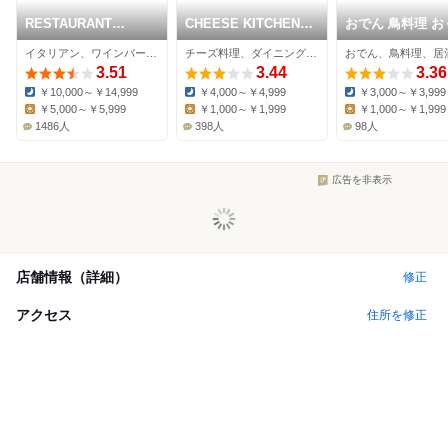
RESTAURANT
CHEESE KITCHEN
おでん 鳥料理 お
DAZZLE
RACLER 銀座
分店
イタリアン、ワインバー、バー
チーズ料理、ダイニングバー、居酒屋
おでん、鳥料理、居
3.51
3.44
3.36
￥10,000～￥14,999
￥4,000～￥4,999
￥3,000～￥3,999
Dinner:
Dinner:
Dinner:
￥5,000～￥5,999
￥1,000～￥1,999
￥1,000～￥1,999
Lunch:
Lunch:
Lunch:
1486人
398人
98人
広告を非表示
店舗情報（詳細）
修正
アクセス
住所を修正