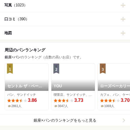
写真
（1023）
口コミ
（390）
地図
周辺のパンランキング
銀座
×
パン
のランキング（点数の高いお店）です。
1
2
3
セントル ザ・ベーカ
YOU
ローズベーカリー
リー
座
パン、サンドイッチ
喫茶店、サンドイッチ、オムライス
カフェ、パン、ケー
3.86
3.73
3.70
2861人
3647人
1069人
銀座×パン
のランキングをもっと見る