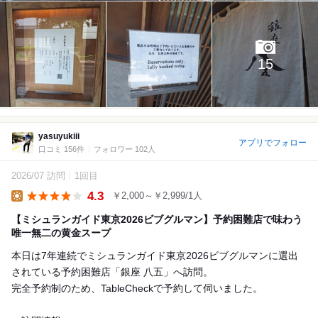
15
yasuyukiii
アプリでフォロー
口コミ 156件
フォロワー 102人
2026/07 訪問
1回目
4.3
￥2,000～￥2,999/1人
Lunch
【ミシュランガイド東京2026ビブグルマン】予約困難店で味わう
唯一無二の黄金スープ
本日は7年連続でミシュランガイド東京2026ビブグルマンに選出
されている予約困難店「銀座 八五」へ訪問。
完全予約制のため、TableCheckで予約して伺いました。