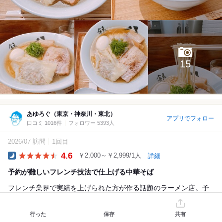
15
あゆろぐ（東京・神奈川・東北）
アプリでフォロー
口コミ 1016件
フォロワー 5393人
2026/07 訪問
1回目
4.6
￥2,000～￥2,999/1人
詳細
Dinner
予約が難しいフレンチ技法で仕上げる中華そば
フレンチ業界で実績を上げられた方が作る話題のラーメン店。予
約開始と同時に、ネットで予約しましたが、次々と枠が埋まると
いう人気店。
行った
保存
共有