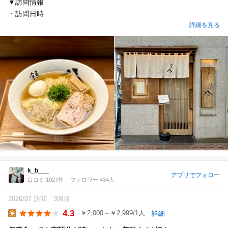
▼訪問情報
・訪問日時...
詳細を見る
k_b___
アプリでフォロー
口コミ 1027件
フォロワー 434人
2026/07 訪問
3回目
4.3
￥2,000～￥2,999/1人
詳細
Lunch