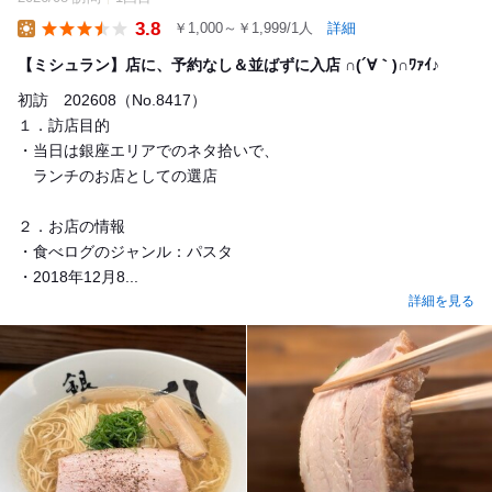
3.8
￥1,000～￥1,999/1人
詳細
Lunch
【ミシュラン】店に、予約なし＆並ばずに入店 ∩(´∀｀)∩ﾜｧｲ♪
初訪 202608（No.8417）
１．訪店目的
・当日は銀座エリアでのネタ拾いで、
ランチのお店としての選店
２．お店の情報
・食べログのジャンル：パスタ
・2018年12月8...
詳細を見る