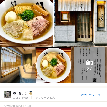
27
ゆっきょし
アプリでフォロー
口コミ 8401件
フォロワー 7481人
2026/08 訪問
1回目