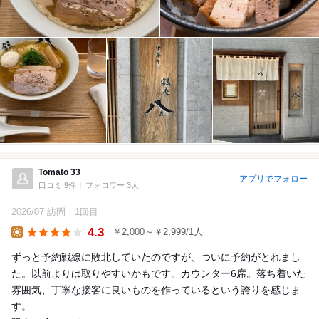
Tomato 33
アプリでフォロー
口コミ 9件
フォロワー 3人
2026/07 訪問
1回目
4.3
￥2,000～￥2,999/1人
Lunch
ずっと予約戦線に敗北していたのですが、ついに予約がとれまし
た。以前よりは取りやすいかもです。カウンター6席。落ち着いた
雰囲気、丁寧な接客に良いものを作っているという誇りを感じま
す。