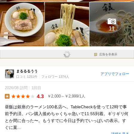
11
広告を非表示
まるるるうう
アプリでフォロー
口コミ 1251件
フォロワー 1374人
2026/08 訪問
1回目
4.3
￥2,000～￥2,999/1人
Lunch
昼飯は銀座のラーメン100名店へ。TableCheckを使って12時で事
前予約済。パン購入後めちゃくちゃ急いで11:55到着。ギリギリ何
とか間に合った〜。もうすでに今日は予約でいっぱいの表示。す
ぐに案...