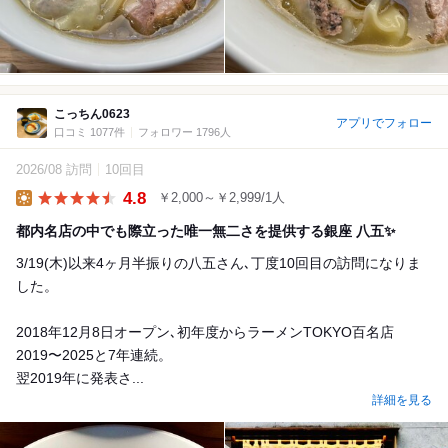
こっちん0623
アプリでフォロー
口コミ 1077件
フォロワー 1796人
2026/08 訪問
10回目
4.8
￥2,000～￥2,999/1人
Lunch
都内名店の中でも際立った唯一無二さを提供する銀座 八五✨
3/19(木)以来4ヶ月半振りの八五さん､丁度10回目の訪問になりま
した。
2018年12月8日オープン､初年度からラーメンTOKYO百名店
2019〜2025と7年連続。
翌2019年に発表さ...
詳細を見る