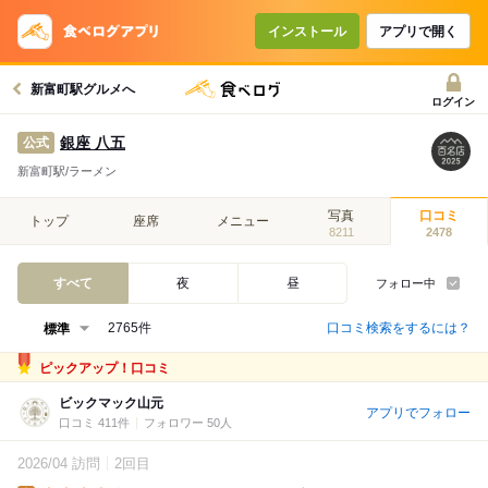
インストール
アプリで開く
新富町駅グルメへ
ログイン
銀座 八五
公式
新富町駅/ラーメン
写真
口コミ
トップ
座席
メニュー
8211
2478
すべて
夜
昼
フォロー中
口コミ検索をするには？
2765件
ピックアップ！口コミ
ビックマック山元
アプリでフォロー
口コミ 411件
フォロワー 50人
2026/04 訪問
2回目