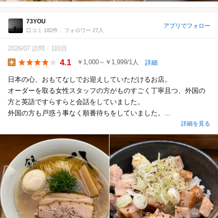
73YOU
アプリでフォロー
口コミ 182件
フォロワー 27人
2026/07 訪問
1回目
4.1
￥1,000～￥1,999/1人
詳細
Lunch
日本の心、おもてなしでお迎えしていただけるお店。
オーダーを取る女性スタッフの方がものすごく丁寧且つ、外国の
方と英語ですらすらと会話をしていました。
外国の方も戸惑う事なく順番待ちをしていました。...
詳細を見る