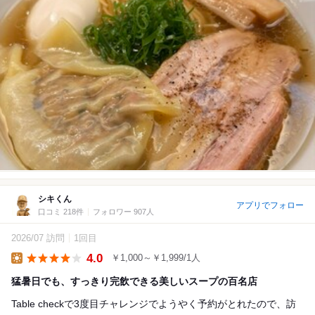
シキくん
アプリでフォロー
口コミ 218件
フォロワー 907人
2026/07 訪問
1回目
4.0
￥1,000～￥1,999/1人
Lunch
猛暑日でも、すっきり完飲できる美しいスープの百名店
Table checkで3度目チャレンジでようやく予約がとれたので、訪