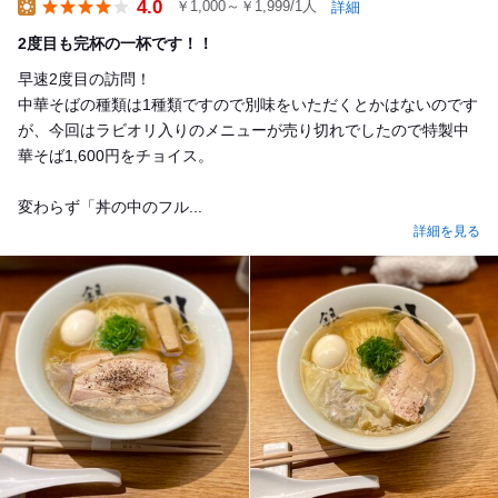
4.0
￥1,000～￥1,999/1人
詳細
Lunch
2度目も完杯の一杯です！！
早速2度目の訪問！
中華そばの種類は1種類ですので別味をいただくとかはないのです
が、今回はラビオリ入りのメニューが売り切れでしたので特製中
華そば1,600円をチョイス。
変わらず「丼の中のフル...
詳細を見る