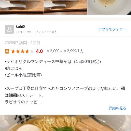
kuhi0
アプリでフォロー
口コミ 7件
フォロワー 0人
2026/07 訪問
1回目
4.0
￥2,000～￥2,999/1人
Lunch
•ラビオリグルマンディーズ中華そば（1日30食限定）
•肉ごはん
•ビール小瓶(恵比寿)
•スープは丁寧に仕立てられたコンソメスープのような味わい。麺
は細麺のストレート。
ラビオリのトッピ...
詳細を見る