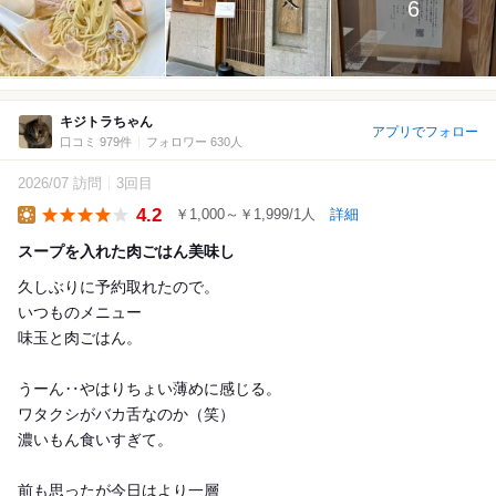
6
キジトラちゃん
アプリでフォロー
口コミ 979件
フォロワー 630人
2026/07 訪問
3回目
4.2
￥1,000～￥1,999/1人
詳細
Lunch
スープを入れた肉ごはん美味し
久しぶりに予約取れたので。
いつものメニュー
味玉と肉ごはん。
うーん‥やはりちょい薄めに感じる。
ワタクシがバカ舌なのか（笑）
濃いもん食いすぎて。
前も思ったが今日はより一層