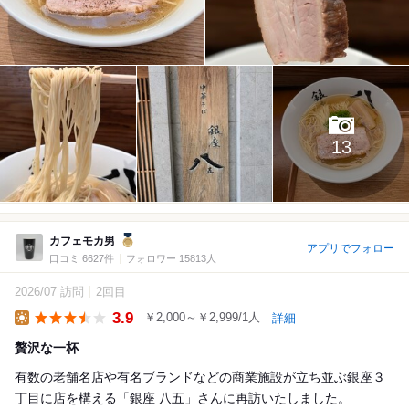
13
カフェモカ男
アプリでフォロー
口コミ 6627件
フォロワー 15813人
2026/07 訪問
2回目
3.9
￥2,000～￥2,999/1人
詳細
Lunch
贅沢な一杯
有数の老舗名店や有名ブランドなどの商業施設が立ち並ぶ銀座３
丁目に店を構える「銀座 八五」さんに再訪いたしました。