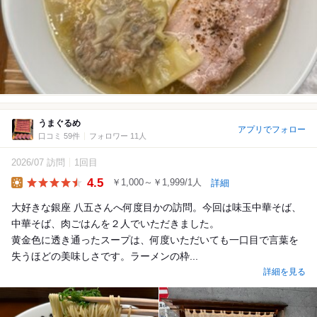
うまぐるめ
アプリでフォロー
口コミ 59件
フォロワー 11人
2026/07 訪問
1回目
4.5
￥1,000～￥1,999/1人
詳細
Lunch
大好きな銀座 八五さんへ何度目かの訪問。今回は味玉中華そば、
中華そば、肉ごはんを２人でいただきました。
黄金色に透き通ったスープは、何度いただいても一口目で言葉を
失うほどの美味しさです。ラーメンの枠...
詳細を見る