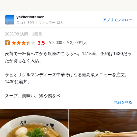
yakitoritoramen
アプリでフォロー
口コミ 54件
フォロワー 13人
2026/08 訪問
1回目
3.5
￥2,000～￥2,999/1人
Lunch
麦苗で一杯食べてから銀座のこちらへ。1415着。予約は1430だっ
たが待ちなく入店。
ラビオリグルマンディーズ中華そばなる最高級メニューを注文。
1430に着丼。
スープ、美味い。鶏や鴨をベ...
詳細を見る