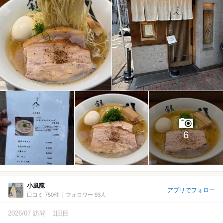
6
小風龍
アプリでフォロー
口コミ 750件
フォロワー 93人
2026/07 訪問
1回目