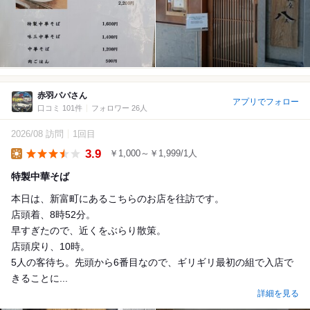
赤羽パパさん
アプリでフォロー
口コミ 101件
フォロワー 26人
2026/08 訪問
1回目
3.9
￥1,000～￥1,999/1人
Lunch
特製中華そば
本日は、新富町にあるこちらのお店を往訪です。
店頭着、8時52分。
早すぎたので、近くをぶらり散策。
店頭戻り、10時。
5人の客待ち。先頭から6番目なので、ギリギリ最初の組で入店で
きることに...
詳細を見る