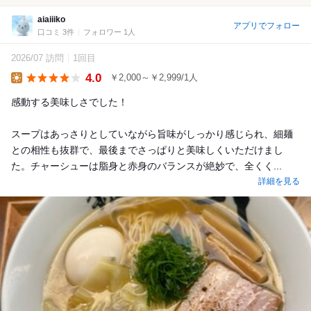
aiaiiiko
アプリでフォロー
口コミ 3件
フォロワー 1人
2026/07 訪問
1回目
4.0
￥2,000～￥2,999/1人
Lunch
感動する美味しさでした！
スープはあっさりとしていながら旨味がしっかり感じられ、細麺
との相性も抜群で、最後までさっぱりと美味しくいただけまし
た。チャーシューは脂身と赤身のバランスが絶妙で、全くく...
詳細を見る