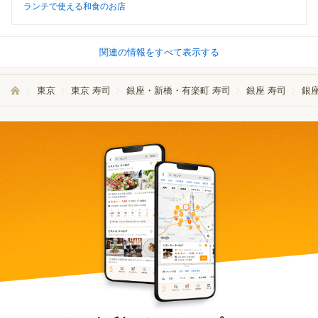
ランチで使える和食のお店
関連の情報をすべて表示する
東京
東京 寿司
銀座・新橋・有楽町 寿司
銀座 寿司
銀座