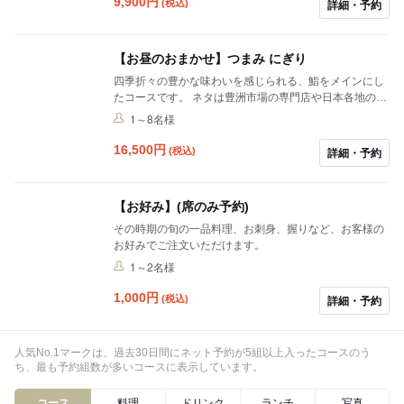
9,900
円
(税込)
詳細・予約
【お昼のおまかせ】つまみ にぎり
四季折々の豊かな味わいを感じられる、鮨をメインにし
たコースです。 ネタは豊洲市場の専門店や日本各地の漁
場から厳選し買い付けしております。
1～8名様
16,500
円
(税込)
詳細・予約
【お好み】(席のみ予約)
その時期の旬の一品料理、お刺身、握りなど、お客様の
お好みでご注文いただけます。
1～2名様
1,000
円
(税込)
詳細・予約
人気No.1マークは、過去30日間にネット予約が5組以上入ったコースのう
ち、最も予約組数が多いコースに表示しています。
コース
料理
ドリンク
ランチ
写真