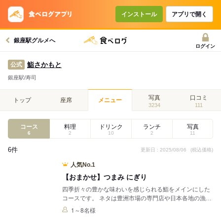
コースで使えるクーポン
戻る
インストール
アプリで開く
銀座駅グルメへ
クーポンを利用せず予約する
ログイン
鮨さかもと
公式
銀座駅/寿司
写真
口コミ
トップ
座席
メニュー
3234
111
コース
料理
ドリンク
ランチ
写真
6
2
10
2
11
6件
更新日 : 2025/08/06
(税込価格)
人気No.1
【おまかせ】つまみ にぎり
四季折々の豊かな味わいを感じられる鮨をメインにした
コースです。 ネタは豊洲市場の専門店や日本各地の漁場
から厳選し買い付けしております。
1～8名様