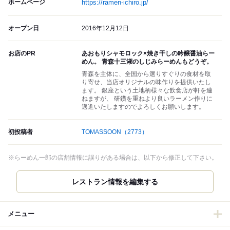
ホームページ
https://ramen-ichiro.jp/
オープン日
2016年12月12日
お店のPR
あおもりシャモロック×焼き干しの吟醸醤油らー
めん。 青森十三湖のしじみらーめんもどうぞ。
青森を主体に、全国から選りすぐりの食材を取
り寄せ、当店オリジナルの味作りを提供いたし
ます。 銀座という土地柄様々な飲食店が軒を連
ねますが、 研鑽を重ねより良いラーメン作りに
邁進いたしますのでよろしくお願いします。
初投稿者
TOMASSOON
（2773）
※らーめん一郎の店舗情報に誤りがある場合は、以下から修正して下さい。
レストラン情報を編集する
メニュー