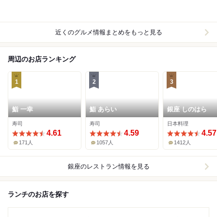
近くのグルメ情報まとめをもっと見る
周辺のお店ランキング
1
2
3
鮨 一幸
鮨 あらい
銀座 しのはら
寿司
寿司
日本料理
4.61
4.59
4.57
171人
1057人
1412人
銀座
のレストラン情報を見る
ランチのお店を探す