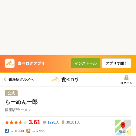
インストール
アプリで開く
銀座駅グルメへ
ログイン
公式
らーめん一郎
銀座駅/ラーメン
3.61
1291
人
30101
人
～￥999
～￥999