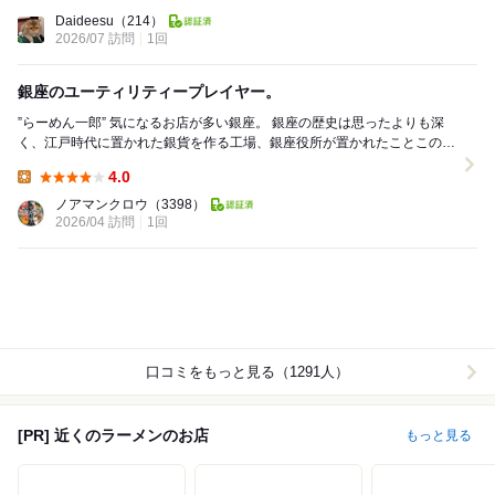
Lunch:
Daideesu
（214）
2026/07 訪問
1回
銀座のユーティリティープレイヤー。
”らーめん一郎” 気になるお店が多い銀座。 銀座の歴史は思ったよりも深
く、江戸時代に置かれた銀貨を作る工場、銀座役所が置かれたことこの地
名の由来だそう。 長く...
4.0
Lunch:
ノアマンクロウ
（3398）
2026/04 訪問
1回
口コミをもっと見る（1291人）
[PR] 近くのラーメンのお店
もっと見る