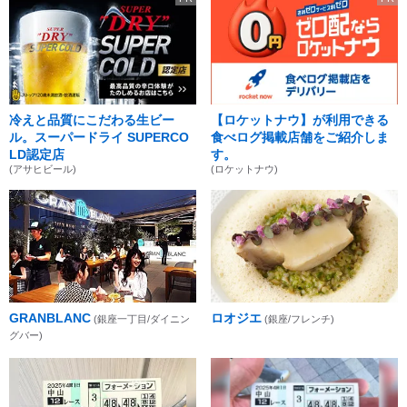
冷えと品質にこだわる生ビー
【ロケットナウ】が利用できる
ル。スーパードライ SUPERCO
食べログ掲載店舗をご紹介しま
LD認定店
す。
(アサヒビール)
(ロケットナウ)
GRANBLANC
ロオジエ
(銀座一丁目/ダイニン
(銀座/フレンチ)
グバー)