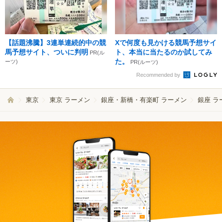
【話題沸騰】3連単連続的中の競
Xで何度も見かける競馬予想サイ
馬予想サイト、ついに判明
ト、本当に当たるのか試してみ
PR(ル
た。
ーツ)
PR(ルーツ)
Recommended by
東京
東京 ラーメン
銀座・新橋・有楽町 ラーメン
銀座 ラ