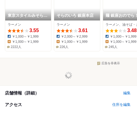
東京スタイルみそらー
そらのいろ 銀座本店
麺 銀座おのでら 
めん ど・みそ 京橋本
座店
ラーメン
ラーメン
店
3.55
3.61
3.48
￥1,000～￥1,999
￥2,000～￥2,999
￥1,000～￥1,999
Dinner:
Dinner:
Dinner:
￥1,000～￥1,999
￥1,000～￥1,999
￥1,000～￥1,999
Lunch:
Lunch:
Lunch:
2222人
226人
245人
広告を非表示
店舗情報（詳細）
編集
アクセス
住所を編集