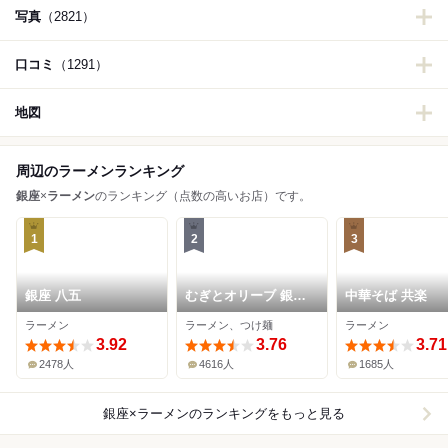
写真
（2821）
口コミ
（1291）
地図
周辺のラーメンランキング
銀座
×
ラーメン
のランキング（点数の高いお店）です。
1
2
3
銀座 八五
むぎとオリーブ 銀座
中華そば 共楽
本店
ラーメン
ラーメン、つけ麺
ラーメン
3.92
3.76
3.71
2478人
4616人
1685人
銀座×ラーメン
のランキングをもっと見る