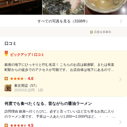
すべての写真を見る（3168件）
広告を非表示
口コミ
ピックアップ！口コミ
銀座の地下にひっそりと佇む名店！ こちらのお店は銀座駅、または有楽
町駅からの徒歩でのアクセスが可能です。 お店自体は地下にあるので調
べての訪問が間違いないと思います。 店内はこじんまりとして食券制で
4.0
した。 今回は塩チャーシューラーメン大盛りとねぶた漬けご飯を注文。
Lunch:
塩ラ...
東京周辺
（57）
2025/10 訪問
1回
何度でも食べたくなる、昔ながらの醤油ラーメン
訪問理由 銀座へ行くたびに、必ずと言っていいほど立ち寄るお気に入り
のラーメン屋です。 予算は一人あたり1,000〜2,000円ほど。 ・ ・ ・
心に残った...
4.5