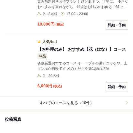
飲み放題付きお得プラン！ ひと皿ずつ、丁寧に。 小さな
おつまみを重ねながら、最後はお好みのお肉とご飯で締
める新しいコース。 銀座の中心、数寄屋橋交差点を見下
2～8名様
17:00～23:00
ろす景色とともに。 デートはもちろん、ご友人やご家族
とのお食事にも。 特別な時間を、ゆっくりとお楽しみく
10,000
円
(税込)
詳細・予約
ださい。
人気No.1
【お料理のみ】 おすすめ【花（はな）】コース
14品
炎蔵厳選おすすめコース オードブルの湯引ユッケや、上
タン塩が自慢です 〆のすだち冷麺は隠れ名物
2～20名様
6,000
円
(税込)
詳細・予約
すべてのコースを見る（10件）
投稿写真