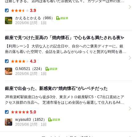
は嬉しすぎる。 店内は落ち着いた雰囲気で広々。 カウンターは外の景色
を眺めながら食事が可能。 ...
3.9
Dinner:
かえるとかえる
（986）
2026/06 訪問
1回
銀座で見つけた至高の「焼肉懐石」で心も体も満たされる夜✨
【利用シーン】 大切な人との記念日や、自分へのご褒美ディナーに。銀
座の落ち着いた空間で、会話を楽しみながらゆっくりと贅沢な時間を過ご
したい時に最適です。 【注文したもの】 ...
4.3
Dinner:
G.N0521
（224）
2026/06 訪問
1回
銀座で出会った、新感覚の“焼肉懐石”がレベチだった
JR有楽町駅銀座口から徒歩3分、東京メトロ銀座駅C5・C7出口直結とア
クセス抜群の当店へ。 芝浦市場をはじめ全国から厳選して仕入れるA4・
A5ランクの黒毛和牛を使用し、職人が...
5.0
Dinner:
w.yasu83
（1852）
2026/06 訪問
1回