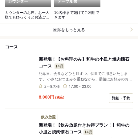
カウンター
テーブル席
カウンターのお席。お一人
10名様まで繋げてご利用で
様でもゆっくりとお過ごし
きます
頂けます。※桜の季節にお
すすめ
座席をもっと見る
コース
新登場！【お料理のみ】和牛の小皿と焼肉懐石
コース
14品
記念日、会食などひと皿ずつ、個皿でご用意いたしま
す。 小さなおつまみを重ねながら、最後はお好みのお肉
とご飯で締める新しいコース。 銀座の中心、数寄屋橋交
2～8名様
17:00～23:00
差点を見下ろす景色とともに。 デートはもちろん、ご友
人やご家族とのお食事にも。 特別な時間を、ゆっくりと
8,000
円
(税込)
詳細・予約
お楽しみください。
飲み放題
新登場！【飲み放題付きお得プラン！】和牛の
小皿と焼肉懐石コース
14品