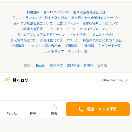
利用規約
食べログについて
携帯電話番号認証とは
口コミ・ランキングに対する取り組み
飲食店・飲食企業様向けサービス
食べログ店舗会員について
広告（メーカー・団体様等向け）について
機能改善要望
口コミガイドライン
食べログプレミアム
食べログプレミアム無料クーポン
ネット予約（リクエスト予約）
個人情報保護方針
外部送信（オプトアウト）
特定商取引法に基づく表記
推奨環境
ヘルプ・お問い合わせ
採用情報
企業情報
キーワード一覧
サイトマップ
チェーン一覧
言語：
English
简体中文
繁體中文
한국어
日本語
©Kakaku.com, Inc.
電話・ネット予約
行った
保存
共有