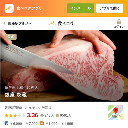
コースで使えるクーポン
戻る
インストール
アプリで開く
銀座駅グルメへ
クーポンを利用せず予約する
ログイン
公式
厳選黒毛和牛焼肉店
銀座 炎蔵
銀座駅/焼肉､ ホルモン､ 居酒屋
3.36
248
人
9591
人
￥6,000～￥7,999
￥1,000～￥1,999