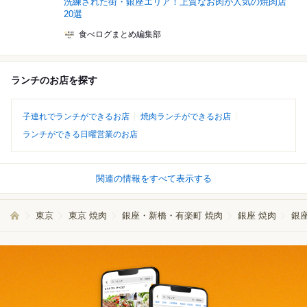
洗練された街・銀座エリア！上質なお肉が人気の焼肉店
20選
食べログまとめ編集部
ランチのお店を探す
子連れでランチができるお店
焼肉ランチができるお店
ランチができる日曜営業のお店
関連の情報をすべて表示する
東京
東京 焼肉
銀座・新橋・有楽町 焼肉
銀座 焼肉
銀座