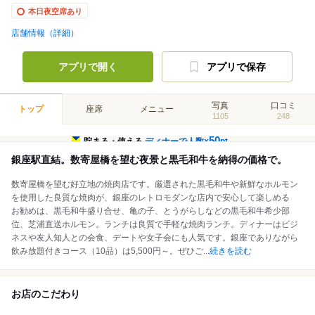
本日夜空席あり
店舗情報（詳細）
アプリで開く
アプリで保存
写真
口コミ
トップ
座席
メニュー
1105
248
50
貯まる・使える
ディナーで人数×
pt
銀座駅直結。数寄屋橋を望む夜景と黒毛和牛を納得の価格で。
数寄屋橋を望む好立地の焼肉店です。厳選された黒毛和牛や新鮮なホルモン
を使用した良質な焼肉が、銀座のレトロモダンな店内で安心して楽しめる
お勧めは、黒毛和牛盛り合せ、亀の子、とうがらしなどの黒毛和牛希少部
位、芝浦直送ホルモン。ランチは良質で手軽な焼肉ランチ。ディナーはビジ
ネスや友人知人との会食、デートや女子会にも人気です。銀座でありながら
飲み放題付きコース（10品）は5,500円～。ぜひご
...
続きを読む
お店のこだわり