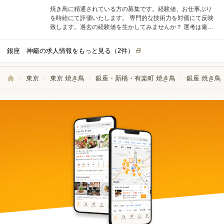
焼き鳥に精通されている方の募集です。経験値、お仕事ぶり
を時給にて評価いたします。 専門的な技術力を対価にて反映
致します。過去の経験値を生かしてみませんか？ 選考は厳し
いですが、必ず貴方の技術力を対価に変えます。 ランチタイ
ムの調理スタッフの募集です。 朝9時30分ぐらいから15時ぐ
銀座 神籬の求人情報をもっと見る（
2
件）
らいまで。多少の残業がある場合もあります。 ランチタイム
の調理の他、営業前後には、仕込み作業のお手伝いもお願い
します。 経験者優遇致します。明るく真面目な方。
東京
東京 焼き鳥
銀座・新橋・有楽町 焼き鳥
銀座 焼き鳥