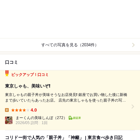
すべての写真を見る（2034件）
口コミ
ピックアップ！口コミ
東京しゃも、美味いぞ❗️
東京しゃもの親子丼が美味そうなお店発見❗️ 銀座でお買い物した後に新橋
まで歩いていたらあったお店。 店先の東京しゃもを使った親子丼の写真
が超美味そうで、それに惹かれて入ってしまいました。 実は新橋付近の
4.0
ラーメン屋さんに行こうと思っていてその手前で見つけたお店。 麺も食
Lunch:
べたかったので「東京...
まーくんの美味しんぼ
（272）
2026/05 訪問
1回
コリドー街で人気の「親子丼」「神籬」 | 東京食べ歩き日記