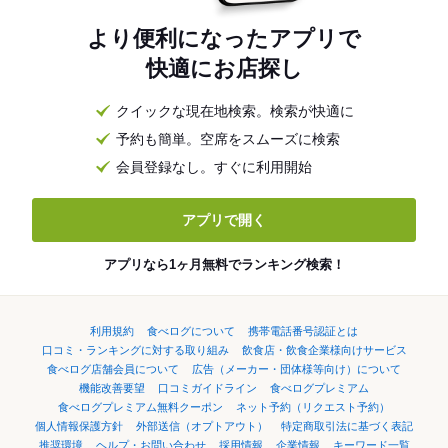
より便利になったアプリで
快適にお店探し
クイックな現在地検索。検索が快適に
予約も簡単。空席をスムーズに検索
会員登録なし。すぐに利用開始
アプリで開く
アプリなら1ヶ月無料でランキング検索！
利用規約
食べログについて
携帯電話番号認証とは
口コミ・ランキングに対する取り組み
飲食店・飲食企業様向けサービス
食べログ店舗会員について
広告（メーカー・団体様等向け）について
機能改善要望
口コミガイドライン
食べログプレミアム
食べログプレミアム無料クーポン
ネット予約（リクエスト予約）
個人情報保護方針
外部送信（オプトアウト）
特定商取引法に基づく表記
推奨環境
ヘルプ・お問い合わせ
採用情報
企業情報
キーワード一覧