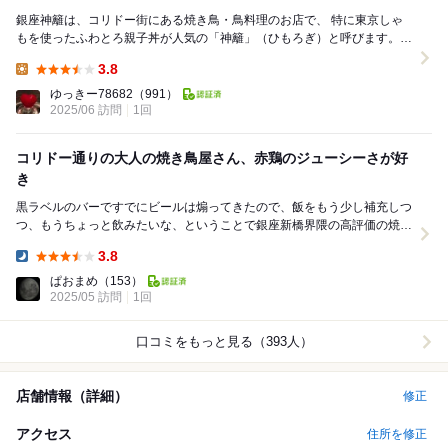
銀座神籬は、コリドー街にある焼き鳥・鳥料理のお店で、 特に東京しゃ
もを使ったふわとろ親子丼が人気の「神籬」（ひもろぎ）と呼びます。
神籬（ひもろぎ）とは、神様をお招きする大きな...
3.8
Lunch:
ゆっきー78682
（991）
2025/06 訪問
1回
コリドー通りの大人の焼き鳥屋さん、赤鶏のジューシーさが好
き
黒ラベルのバーですでにビールは煽ってきたので、飯をもう少し補充しつ
つ、もうちょっと飲みたいな、ということで銀座新橋界隈の高評価の焼き
鳥屋さんを物色。 お高そうな外観ながら、月...
3.8
Dinner:
ぱおまめ
（153）
2025/05 訪問
1回
口コミをもっと見る（393人）
店舗情報（詳細）
修正
アクセス
住所を修正