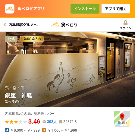
インストール
アプリで開く
内幸町駅グルメへ
ログイン
公式
鶏・楽・酒
銀座 神籬
(ひもろぎ)
内幸町駅/焼き鳥､ 鳥料理､ バー
3.46
393
人
24371
人
￥6,000～￥7,999
￥1,000～￥1,999