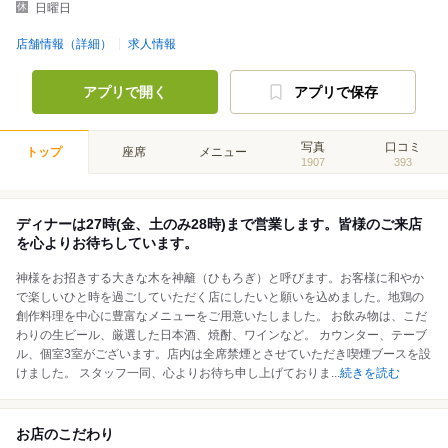
日曜日
店舗情報（詳細）
求人情報
アプリで開く
アプリで保存
写真
口コミ
トップ
座席
メニュー
1907
393
ディナーは27時(金、土のみ28時)まで営業します。皆様のご来店
を心よりお待ちしています。
神様をお招きする大きな木を神籬（ひもろぎ）と呼びます。お客様に和やか
で楽しいひと時を過ごしていただく店にしたいと願いを込めました。地鶏の
創作料理を中心に豊富なメニューをご用意いたしました。 お飲み物は、こだ
わりの生ビール、厳選した日本酒、焼酎、ワインなど。 カウンター、テーブ
ル、個室3室がございます。店内は全席禁煙とさせていただき喫煙ブースを設
けました。 スタッフ一同、心よりお待ち申し上げておりま
...
続きを読む
お店のこだわり