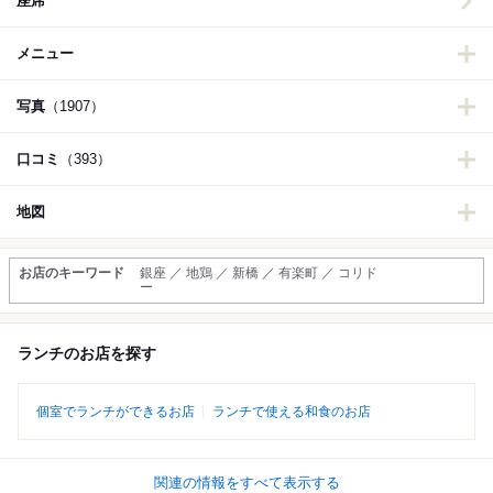
座席
メニュー
写真
（1907）
口コミ
（393）
地図
お店のキーワード
銀座 ／ 地鶏 ／ 新橋 ／ 有楽町 ／ コリド
ー
ランチのお店を探す
個室でランチができるお店
ランチで使える和食のお店
関連の情報をすべて表示する