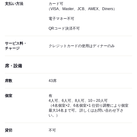
支払い方法
カード可
（VISA、Master、JCB、AMEX、Diners）
電子マネー不可
QRコード決済不可
サービス料・
クレジットカードの使用はディナーのみ
チャージ
席・設備
席数
43席
個室
有
4人可、6人可、8人可、10～20人可
（4名個室×2、6名個室×1 仕切り調整により個室
最大14名まで可。 詳しくはお問い合わせ下さ
い。）
貸切
不可