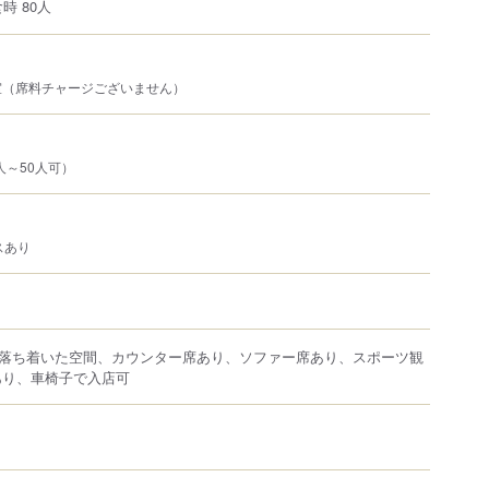
時 80人
室（席料チャージございません）
人～50人可）
スあり
落ち着いた空間、カウンター席あり、ソファー席あり、スポーツ観
iあり、車椅子で入店可