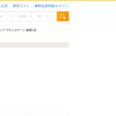
たお店
保存リスト
無料会員登録/ログイン
プ マロニエゲート 銀座1店