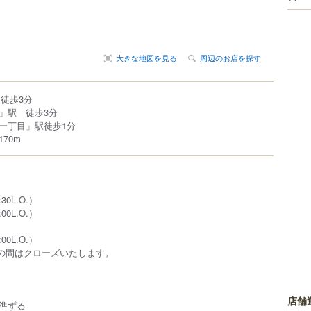
大きな地図を見る
周辺のお店を探す
徒歩3分
」駅 徒歩3分
一丁目」駅徒歩1分
70m
:30L.O.）
:00L.O.）
:00L.O.）
時の間はクローズいたします。
店舗
準ずる