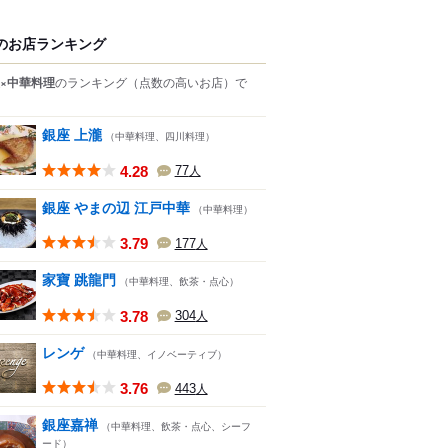
のお店ランキング
×中華料理
のランキング
（点数の高いお店）
で
銀座 上瀧
（中華料理、四川料理）
4.28
77
人
銀座 やまの辺 江戸中華
（中華料理）
3.79
177
人
家寶 跳龍門
（中華料理、飲茶・点心）
3.78
304
人
レンゲ
（中華料理、イノベーティブ）
3.76
443
人
銀座嘉禅
（中華料理、飲茶・点心、シーフ
ード）