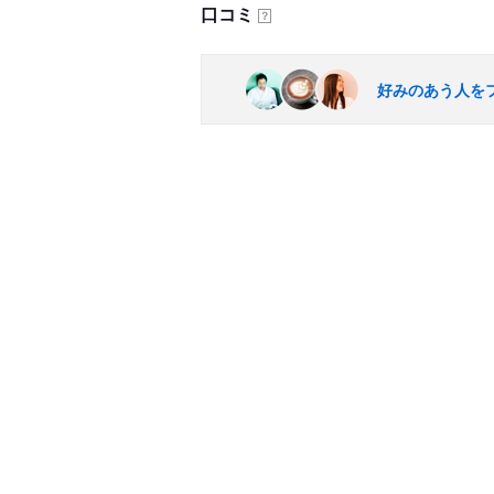
口コミ
？
好みのあう人を