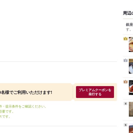
周辺
銀座
す。
1
2
3
プレミアムクーポンを
～20名様でご利用いただけます!
発行する
4
条件・提示条件をご確認ください。
必要です。
スです。
5