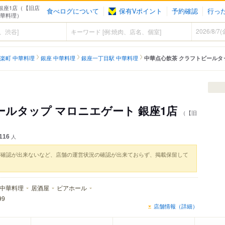
銀座1店（【旧店
食べログについて
保有Vポイント
予約確認
行っ
中華料理）
楽町 中華料理
銀座 中華料理
銀座一丁目駅 中華料理
中華点心飲茶 クラフトビールタッ
ールタップ マロニエゲート 銀座1店
（【旧
116
人
実確認が出来ないなど、店舗の運営状況の確認が出来ておらず、掲載保留して
中華料理
居酒屋
ビアホール
99
店舗情報（詳細）