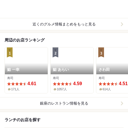
近くのグルメ情報まとめをもっと見る
周辺のお店ランキング
1
2
3
鮨 一幸
鮨 あらい
さわ田
寿司
寿司
寿司
4.61
4.59
4.51
171人
1057人
614人
銀座
のレストラン情報を見る
ランチのお店を探す