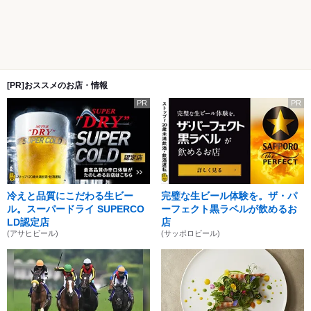
[PR]おススメのお店・情報
PR
PR
冷えと品質にこだわる生ビー
完璧な生ビール体験を。ザ・パ
ル。スーパードライ SUPERCO
ーフェクト黒ラベルが飲めるお
LD認定店
店
(アサヒビール)
(サッポロビール)