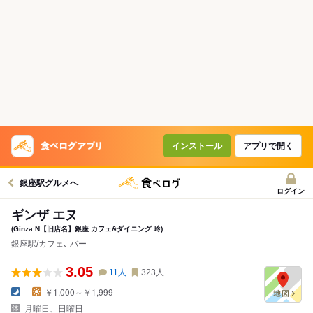
インストール
アプリで開く
銀座駅グルメへ
ログイン
ギンザ エヌ
(Ginza N【旧店名】銀座 カフェ&ダイニング 玲)
銀座駅/カフェ､ バー
3.05
11
人
323
人
-
￥1,000～￥1,999
月曜日、日曜日