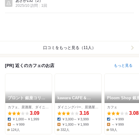
あさか132
（2）
2025/10 訪問
1回
口コミをもっと見る（11人）
[PR] 近くのカフェのお店
もっと見る
プロント 銀座コリド
kawara CAFE＆
Ploom Shop 
ー店
DINING 銀座店
フェ
カフェ、居酒屋、ダイニングバー
ダイニングバー、居酒屋、カフェ
カフェ
3.09
3.16
3.08
￥1,000～￥1,999
￥3,000～￥3,999
～￥999
Dinner:
Dinner:
Dinner:
～￥999
￥1,000～￥1,999
～￥999
Lunch:
Lunch:
Lunch:
124人
332人
59人