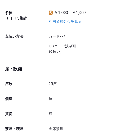
￥1,000～￥1,999
予算
（口コミ集計）
利用金額分布を見る
支払い方法
カード不可
QRコード決済可
（d払い）
席・設備
席数
25席
個室
無
貸切
可
禁煙・喫煙
全席禁煙