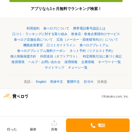
アプリなら1ヶ月無料でランキング検索！
利用規約
食べログについて
携帯電話番号認証とは
口コミ・ランキングに対する取り組み
飲食店・飲食企業様向けサービス
食べログ店舗会員について
広告（メーカー・団体様等向け）について
機能改善要望
口コミガイドライン
食べログプレミアム
食べログプレミアム無料クーポン
ネット予約（リクエスト予約）
個人情報保護方針
外部送信（オプトアウト）
特定商取引法に基づく表記
推奨環境
ヘルプ・お問い合わせ
採用情報
企業情報
キーワード一覧
サイトマップ
チェーン一覧
言語：
English
简体中文
繁體中文
한국어
日本語
©Kakaku.com, Inc.
電話
行った
保存
共有