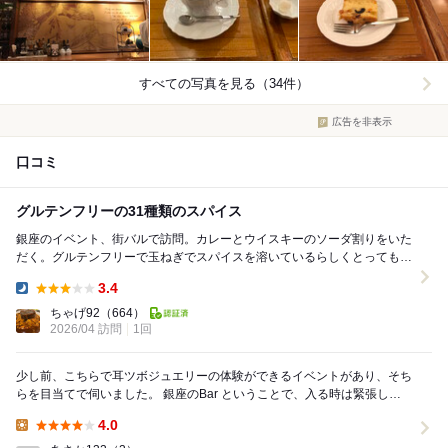
すべての写真を見る（34件）
広告を非表示
口コミ
グルテンフリーの31種類のスパイス
銀座のイベント、街バルで訪問。カレーとウイスキーのソーダ割りをいた
だく。グルテンフリーで玉ねぎでスパイスを溶いているらしくとってもマ
イルド。店内での演奏などのイベントも定期的開催さ...
3.4
Dinner:
ちゃげ92
（664）
2026/04 訪問
1回
少し前、こちらで耳ツボジュエリーの体験ができるイベントがあり、そち
らを目当てで伺いました。 銀座のBar ということで、入る時は緊張しま
したが…、オーナの方も奥様も気さくな雰...
4.0
Lunch: