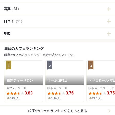
写真
（31）
口コミ
（11）
地図
周辺のカフェランキング
銀座
×
カフェ
のランキング（点数の高いお店）です。
1
2
3
和光ティーサロン
十一房珈琲店
トリコロール 本
カフェ、ケーキ
喫茶店、ケーキ
喫茶店、カフェ、ケ
3.83
3.76
3.75
1435人
1367人
2175人
銀座×カフェ
のランキングをもっと見る