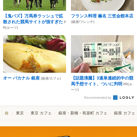
【鬼バズ】万馬券ラッシュで拡
フランス料理 榛名 三笠会館本店
散された競馬サイトが強すぎた
(銀座/フレンチ)
P
R(ルーツ)
オー バカナル 銀座
【話題沸騰】3連単連続的中の競
(銀座/カフェ)
馬予想サイト、ついに判明
PR(ル
ーツ)
Recommended by
東京
東京 カフェ
銀座・新橋・有楽町 カフェ
銀座 カフェ