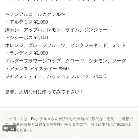
〜ノンアルコールカクテル〜
・アルテミス ¥1,000
洋ナシ、アップル、レモン、ライム、ジンジャー
・シシーポス ¥1,100
オレンジ、グレープフルーツ、ピンクレモネード、ミント
・ランディス ¥1,000
エルダーフラワーシロップ、クローヴ、シナモン、ソーダ
・アテンズ アイスティー ¥950
ジャスミンティー、パッションフルーツ、バニラ
是非、大切な日に使ってみて下さい！
この口コミは、Fugaグルメさんが訪問した当時の主観的なご意見・ご感想で
す。最新の情報とは異なる可能性がありますので、お店に事前にご確認の上
22
ご利用ください。