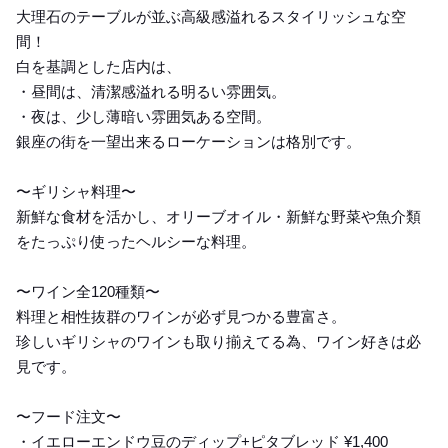
大理石のテーブルが並ぶ高級感溢れるスタイリッシュな空
間！
白を基調とした店内は、
・昼間は、清潔感溢れる明るい雰囲気。
・夜は、少し薄暗い雰囲気ある空間。
銀座の街を一望出来るローケーションは格別です。
〜ギリシャ料理〜
新鮮な食材を活かし、オリーブオイル・新鮮な野菜や魚介類
をたっぷり使ったヘルシーな料理。
〜ワイン全120種類〜
料理と相性抜群のワインが必ず見つかる豊富さ。
珍しいギリシャのワインも取り揃えてる為、ワイン好きは必
見です。
〜フード注文〜
・イエローエンドウ豆のディップ+ピタブレッド ¥1,400