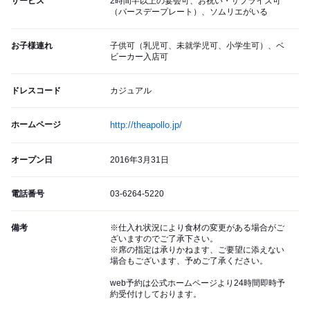
サービス
2時間半以上の宴会可、お祝い・サプライズ可
（バースデープレート）、ソムリエがいる
お子様連れ
子供可（乳児可、未就学児可、小学生可）、ベ
ビーカー入店可
ドレスコード
カジュアル
ホームページ
http://theapollo.jp/
オープン日
2016年3月31日
電話番号
03-6264-5220
備考
※仕入れ状況により食材の変更がある場合がご
ざいますのでご了承下さい。
※席の指定は承りかねます、ご要望に添えない
場合もございます、予めご了承ください。
web予約は公式ホームページより24時間即時予
約受付けしております。