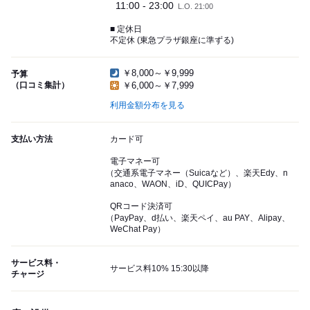
11:00 - 23:00
L.O. 21:00
■ 定休日
不定休 (東急プラザ銀座に準ずる)
￥8,000～￥9,999
予算
（口コミ集計）
￥6,000～￥7,999
利用金額分布を見る
支払い方法
カード可
電子マネー可
（交通系電子マネー（Suicaなど）、楽天Edy、n
anaco、WAON、iD、QUICPay）
QRコード決済可
（PayPay、d払い、楽天ペイ、au PAY、Alipay、
WeChat Pay）
サービス料・
サービス料10% 15:30以降
チャージ