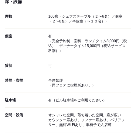
席・設備
席数
160席（シェフズテーブル（２〜6名）／個室
（２〜8名）／半個室（〜１０名））
個室
有
（完全予約制 室料 ランチタイム8,000円（税
込） ディナータイム15,000円（税込サービス
料別））
貸切
可
禁煙・喫煙
全席禁煙
（同フロアに喫煙所あり。）
駐車場
有（ビル駐車場をご利用ください）
空間・設備
オシャレな空間、落ち着いた空間、席が広い、
カウンター席あり、ソファー席あり、バリアフ
リー、無料Wi-Fiあり、車椅子で入店可