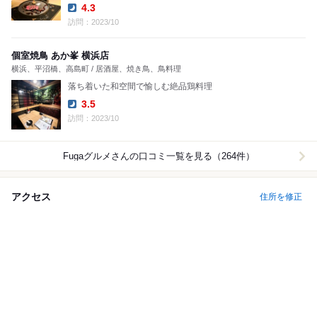
4.3
Dinner:
訪問：2023/10
個室焼鳥 あか峯 横浜店
横浜、平沼橋、高島町 / 居酒屋、焼き鳥、鳥料理
落ち着いた和空間で愉しむ絶品鶏料理
3.5
Dinner:
訪問：2023/10
Fugaグルメ
さんの口コミ一覧を見る（264件）
アクセス
住所を修正