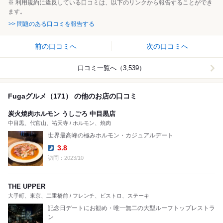
※ 利用規約に違反している口コミは、以下のリンクから報告することができ
ます。
>> 問題のある口コミを報告する
前の口コミへ
次の口コミへ
口コミ一覧へ（3,539）
Fugaグルメ（171） の他のお店の口コミ
炭火焼肉ホルモン うしごろ 中目黒店
中目黒、代官山、祐天寺 / ホルモン、焼肉
世界最高峰の極みホルモン・カジュアルデート
3.8
Dinner:
訪問：2023/10
THE UPPER
大手町、東京、二重橋前 / フレンチ、ビストロ、ステーキ
記念日デートにお勧め・唯一無二の大型ルーフトップレストラ
ン