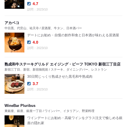
4.7
Dinner:
訪問：2023/10
アカベコ
中目黒、代官山、祐天寺 / 居酒屋、牛タン、日本酒バー
デートにお勧め・自慢の創作和食と日本酒が味わえる居酒屋
4.0
Dinner:
訪問：2023/10
熟成和牛ステーキグリルド エイジング・ビーフ TOKYO 新宿三丁目店
新宿三丁目、新宿、新宿御苑前 / ステーキ、ダイニングバー、レストラン
30日間じっくり熟成させた黒毛和牛熟成肉
3.7
Dinner:
訪問：2023/10
WineBar Pluribus
東銀座、銀座、銀座一丁目 / ワインバー、イタリアン、野菜料理
ワインデートにお勧め・高級ワインをグラス注文で愉しめる銀
座の隠れ家