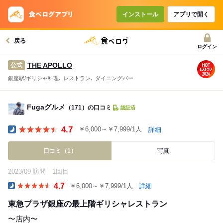
インストール
アプリで開く
戻る
ログイン
THE APOLLO
公式
銀座駅/ギリシャ料理､ レストラン､ ダイニングバー
Fugaグルメ
（171）の口コミ
認証済
4.7
￥6,000～￥7,999/1人
詳細
Dinner
口コミ（1）
写真
2023/09 訪問
1回目
4.7
￥6,000～￥7,999/1人
詳細
Dinner
東急プラザ銀座の最上階ギリシャレストラン
〜店内〜