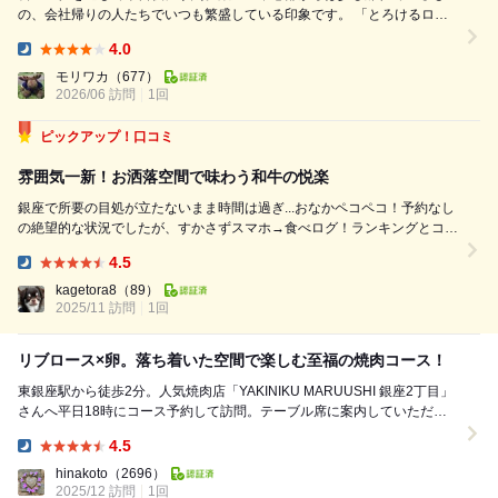
の、会社帰りの人たちでいつも繁盛している印象です。 「とろけるロー
ス×人気部位8種 とろタレコース 2時間飲み放題付（7,800円）」を事前に
4.0
予約してあります。 まずは、上タン塩、厚切りハラミ、ハツなどの5種盛
Dinner:
り合わせから。アッサリ系の部位ではありましたが、全ての肉において歯
モリワカ
（677）
2026/06 訪問
1回
触りも良く、香りが高いです。 こうし...
ピックアップ！口コミ
雰囲気一新！お洒落空間で味わう和牛の悦楽
銀座で所要の目処が立たないまま時間は過ぎ...おなかペコペコ！予約なし
の絶望的な状況でしたが、すかさずスマホ→食べログ！ランキングとコス
トと距離を眼と頭、フル回転で検索し、ダメ元で予約を試みると、幸運に
4.5
も滑り込みセーフ！着席してわずか30分後には満席になっていたので、
Dinner:
この判断力を褒めたくなりました（...
kagetora8
（89）
2025/11 訪問
1回
リブロース×卵。落ち着いた空間で楽しむ至福の焼肉コース！
東銀座駅から徒歩2分。人気焼肉店「YAKINIKU MARUUSHI 銀座2丁目」
さんへ平日18時にコース予約して訪問。テーブル席に案内していただき
ました。黒とグレーを基調とした落...
4.5
Dinner:
hinakoto
（2696）
2025/12 訪問
1回