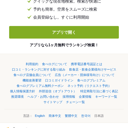
クイックな現在地検索。検索が快適に
予約も簡単。空席をスムーズに検索
会員登録なし。すぐに利用開始
アプリで開く
アプリなら1ヶ月無料でランキング検索！
利用規約
食べログについて
携帯電話番号認証とは
口コミ・ランキングに対する取り組み
飲食店・飲食企業様向けサービス
食べログ店舗会員について
広告（メーカー・団体様等向け）について
機能改善要望
口コミガイドライン
食べログプレミアム
食べログプレミアム無料クーポン
ネット予約（リクエスト予約）
個人情報保護方針
外部送信（オプトアウト）
特定商取引法に基づく表記
推奨環境
ヘルプ・お問い合わせ
採用情報
企業情報
キーワード一覧
サイトマップ
チェーン一覧
言語：
English
简体中文
繁體中文
한국어
日本語