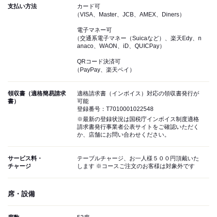
支払い方法
カード可
（VISA、Master、JCB、AMEX、Diners）
電子マネー可
（交通系電子マネー（Suicaなど）、楽天Edy、n
anaco、WAON、iD、QUICPay）
QRコード決済可
（PayPay、楽天ペイ）
領収書（適格簡易請求
適格請求書（インボイス）対応の領収書発行が
書）
可能
登録番号：T7010001022548
※最新の登録状況は国税庁インボイス制度適格
請求書発行事業者公表サイトをご確認いただく
か、店舗にお問い合わせください。
サービス料・
テーブルチャージ、お一人様５００円頂戴いた
チャージ
します ※コースご注文のお客様は対象外です
席・設備