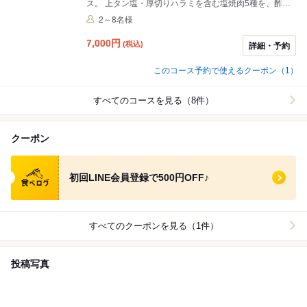
ス。 上タン塩・厚切りハラミを含む塩焼肉5種を、酢橘
と塩山葵でさっぱりと味わえます。 メインは黒毛和牛リ
2～8名様
ブロース芯のYAKISUKI。とろける食感と香ばしさが特徴
で、＋1,000円でトリュフ追加も可能です。 特選カルビ
7,000
円
(税込)
詳細・予約
などのタレ焼肉、〆の冷麺、デザートまで揃えた、バラ
ンスよく楽しめる内容です。 9名様以上のご利用はお電
このコース予約で使えるクーポン（1）
話にてお問い合わせ下さい。 7,000円（税込） 2名様〜
すべてのコースを見る（8件）
クーポン
食べログ クーポン
初回LINE会員登録で500円OFF♪
すべてのクーポンを見る（1件）
投稿写真