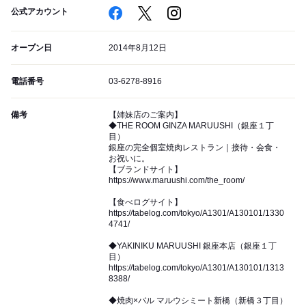
公式アカウント
オープン日
2014年8月12日
電話番号
03-6278-8916
備考
【姉妹店のご案内】
◆THE ROOM GINZA MARUUSHI（銀座１丁
目）
銀座の完全個室焼肉レストラン｜接待・会食・
お祝いに。
【ブランドサイト】
https://www.maruushi.com/the_room/
【食べログサイト】
https://tabelog.com/tokyo/A1301/A130101/1330
4741/
◆YAKINIKU MARUUSHI 銀座本店（銀座１丁
目）
https://tabelog.com/tokyo/A1301/A130101/1313
8388/
◆焼肉×バル マルウシミート新橋（新橋３丁目）