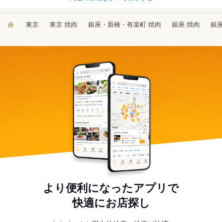
東京
東京 焼肉
銀座・新橋・有楽町 焼肉
銀座 焼肉
銀
より便利になったアプリで
快適にお店探し