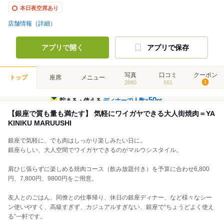
本日夜空席あり
店舗情報（詳細）
アプリで開く
アプリで保存
写真
口コミ
クーポン
トップ
座席
メニュー
2880
561
1
50
貯まる・使える
ディナーで人数×
pt
【銀座で質も量も満たす】 気軽にワイガヤできる大人街焼肉＝YA
KINIKU MARUUSHI
銀座で気軽に、でも肉はしっかり楽しみたい日に。
銀座らしい、大人空間でワイガヤできるのがマルウシスタイル。
肩ひじ張らずに楽しめる焼肉コース（飲み放題付き）を予算に合わせ6,800
円、7,800円、9800円をご用意。
友人とのごはん、同僚との仕事帰り、休日の銀座ディナー、など様々なシー
ン使いやすく、高級すぎず、カジュアルすぎない、銀座で“ちょうどよく使え
る”一軒です。