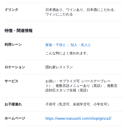
ドリンク
日本酒あり、ワインあり、日本酒にこだわる、
ワインにこだわる
特徴・関連情報
利用シーン
家族・子供と
知人・友人と
こんな時によく使われます。
ロケーション
隠れ家レストラン
サービス
お祝い・サプライズ可（バースデープレー
ト）、複数言語メニューあり（英語）、複数言
語対応スタッフ在籍（英語）
お子様連れ
子供可（乳児可、未就学児可、小学生可）
ホームページ
https://www.maruushi.com/shop/ginza2/