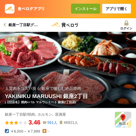
コースで使えるクーポン
戻る
インストール
アプリで開く
銀座一丁目駅グルメへ
クーポンを利用せず予約する
ログイン
公式
上質肉をコスパ良く 銀座で愉しむ絶品焼肉
YAKINIKU MARUUSHI 銀座2丁目
(【旧店名】焼肉×バル マルウシミート 銀座2丁目店)
銀座一丁目駅/焼肉､ ホルモン､ 居酒屋
3.46
561
人
46921
人
￥6,000～￥7,999
-