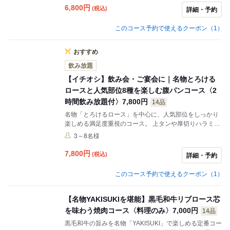
しています。 自家製キムチから〆・デザートまで全13
6,800
円
(税込)
詳細・予約
品、飲み放題付き6,800円とコストパフォーマンスも魅
力です。 ９名様以上のご利用はお電話にてお問い合わせ
このコース予約で使えるクーポン（1）
下さい。 6,800円（税込） 3名様〜
おすすめ
飲み放題
【イチオシ】飲み会・ご宴会に｜名物とろける
ロースと人気部位8種を楽しむ腹パンコース〈2
時間飲み放題付〉7,800円
14品
名物「とろけるロース」を中心に、人気部位をしっかり
楽しめる満足度重視のコース。 上タンや厚切りハラミな
ど8種の焼肉に加え、口の中でほどけるロースの旨みが
3～8名様
特徴です。 しっかり食べて飲みたいご宴会ににおすすめ
の一番バランスの良いプランです。 飲み放題付きで美味
7,800
円
(税込)
詳細・予約
しい肉でお腹を満たす幸福感は、大切な仲間との会に最
適です。 ９名様以上のご利用はお電話にてお問い合わせ
このコース予約で使えるクーポン（1）
下さい。 7,800円（税込） 3名様〜
【名物YAKISUKIを堪能】黒毛和牛リブロース芯
を味わう焼肉コース〈料理のみ〉7,000円
14品
黒毛和牛の旨みを名物「YAKISUKI」で楽しめる定番コー