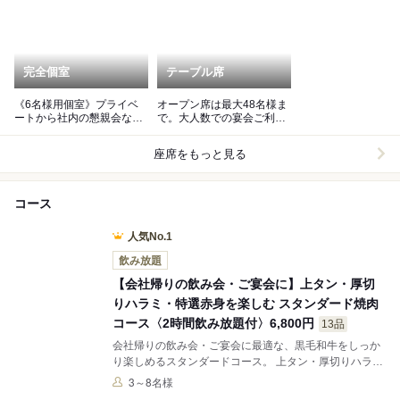
完全個室
テーブル席
《6名様用個室》プライベ
オープン席は最大48名様ま
ートから社内の懇親会など
で。大人数での宴会ご利用
様々なシーンでご利用いた
可能。
だけます
座席をもっと見る
コース
人気No.1
飲み放題
【会社帰りの飲み会・ご宴会に】上タン・厚切
りハラミ・特選赤身を楽しむ スタンダード焼肉
コース〈2時間飲み放題付〉6,800円
13品
会社帰りの飲み会・ご宴会に最適な、黒毛和牛をしっか
り楽しめるスタンダードコース。 上タン・厚切りハラ
ミ・特選赤身・希少部位トウガラシまで、焼肉好きが満
3～8名様
足できる内容を「塩」と「タレ」でバランスよくご用意