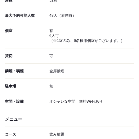
席数
52席
最大予約可能人数
48人（着席時）
個室
有
6人可
（※1室のみ、6名様用個室がございます。）
貸切
可
禁煙・喫煙
全席禁煙
駐車場
無
空間・設備
オシャレな空間、無料Wi-Fiあり
メニュー
コース
飲み放題