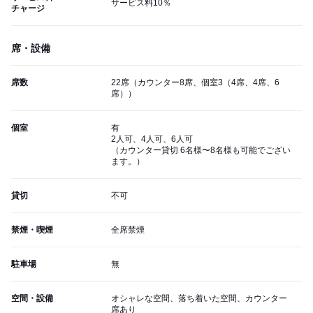
サービス料10％
チャージ
席・設備
席数
22席（カウンター8席、個室3（4席、4席、6
席））
個室
有
2人可、4人可、6人可
（カウンター貸切 6名様〜8名様も可能でござい
ます。）
貸切
不可
禁煙・喫煙
全席禁煙
駐車場
無
空間・設備
オシャレな空間、落ち着いた空間、カウンター
席あり