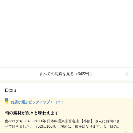
すべての写真を見る（3422件）
口コミ
お店が選ぶピックアップ！口コミ
旬の素材が次々と味わえます
食べログ★3.84 ・2021年 日本料理東京百名店 【小熊】 さんにお伺いさ
せて頂きました、 （52店/100店） 場所は、銀座になります、 5丁目の一
等地になります、 外観は、綺麗でお洒落な感じの雑居ビルの 中にありま