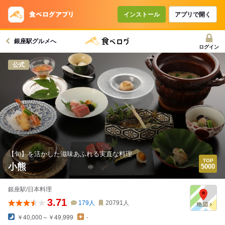
インストール
アプリで開く
銀座駅グルメへ
ログイン
公式
【旬】を活かした滋味あふれる実直な料理
小熊
銀座駅/日本料理
3.71
179
人
20791
人
￥40,000～￥49,999
-