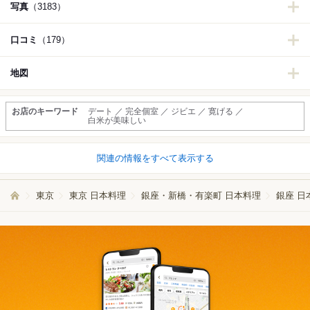
写真
（3183）
口コミ
（179）
地図
お店のキーワード
デート ／ 完全個室 ／ ジビエ ／ 寛げる ／
白米が美味しい
関連の情報をすべて表示する
東京
東京 日本料理
銀座・新橋・有楽町 日本料理
銀座 日