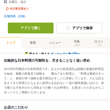
日曜日、祝日
本日夜空席あり
店舗情報（詳細）
アプリで開く
アプリで保存
写真
口コミ
トップ
座席
メニュー
3183
179
50
貯まる・使える
ディナーで人数×
pt
伝統的な日本料理の可能性を、尽きることなく追い求め
2014年6月開店の日本料理店です。主人の小岩浩高氏は新橋の老舗京料理店
を始め、複数の和食店で経験を 重ねてきた料理人。「料理は素材がすべ
て」と、食材が持つ滋味を最大限活かすことに砕身しています。そんな氏を
支えてきた料理人たちもまた探求心を忘れない一流の個性派揃いばかり。皆
で織りなす先付けから甘味までの数々のお料理を、お寛ぎいただきながらご
ゆっくりとご堪能くださいませ。
お店のこだわり