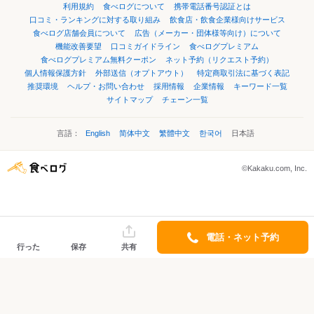
利用規約
食べログについて
携帯電話番号認証とは
口コミ・ランキングに対する取り組み
飲食店・飲食企業様向けサービス
食べログ店舗会員について
広告（メーカー・団体様等向け）について
機能改善要望
口コミガイドライン
食べログプレミアム
食べログプレミアム無料クーポン
ネット予約（リクエスト予約）
個人情報保護方針
外部送信（オプトアウト）
特定商取引法に基づく表記
推奨環境
ヘルプ・お問い合わせ
採用情報
企業情報
キーワード一覧
サイトマップ
チェーン一覧
言語：
English
简体中文
繁體中文
한국어
日本語
©Kakaku.com, Inc.
電話・ネット予約
行った
保存
共有