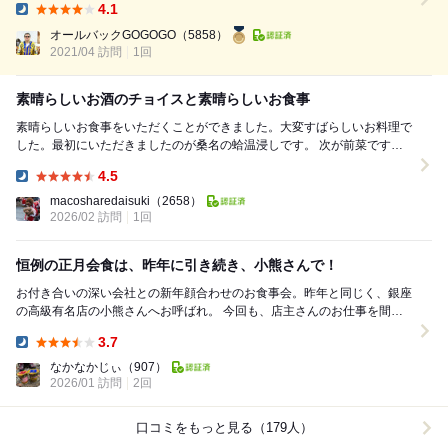
4.1
す、 内装は、個室が三部屋、 そして奥には横一列のカウンター席があり
Dinner:
ます。 この日は諸々打合せもあり個室で、、 こちらのお店は初訪問でし
オールバックGOGOGO
（5858）
た、 ...
2021/04 訪問
1回
素晴らしいお酒のチョイスと素晴らしいお食事
素晴らしいお食事をいただくことができました。大変すばらしいお料理で
した。最初にいただきましたのが桑名の蛤温浸しです。 次が前菜ですが
福豆五目煮、公魚磯辺揚げ、のれそれ花山葵、新筍...
4.5
Dinner:
macosharedaisuki
（2658）
2026/02 訪問
1回
恒例の正月会食は、昨年に引き続き、小熊さんで！
お付き合いの深い会社との新年顔合わせのお食事会。昨年と同じく、銀座
の高級有名店の小熊さんへお呼ばれ。 今回も、店主さんのお仕事を間近
で拝見できるカウンターへ通していただいた。...
3.7
Dinner:
なかなかじぃ
（907）
2026/01 訪問
2回
口コミをもっと見る（179人）