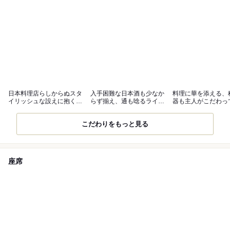
日本料理店らしからぬスタ
入手困難な日本酒も少なか
料理に華を添える、
イリッシュな設えに抱く高
らず揃え、通も唸るライン
器も主人がこだわっ
揚感
アップに
した逸品
こだわりをもっと見る
座席