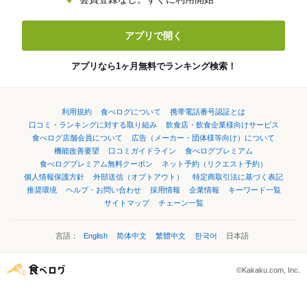
アプリで開く
アプリなら1ヶ月無料でランキング検索！
利用規約
食べログについて
携帯電話番号認証とは
口コミ・ランキングに対する取り組み
飲食店・飲食企業様向けサービス
食べログ店舗会員について
広告（メーカー・団体様等向け）について
機能改善要望
口コミガイドライン
食べログプレミアム
食べログプレミアム無料クーポン
ネット予約（リクエスト予約）
個人情報保護方針
外部送信（オプトアウト）
特定商取引法に基づく表記
推奨環境
ヘルプ・お問い合わせ
採用情報
企業情報
キーワード一覧
サイトマップ
チェーン一覧
言語：
English
简体中文
繁體中文
한국어
日本語
©Kakaku.com, Inc.