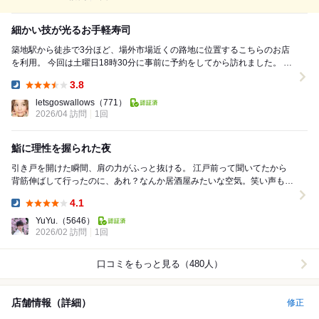
細かい技が光るお手軽寿司
築地駅から徒歩で3分ほど、場外市場近くの路地に位置するこちらのお店
を利用。 今回は土曜日18時30分に事前に予約をしてから訪れました。 こ
の時点で店内はそこまで広くない...
3.8
Dinner:
letsgoswallows
（771）
2026/04 訪問
1回
鮨に理性を握られた夜
引き戸を開けた瞬間、肩の力がふっと抜ける。 江戸前って聞いてたから
背筋伸ばして行ったのに、あれ？なんか居酒屋みたいな空気。笑い声もあ
るし、日本酒の瓶がずらっと並んでて、ちょっと安...
4.1
Dinner:
YuYu.
（5646）
2026/02 訪問
1回
口コミをもっと見る（480人）
店舗情報（詳細）
修正