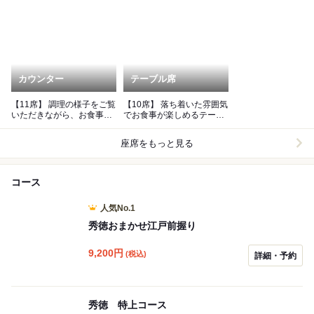
カウンター
テーブル席
【11席】 調理の様子をご覧
【10席】 落ち着いた雰囲気
いただきながら、お食事を
でお食事が楽しめるテーブ
お楽しみいただけます。
ル席。接待、記念日に。
座席をもっと見る
コース
人気No.1
秀徳おまかせ江戸前握り
9,200
円
(税込)
詳細・予約
秀徳 特上コース