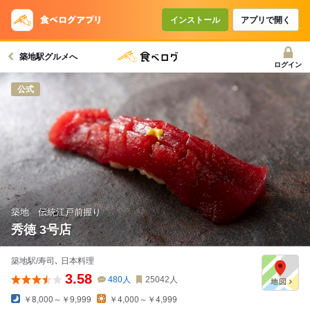
インストール
アプリで開く
築地駅グルメへ
ログイン
公式
築地 伝統江戸前握り
秀徳 3号店
築地駅/寿司､ 日本料理
3.58
480
人
25042
人
￥8,000～￥9,999
￥4,000～￥4,999