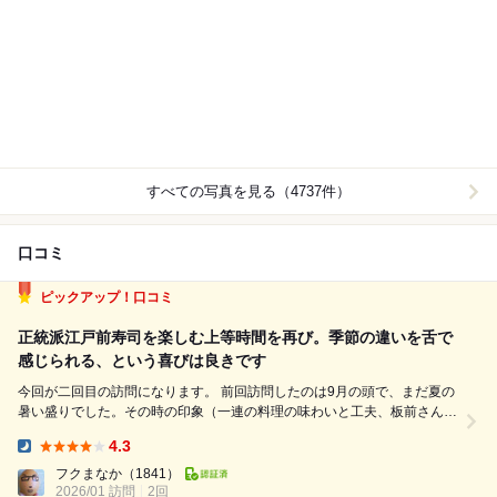
すべての写真を見る（4737件）
口コミ
ピックアップ！口コミ
正統派江戸前寿司を楽しむ上等時間を再び。季節の違いを舌で
感じられる、という喜びは良きです
今回が二回目の訪問になります。 前回訪問したのは9月の頭で、まだ夏の
暑い盛りでした。その時の印象（一連の料理の味わいと工夫、板前さんと
の会話、雰囲気、さらにリーズナブルなお値段）が良く、再訪の機会をう
4.3
かがっていました。 個人的に仕事で一山を超えたので、一人祝杯という
Dinner:
ことで、予約して訪問し...
フクまなか
（1841）
2026/01 訪問
2回