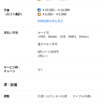
￥10,000～￥14,999
予算
（口コミ集計）
￥5,000～￥5,999
利用金額分布を見る
支払い方法
カード可
（VISA、Master、JCB、AMEX、Diners）
電子マネー不可
QRコード決済可
（d払い）
サービス料・
なし
チャージ
席・設備
席数
21席（カウンター11席 テーブル10席）