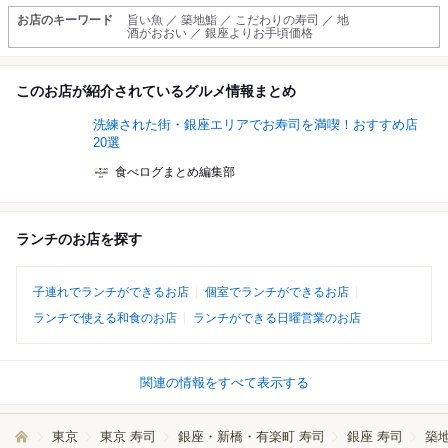
お店のキーワード
旨い魚 ／ 築地鮨 ／ こだわりの寿司 ／ 地
酒がおおい ／ 銀座よりお手頃価格
このお店が紹介されているグルメ情報まとめ
洗練された街・銀座エリアでお寿司を満喫！おすすめ店
20選
食べログまとめ編集部
ランチのお店を探す
子連れでランチができるお店
個室でランチができるお店
ランチで使える和食のお店
ランチができる日曜営業のお店
関連の情報をすべて表示する
東京
東京 寿司
銀座・新橋・有楽町 寿司
銀座 寿司
築地