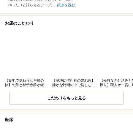
ゆったりと語らえるテーブル
...
続きを読む
お店のこだわり
【築地で味わう江戸前の
【築地に佇む和の隠れ家】
【妥協なき仕込みと
粋】旬魚と秘伝赤酢が織り
静かな時間の中で愉しむ本
握り】職人が一貫に
なす珠玉の一貫
格江戸前鮨
江戸前の真髄
こだわりをもっと見る
座席