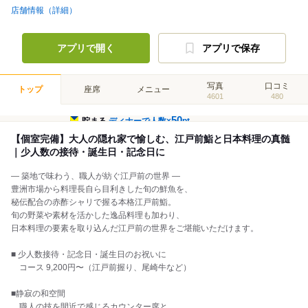
店舗情報（詳細）
アプリで開く
アプリで保存
写真
口コミ
トップ
座席
メニュー
4601
480
50
貯まる
ディナーで人数×
pt
【個室完備】大人の隠れ家で愉しむ、江戸前鮨と日本料理の真髄
｜少人数の接待・誕生日・記念日に
― 築地で味わう、職人が紡ぐ江戸前の世界 ―
豊洲市場から料理長自ら目利きした旬の鮮魚を、
秘伝配合の赤酢シャリで握る本格江戸前鮨。
旬の野菜や素材を活かした逸品料理も加わり、
日本料理の要素を取り込んだ江戸前の世界をご堪能いただけます。
■ 少人数接待・記念日・誕生日のお祝いに
コース 9,200円〜（江戸前握り、尾崎牛など）
■静寂の和空間
職人の技を間近で感じるカウンター席と