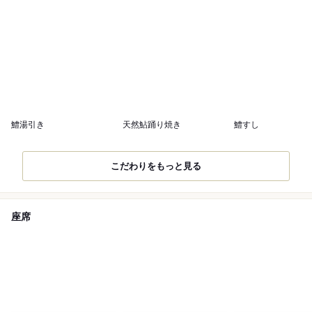
鱧湯引き
天然鮎踊り焼き
鱧すし
こだわりをもっと見る
座席