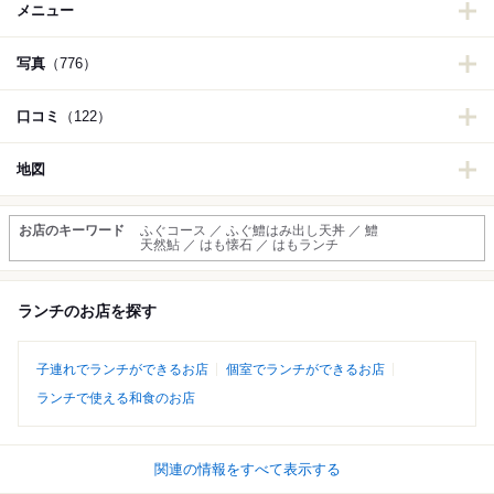
メニュー
写真
（776）
口コミ
（122）
地図
お店のキーワード
ふぐコース ／ ふぐ鱧はみ出し天丼 ／ 鱧
天然鮎 ／ はも懐石 ／ はもランチ
ランチのお店を探す
子連れでランチができるお店
個室でランチができるお店
ランチで使える和食のお店
関連の情報をすべて表示する