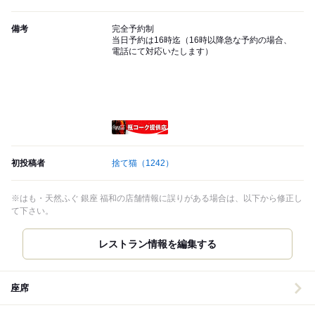
備考
完全予約制
当日予約は16時迄（16時以降急な予約の場合、
電話にて対応いたします）
瓶コーク提供店
初投稿者
捨て猫
（1242）
※はも・天然ふぐ 銀座 福和の店舗情報に誤りがある場合は、以下から修正し
て下さい。
レストラン情報を編集する
座席