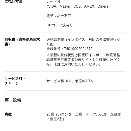
支払い方法
カード可
（VISA、Master、JCB、AMEX、Diners）
電子マネー不可
QRコード決済可
領収書（適格簡易請求
適格請求書（インボイス）対応の領収書発行が
書）
可能
登録番号：T4010002024372
※最新の登録状況は国税庁インボイス制度適格
請求書発行事業者公表サイトをご確認いただく
か、店舗にお問い合わせください。
サービス料・
サービス料10％、個室料10%
チャージ
席・設備
席数
20席（カウンター二席 テーブル八席 座敷席
／個室2室）