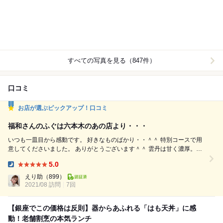
すべての写真を見る（847件）
口コミ
お店が選ぶピックアップ！口コミ
福和さんのふぐは六本木のあの店より・・・
いつも一皿目から感動です。 好きなものばかり・・＾＾ 特別コースで用
意してくださいました。 ありがとうございます＾＾ 雲丹は甘く濃厚。贅
沢盛り♥ 松茸は北海道産、香りがいい～♪ ご馳走様でした＾＾ 煮鮑はとっ
5.0
てもふっくら＾＾ 季節の鱧を鍋で＾＾ いつも素晴らしいお料理に感動で
Dinner:
す！！ ご馳走様でした＾＾ というか福和さん以上のお店ありません。 福
えり助
（899）
和さんのふぐを食べずにしてふぐ...
2021/08 訪問
7回
【銀座でこの価格は反則】器からあふれる「はも天丼」に感
動！老舗割烹の本気ランチ