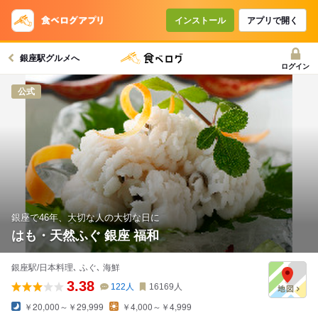
インストール
アプリで開く
銀座駅グルメへ
ログイン
公式
銀座で46年、大切な人の大切な日に
はも・天然ふぐ 銀座 福和
銀座駅/日本料理､ ふぐ､ 海鮮
3.38
122
人
16169
人
￥20,000～￥29,999
￥4,000～￥4,999