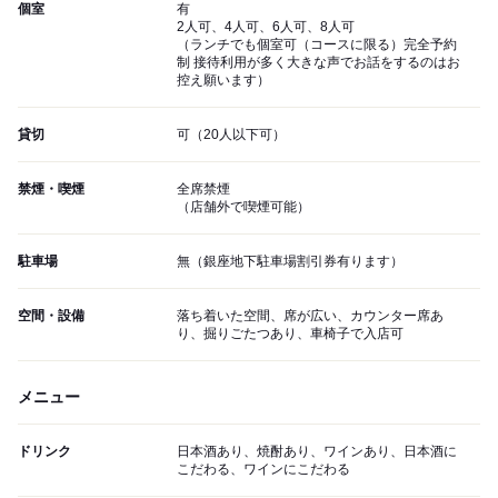
個室
有
2人可、4人可、6人可、8人可
（ランチでも個室可（コースに限る）完全予約
制 接待利用が多く大きな声でお話をするのはお
控え願います）
貸切
可（20人以下可）
禁煙・喫煙
全席禁煙
（店舗外で喫煙可能）
駐車場
無（銀座地下駐車場割引券有ります）
空間・設備
落ち着いた空間、席が広い、カウンター席あ
り、掘りごたつあり、車椅子で入店可
メニュー
ドリンク
日本酒あり、焼酎あり、ワインあり、日本酒に
こだわる、ワインにこだわる