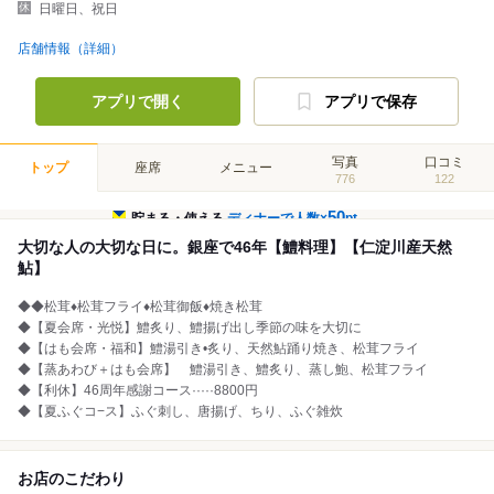
日曜日、祝日
店舗情報（詳細）
アプリで開く
アプリで保存
写真
口コミ
トップ
座席
メニュー
776
122
50
貯まる・使える
ディナーで人数×
pt
大切な人の大切な日に。銀座で46年【鱧料理】【仁淀川産天然
鮎】
◆◆松茸♦松茸フライ♦松茸御飯♦焼き松茸
◆【夏会席・光悦】鱧炙り、鱧揚げ出し季節の味を大切に
◆【はも会席・福和】鱧湯引き•炙り、天然鮎踊り焼き、松茸フライ
◆【蒸あわび＋はも会席】 鱧湯引き、鱧炙り、蒸し鮑、松茸フライ
◆【利休】46周年感謝コース·····8800円
◆【夏ふぐコ−ス】ふぐ刺し、唐揚げ、ちり、ふぐ雑炊
お店のこだわり