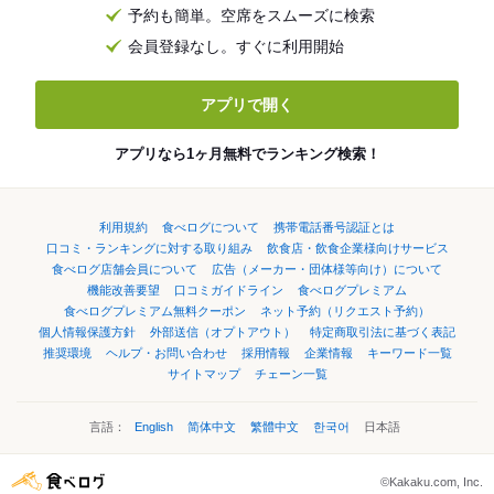
予約も簡単。空席をスムーズに検索
会員登録なし。すぐに利用開始
アプリで開く
アプリなら1ヶ月無料でランキング検索！
利用規約
食べログについて
携帯電話番号認証とは
口コミ・ランキングに対する取り組み
飲食店・飲食企業様向けサービス
食べログ店舗会員について
広告（メーカー・団体様等向け）について
機能改善要望
口コミガイドライン
食べログプレミアム
食べログプレミアム無料クーポン
ネット予約（リクエスト予約）
個人情報保護方針
外部送信（オプトアウト）
特定商取引法に基づく表記
推奨環境
ヘルプ・お問い合わせ
採用情報
企業情報
キーワード一覧
サイトマップ
チェーン一覧
言語：
English
简体中文
繁體中文
한국어
日本語
©Kakaku.com, Inc.