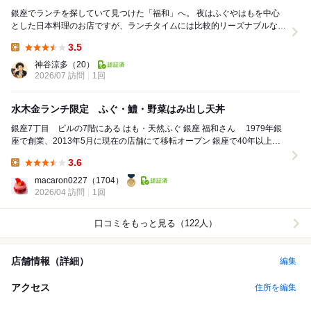
銀座でランチを探していて見つけた「福和」へ。 夜はふぐやはもを中心
とした日本料理のお店ですが、ランチタイムには比較的リーズナブルな価
格で本格的な和食が楽しめます。 今回...
3.5
Lunch:
神谷涼多
（20）
2026/07 訪問
1回
水木金ランチ限定 ふぐ・鱧・野菜はみ出し天丼
銀座7丁目 ビルの7階にある はも・天然ふぐ 銀座 福和さん 1979年銀
座で創業、2013年5月に現在の店舗にて移転オープン 銀座で40年以上続
く天然とらふぐ、鱧、松...
3.6
Lunch:
macaron0227
（1704）
2026/04 訪問
1回
口コミをもっと見る（122人）
店舗情報（詳細）
編集
アクセス
住所を編集