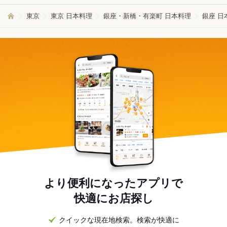
東京
東京 日本料理
銀座・新橋・有楽町 日本料理
銀座 日
より便利になったアプリで
快適にお店探し
クイックな現在地検索。検索が快適に