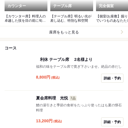
カウンター
テーブル席
完全個室
【カウンター席】料理人の
【テーブル席】明るい光が
【個室/お座敷】掘
卓越した技を目の前に旬の
差し込む、特別な和空間
でいつものあなたた
食材を使った逸品を。
食事を。
座席をもっと見る
コース
利休 テーブル席 2名様より
福和の味をテーブル席で寛ぎ下さいませ。絶品の赤だし
8,800
円
(税込)
詳細・予約
夏会席料理 光悦
7品
鱧の湯引きと季節の食材をたっぷり使ったはも夏の懐石
料理
13,200
円
(税込)
詳細・予約