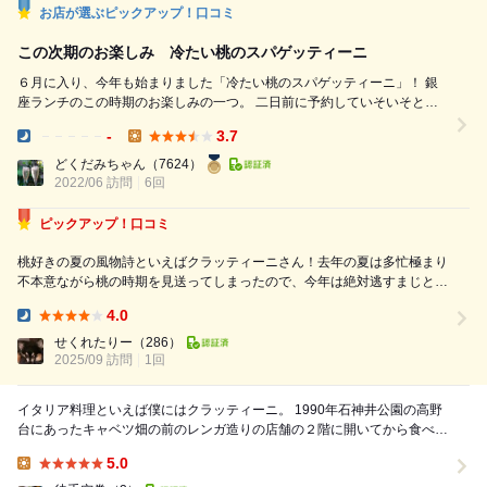
お店が選ぶピックアップ！口コミ
この次期のお楽しみ 冷たい桃のスパゲッティーニ
６月に入り、今年も始まりました「冷たい桃のスパゲッティーニ」！ 銀
座ランチのこの時期のお楽しみの一つ。 二日前に予約していそいそと。
今回はＡコース2200円にプラス550円で桃のスパゲッティーニに変更！
-
3.7
いただいたもの ・野菜のズペッタ 人参と新玉ねぎとジャガイモの一口
Dinner:
Lunch:
スープ ・地味野菜のインサラータ ・桃のスパゲッティーニ ・苺のパンナ
どくだみちゃん
（7624）
コッタ ・ダージリン ...
2022/06 訪問
6回
ピックアップ！口コミ
桃好きの夏の風物詩といえばクラッティーニさん！去年の夏は多忙極まり
不本意ながら桃の時期を見送ってしまったので、今年は絶対逃すまじと鼻
息荒く予約を入れた。 夏の名物「冷たい桃のスパゲッティーニ」は不動
4.0
の人気ゆえ、予約もすぐに埋まってしまう。予定をすり合わせてようやく
Dinner:
伺うことが出来たのは9月第1週...
せくれたりー
（286）
2025/09 訪問
1回
イタリア料理といえば僕にはクラッティーニ。 1990年石神井公園の高野
台にあったキャベツ畑の前のレンガ造りの店舗の２階に開いてから食べた
くなったら通っています。 独身で一人での...
5.0
Lunch: