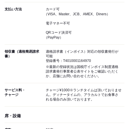
支払い方法
カード可
（VISA、Master、JCB、AMEX、Diners）
電子マネー不可
QRコード決済可
（PayPay）
領収書（適格簡易請求
適格請求書（インボイス）対応の領収書発行が
書）
可能
登録番号：T4010001164970
※最新の登録状況は国税庁インボイス制度適格
請求書発行事業者公表サイトをご確認いただく
か、店舗にお問い合わせください。
サービス料・
チャージ¥1000※ランチタイムは頂いておりませ
チャージ
ん。ディナータイムの、アラカルトでお食事さ
れる場合のみ頂いております。
席・設備