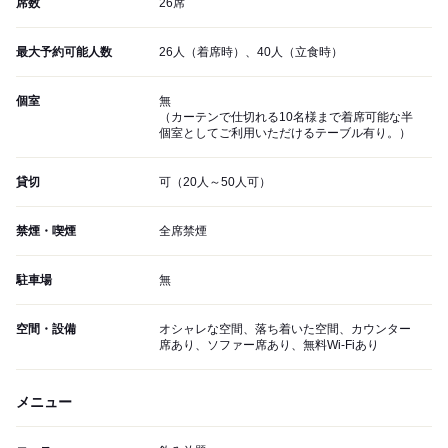
席数
26席
最大予約可能人数
26人（着席時）、40人（立食時）
個室
無
（カーテンで仕切れる10名様まで着席可能な半
個室としてご利用いただけるテーブル有り。）
貸切
可（20人～50人可）
禁煙・喫煙
全席禁煙
駐車場
無
空間・設備
オシャレな空間、落ち着いた空間、カウンター
席あり、ソファー席あり、無料Wi-Fiあり
メニュー