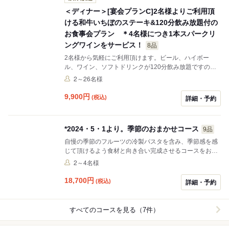
＜ディナー＞[宴会プランC]2名様よりご利用頂
ける和牛いちぼのステーキ&120分飲み放題付の
お食事会プラン ＊4名様につき1本スパークリ
ングワインをサービス！
8品
2名様から気軽にご利用頂けます。ビール、ハイボー
ル、ワイン、ソフトドリンクが120分飲み放題ですので
お食事と共にゆっくりとお楽しみくださいませ。
2～26名様
9,900
円
(税込)
詳細・予約
*2024・5・1より。季節のおまかせコース
9品
自慢の季節のフルーツの冷製パスタを含み、季節感を感
じて頂けるよう食材と向き合い完成させるコースをお愉
しみ下さい。
2～4名様
18,700
円
(税込)
詳細・予約
すべてのコースを見る（7件）