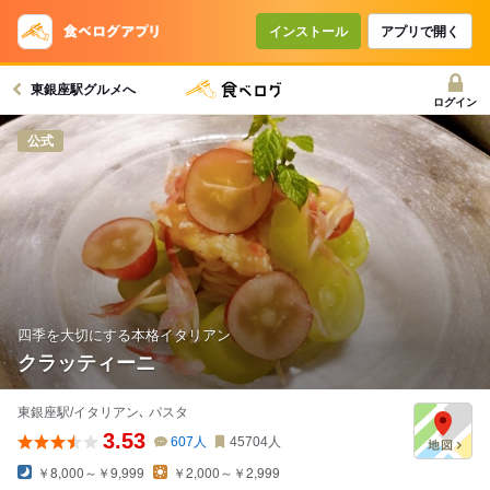
インストール
アプリで開く
東銀座駅グルメへ
ログイン
公式
四季を大切にする本格イタリアン
クラッティーニ
東銀座駅/イタリアン､ パスタ
3.53
607
人
45704
人
￥8,000～￥9,999
￥2,000～￥2,999