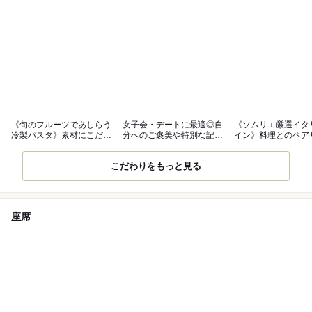
《旬のフルーツであしらう
女子会・デートに最適◎自
《ソムリエ厳選イタ
冷製パスタ》素材にこだわ
分へのご褒美や特別な記念
イン》料理とのペア
る贅沢な一皿
日にぜひ
が最高です
こだわりをもっと見る
座席