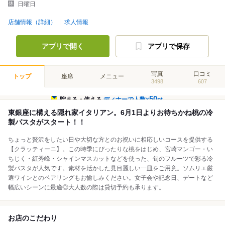
日曜日
店舗情報（詳細）
求人情報
アプリで開く
アプリで保存
写真
口コミ
トップ
座席
メニュー
3498
607
50
貯まる・使える
ディナーで人数×
pt
東銀座に構える隠れ家イタリアン。6月1日よりお待ちかね桃の冷
製パスタがスタート！！
ちょっと贅沢をしたい日や大切な方とのお祝いに相応しいコースを提供する
【クラッティーニ】。この時季にぴったりな桃をはじめ、宮崎マンゴー・い
ちじく・紅秀峰・シャインマスカットなどを使った、旬のフルーツで彩る冷
製パスタが人気です。素材を活かした見目麗しい一皿をご用意。ソムリエ厳
選ワインとのペアリングもお愉しみください。女子会や記念日、デートなど
幅広いシーンに最適◎大人数の際は貸切予約も承ります。
お店のこだわり