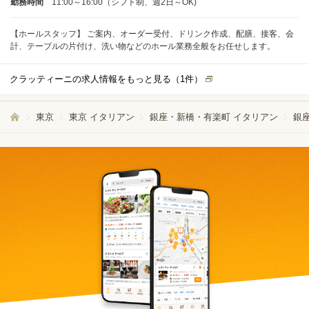
勤務時間
11:00～16:00（シフト制、週2日～OK)
【ホールスタッフ】 ご案内、オーダー受付、ドリンク作成、配膳、接客、会
計、テーブルの片付け、洗い物などのホール業務全般をお任せします。
クラッティーニの求人情報をもっと見る（
1
件）
東京
東京 イタリアン
銀座・新橋・有楽町 イタリアン
銀