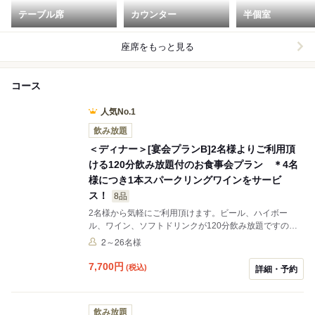
テーブル席
カウンター
半個室
座席をもっと見る
コース
人気No.1
飲み放題
＜ディナー＞[宴会プランB]2名様よりご利用頂
ける120分飲み放題付のお食事会プラン ＊4名
様につき1本スパークリングワインをサービ
ス！
8品
2名様から気軽にご利用頂けます。ビール、ハイボー
ル、ワイン、ソフトドリンクが120分飲み放題ですので
お食事と共にゆっくりとお楽しみくださいませ。
2～26名様
7,700
円
(税込)
詳細・予約
飲み放題