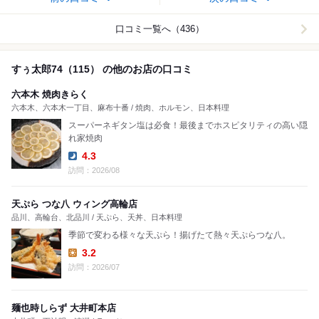
口コミ一覧へ（436）
すぅ太郎74（115） の他のお店の口コミ
六本木 焼肉きらく
六本木、六本木一丁目、麻布十番 / 焼肉、ホルモン、日本料理
スーパーネギタン塩は必食！最後までホスピタリティの高い隠
れ家焼肉
4.3
Dinner:
訪問：2026/08
天ぷら つな八 ウィング高輪店
品川、高輪台、北品川 / 天ぷら、天丼、日本料理
季節で変わる様々な天ぷら！揚げたて熱々天ぷらつな八。
3.2
Lunch:
訪問：2026/07
麺也時しらず 大井町本店