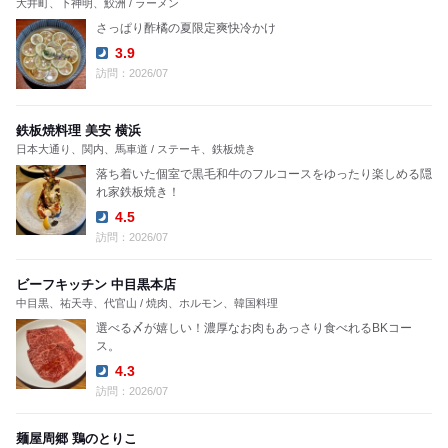
大井町、下神明、鮫洲 / ラーメン
さっぱり酢橘の夏限定爽快冷かけ
3.9
Dinner:
訪問：2026/07
鉄板焼料理 美安 横浜
日本大通り、関内、馬車道 / ステーキ、鉄板焼き
落ち着いた個室で黒毛和牛のフルコースをゆったり楽しめる隠
れ家鉄板焼き！
4.5
Dinner:
訪問：2026/07
ビーフキッチン 中目黒本店
中目黒、祐天寺、代官山 / 焼肉、ホルモン、韓国料理
選べる〆が嬉しい！濃厚なお肉もあっさり食べれるBKコー
ス。
4.3
Dinner:
訪問：2026/07
麺屋周郷 鶏のとりこ