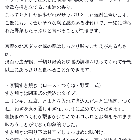
食欲を掻き立てるごま油の香り。
こってりとした油淋だれがサッパリとした焼酎に合います。
ご飯にもよく合いそうな満足感のある味付けで、一緒に盛ら
れた野菜もたっぷりと食べることができます。
京鴨の北京ダック風の鴨はしっかり噛みごたえがあるもも
肉。
淡白な皮が鴨、千切り野菜と味噌の調和を取ってくれて予想
以上にあっさりと食べることができます。
・京鴨すき焼き（ロース・つくね・野菜一式）
すき焼きは関東式の煮込むタイプ。
エリンギ、豆腐、とまとを入れて煮込んだあとに鴨肉、つく
ね、ねぎを火を通しすぎないように温めていただきます。
粗挽きのつくねが繋ぎが少なめでホロホロとお肉をそのまま
味わうことができて印象的でした。
すき焼きの割り下は甘辛でしょっぱめの味付け。
その味に負けない鴨ロースはやわらかく、友人は鴨すき焼き