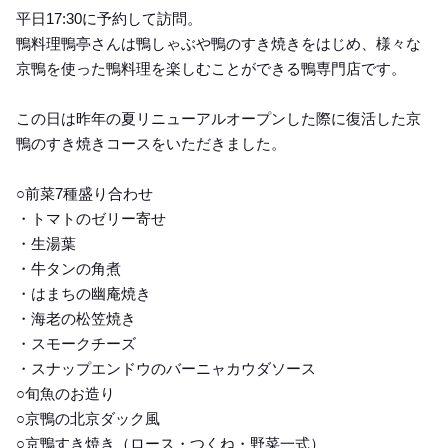
平日17:30に予約して訪問。
鴨料理鴨亭さんは鴨しゃぶや鴨のすき焼きをはじめ、様々な
京鴨を使った鴨料理を楽しむことができる鴨専門店です。
この日は昨年の夏リニューアルオープンした際に復活した京
鴨のすき焼きコースをいただきました。
○前菜7種盛り合わせ
・トマトのゼリー寄せ
・生湯葉
・牛タンの角煮
・はまちの幽庵焼き
・海老の松笠焼き
・スモークチーズ
・スナップエンドウのバーニャカウダソース
○旬魚のお造り
○京鴨の北京ダック風
○京鴨すき焼き（ロース・つくね・野菜一式）