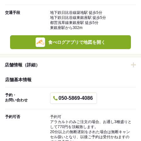
交通手段
地下鉄日比谷線築地駅 徒歩5分
地下鉄日比谷線東銀座駅 徒歩5分
都営浅草線東銀座駅 徒歩5分
東銀座駅から302m
食べログアプリで地図を開く
店舗情報（詳細）
店舗基本情報
予約・
050-5869-4086
お問い合わせ
予約可否
予約可
アラカルトのみご注文の場合、お通し3種盛りと
して770円を頂戴致します。
20分以上の無断遅刻をされた場合は無断キャン
セル扱いとなり、以後ご予約は受付かねますの