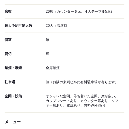
席数
26席（カウンター６席、４人テーブル5卓）
最大予約可能人数
20人（着席時）
個室
無
貸切
可
禁煙・喫煙
全席禁煙
駐車場
無（お隣の東劇ビルに有料駐車場が有ります）
空間・設備
オシャレな空間、落ち着いた空間、席が広い、
カップルシートあり、カウンター席あり、ソフ
ァー席あり、電源あり、無料Wi-Fiあり
メニュー