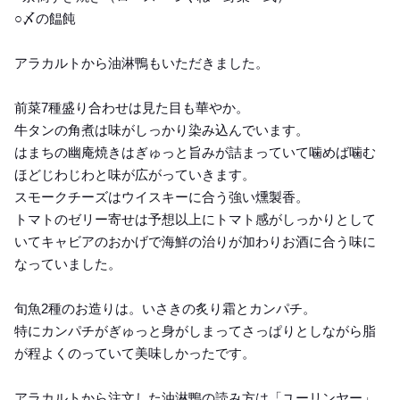
○〆の饂飩
アラカルトから油淋鴨もいただきました。
前菜7種盛り合わせは見た目も華やか。
牛タンの角煮は味がしっかり染み込んでいます。
はまちの幽庵焼きはぎゅっと旨みが詰まっていて噛めば噛む
ほどじわじわと味が広がっていきます。
スモークチーズはウイスキーに合う強い燻製香。
トマトのゼリー寄せは予想以上にトマト感がしっかりとして
いてキャビアのおかげで海鮮の治りが加わりお酒に合う味に
なっていました。
旬魚2種のお造りは。いさきの炙り霜とカンパチ。
特にカンパチがぎゅっと身がしまってさっぱりとしながら脂
が程よくのっていて美味しかったです。
アラカルトから注文した油淋鴨の読み方は「ユーリンヤー」