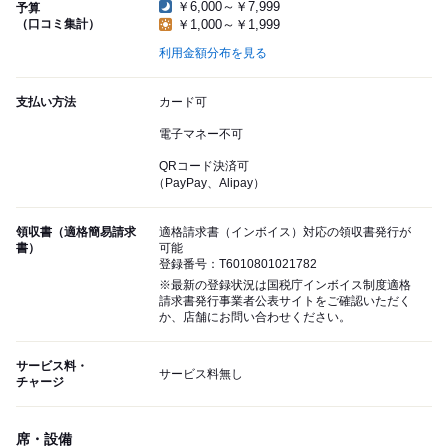
￥6,000～￥7,999
予算
（口コミ集計）
￥1,000～￥1,999
利用金額分布を見る
支払い方法
カード可
電子マネー不可
QRコード決済可
（PayPay、Alipay）
領収書（適格簡易請求
適格請求書（インボイス）対応の領収書発行が
書）
可能
登録番号：T6010801021782
※最新の登録状況は国税庁インボイス制度適格
請求書発行事業者公表サイトをご確認いただく
か、店舗にお問い合わせください。
サービス料・
サービス料無し
チャージ
席・設備