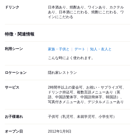
ドリンク
日本酒あり、焼酎あり、ワインあり、カクテル
あり、日本酒にこだわる、焼酎にこだわる、ワ
インにこだわる
特徴・関連情報
利用シーン
家族・子供と
デート
知人・友人と
こんな時によく使われます。
ロケーション
隠れ家レストラン
サービス
2時間半以上の宴会可、お祝い・サプライズ可、
ドリンク持込可、複数言語メニューあり（英
語、中国語繁体字、中国語簡体字、韓国語）、
写真付きメニューあり、デジタルメニューあり
お子様連れ
子供可（乳児可、未就学児可、小学生可）
オープン日
2012年1月9日