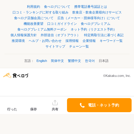
利用規約
食べログについて
携帯電話番号認証とは
口コミ・ランキングに対する取り組み
飲食店・飲食企業様向けサービス
食べログ店舗会員について
広告（メーカー・団体様等向け）について
機能改善要望
口コミガイドライン
食べログプレミアム
食べログプレミアム無料クーポン
ネット予約（リクエスト予約）
個人情報保護方針
外部送信（オプトアウト）
特定商取引法に基づく表記
推奨環境
ヘルプ・お問い合わせ
採用情報
企業情報
キーワード一覧
サイトマップ
チェーン一覧
言語：
English
简体中文
繁體中文
한국어
日本語
©Kakaku.com, Inc.
電話・ネット予約
行った
保存
共有