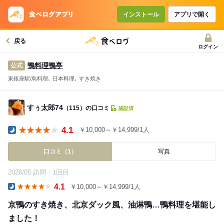
インストール
アプリで開く
戻る
ログイン
鴨料理鴨亭
公式
東銀座駅/鳥料理､ 日本料理､ すき焼き
すぅ太郎74
（115）の口コミ
認証済
4.1
￥10,000～￥14,999/1人
Dinner
口コミ（1）
写真
2026/05 訪問
1回目
4.1
￥10,000～￥14,999/1人
Dinner
京鴨のすき焼き、北京ダック風、油淋鴨…鴨料理を堪能し
ました！