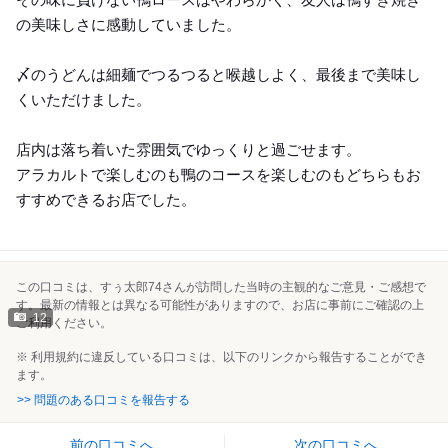
の美味しさに感動していました。
〆のうどんは細麺でつるつると喉越しよく、最後まで美味し
くいただけました。
店内は落ち着いた雰囲気でゆっくりと過ごせます。
アラカルトで楽しむのも鴨のコースを楽しむのもどちらもお
すすめできるお店でした。
この口コミは、すぅ太郎74さんが訪問した当時の主観的なご意見・ご感想で
す。最新の情報とは異なる可能性がありますので、お店に事前にご確認の上
12
ご利用ください。
※ 利用規約に違反している口コミは、以下のリンクから報告することができ
ます。
>> 問題のある口コミを報告する
前の口コミへ
次の口コミへ