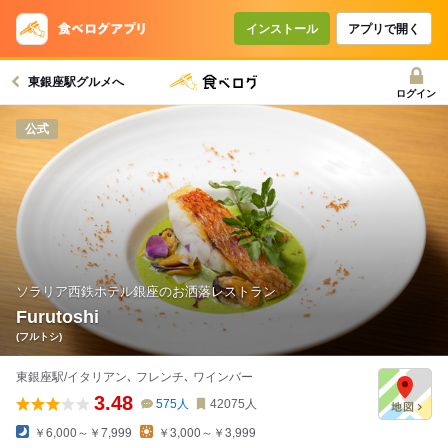
コースで使えるクーポン
戻る
インストール
アプリで開く
東銀座駅グルメへ
クーポンを利用せず予約する
ログイン
公式
ソラリア西鉄ホテル銀座のお洒落レストラン
Furutoshi
(フルトシ)
東銀座駅/イタリアン､ フレンチ､ ワインバー
3.48
575
人
42075
人
￥6,000～￥7,999
￥3,000～￥3,999