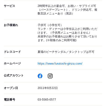
サービス
2時間半以上の宴会可、お祝い・サプライズ可
（バースデープレート）、ドリンク持込可、複
数言語メニューあり（英語）
お子様連れ
子供可（小学生可）
ランチ・ディナーは小学生以上がご利用いただ
けます。（子供用メニューはありません）
未就学のお子様連れはお断りさせて頂いており
ます。(※朝食のみご利用可能)
ドレスコード
夏場のビーチサンダル／タンクトップは不可
ホームページ
https://www.furutoshi-ginza.com/
公式アカウント
オープン日
2011年9月22日
電話番号
03-5565-0577