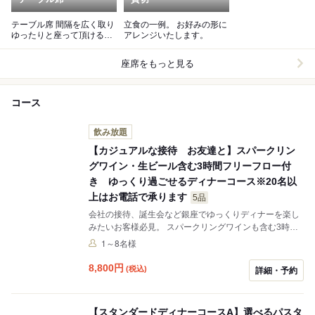
テーブル席 間隔を広く取り
立食の一例。 お好みの形に
ゆったりと座って頂けるス
アレンジいたします。
タイルになっております。
座席をもっと見る
コース
飲み放題
【カジュアルな接待 お友達と】スパークリン
グワイン・生ビール含む3時間フリーフロー付
き ゆっくり過ごせるディナーコース※20名以
上はお電話で承ります
5品
会社の接待、誕生会など銀座でゆっくりディナーを楽し
みたいお客様必見。 スパークリングワインも含む3時間
飲み放題付きで、予算を気にせずお食事が楽しめるディ
1～8名様
ナーコース スパークリングワインの乾杯と共に、定番か
らオリジナルまで多彩な前菜の盛り合わせで始まるお食
8,800
円
(税込)
詳細・予約
事。いろいろな味わいが楽しめるので、より会話が弾む
ことは間違いないでしょう。 シェフお任せパスタは当日
の楽しみにしつつ 、温前菜・肉料理・デザートまで含む
【スタンダードディナーコースA】選べるパスタ