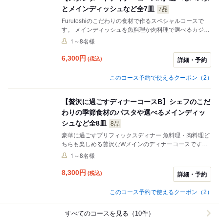
ボリューム満点のコースです。
とメインディッシュなど全7皿
7品
Furutoshiのこだわりの食材で作るスペシャルコースで
す。 メインディッシュを魚料理か肉料理で選べるカジュ
アルなコースです。 ボリュームは控えめに、でも様々な
1～8名様
メニューを楽しみたい方にお勧めです。
6,300
円
(税込)
詳細・予約
このコース予約で使えるクーポン（2）
【贅沢に過ごすディナーコースB】シェフのこだ
わりの季節食材のパスタや選べるメインディッ
シュなど全8皿
8品
豪華に過ごすプリフィックスディナー 魚料理・肉料理ど
ちらも楽しめる贅沢なWメインのディナーコースです。
大切な方との素敵なひと時を、ぜひ銀座Furutoshiのディ
1～8名様
ナーと共にお過ごしください。
8,300
円
(税込)
詳細・予約
このコース予約で使えるクーポン（2）
すべてのコースを見る（10件）