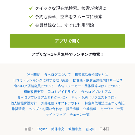
クイックな現在地検索。検索が快適に
予約も簡単。空席をスムーズに検索
会員登録なし。すぐに利用開始
アプリで開く
アプリなら1ヶ月無料でランキング検索！
利用規約
食べログについて
携帯電話番号認証とは
口コミ・ランキングに対する取り組み
飲食店・飲食企業様向けサービス
食べログ店舗会員について
広告（メーカー・団体様等向け）について
機能改善要望
口コミガイドライン
食べログプレミアム
食べログプレミアム無料クーポン
ネット予約（リクエスト予約）
個人情報保護方針
外部送信（オプトアウト）
特定商取引法に基づく表記
推奨環境
ヘルプ・お問い合わせ
採用情報
企業情報
キーワード一覧
サイトマップ
チェーン一覧
言語：
English
简体中文
繁體中文
한국어
日本語