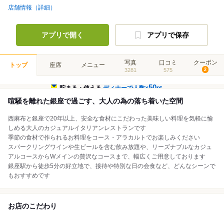
店舗情報（詳細）
アプリで開く
アプリで保存
写真
口コミ
クーポン
トップ
座席
メニュー
3281
575
2
50
貯まる・使える
ディナーで人数×
pt
喧騒を離れた銀座で過ごす、大人の為の落ち着いた空間
西麻布と銀座で20年以上、安全な食材にこだわった美味しい料理を気軽に愉
しめる大人のカジュアルイタリアンレストランです
季節の食材で作られるお料理をコース・アラカルトでお楽しみください
スパークリングワインや生ビールを含む飲み放題や、リーズナブルなカジュ
アルコースからWメインの贅沢なコースまで、幅広くご用意しております
銀座駅から徒歩5分の好立地で、接待や特別な日の会食など、どんなシーンで
もおすすめです
お店のこだわり