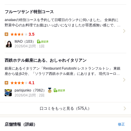
フルーツサンド特別コース
anataeの特別コースを予約して日曜日のランチに伺いました。 全体的に
野菜中心のお料理でお腹はいっぱいになりましたが罪悪感無い感じで、女
性客が多い事に納得。 私は他ではあまり...
3.5
Lunch:
MAO
（103）
2026/04 訪問
1回
西鉄ホテル銀座にある、おしゃれイタリアン
銀座にあるイタリアン「Restaurant Furutoshi レストランフルトシ」 東銀
座から徒歩2分、「ソラリア西鉄ホテル銀座」にあります。 現代ヨーロッ
パの雰囲気...
4.1
Lunch:
parisjunko
（7062）
2026/04 訪問
2回
口コミをもっと見る（575人）
店舗情報（詳細）
修正