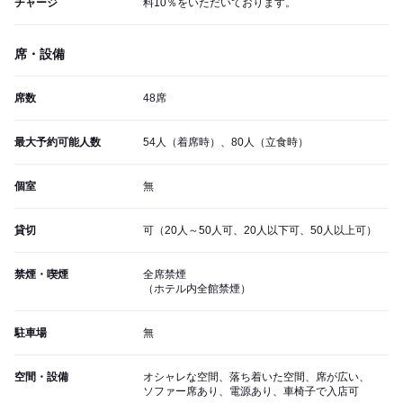
チャージ
料10％をいただいております。
席・設備
席数
48席
最大予約可能人数
54人（着席時）、80人（立食時）
個室
無
貸切
可（20人～50人可、20人以下可、50人以上可）
禁煙・喫煙
全席禁煙
（ホテル内全館禁煙）
駐車場
無
空間・設備
オシャレな空間、落ち着いた空間、席が広い、
ソファー席あり、電源あり、車椅子で入店可