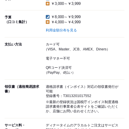
￥3,000～￥3,999
￥8,000～￥9,999
予算
（口コミ集計）
￥4,000～￥4,999
利用金額分布を見る
支払い方法
カード可
（VISA、Master、JCB、AMEX、Diners）
電子マネー不可
QRコード決済可
（PayPay、d払い）
領収書（適格簡易請求
適格請求書（インボイス）対応の領収書発行が
書）
可能
登録番号：T3013201017552
※最新の登録状況は国税庁インボイス制度適格
請求書発行事業者公表サイトをご確認いただく
か、店舗にお問い合わせください。
サービス料・
ディナータイムのアラカルトご注文はサービス