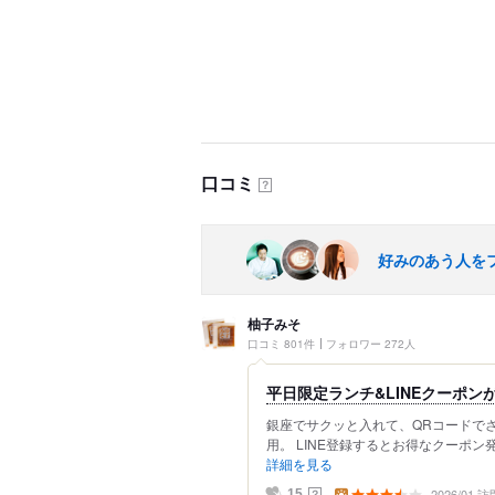
口コミ
？
好みのあう人を
柚子みそ
口コミ 801件
フォロワー 272人
平日限定ランチ&LINEクーポン
銀座でサクッと入れて、QRコードで
用。 LINE登録するとお得なクーポン
詳細を見る
2026/01 訪
？
15