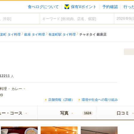
食べログについて
保有Vポイント
予約確認
行っ
楽町 タイ料理
銀座 タイ料理
有楽町駅 タイ料理
チャオタイ 銀座店
12211
人
料理
カレー
99
店舗情報（詳細）
環境や社会への取り組み
ュー・コース
写真
口コミ
1624