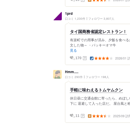
1prd
口コミ 1,230件
フォロワー 3,807人
タイ国商務省認定レストラン！
有楽町での用事が済み、夕飯を食べる
文した物～ ・パッキーオマ牛 ＠
見る
2026/01
？
170
Hmm.....
口コミ 290件
フォロワー 198人
手軽に味わえるトムヤムクン
休日昼に交通会館に寄ったら、めぼしい
下に 退避して入った店だ。 屋台風と称
2025/09 訪
？
11