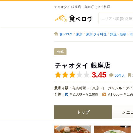
チャオタイ 銀座店 - 有楽町（タイ料理）
食べログ
食べログ
東京
東京 タイ料理
銀座・新橋・有
公式
チャオタイ 銀座店
3.45
554
人
最寄り駅：
有楽町駅
[
東京
]
ジャンル：
タイ
予算：
￥2,000～￥2,999
￥1,000～￥1,9
トップ
メニ