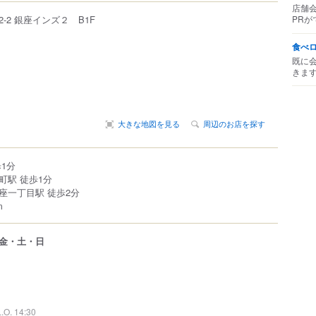
店舗
2-2
銀座インズ２ B1F
PRが
食べ
既に
きま
大きな地図を見る
周辺のお店を探す
1分
町駅 徒歩1分
座一丁目駅 徒歩2分
m
金・土・日
L.O. 14:30