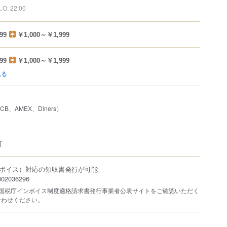
L.O. 22:00
99
￥1,000～￥1,999
99
￥1,000～￥1,999
見る
JCB、AMEX、Diners）
可
ボイス）対応の領収書発行が可能
2036296
は国税庁インボイス制度適格請求書発行事業者公表サイトをご確認いただく
合わせください。