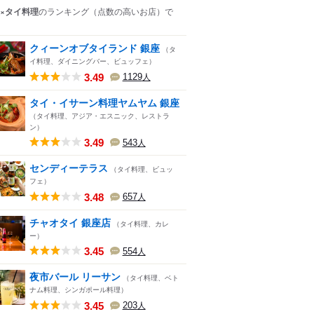
×タイ料理
のランキング
（点数の高いお店）
で
クィーンオブタイランド 銀座
（タ
イ料理、ダイニングバー、ビュッフェ）
3.49
1129
人
タイ・イサーン料理ヤムヤム 銀座
（タイ料理、アジア・エスニック、レストラ
ン）
3.49
543
人
センディーテラス
（タイ料理、ビュッ
フェ）
3.48
657
人
チャオタイ 銀座店
（タイ料理、カレ
ー）
3.45
554
人
夜市バール リーサン
（タイ料理、ベト
ナム料理、シンガポール料理）
3.45
203
人