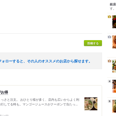
銀座
す。
1
2
投稿する
フォローすると、その人のオススメのお店から探せます。
3
4
がお得
さっさと注文。 おひとり様が多く、店内も広いからよく利
5
発行してる時も。マンゴージュースがクーポンで当たっ...
問
1回