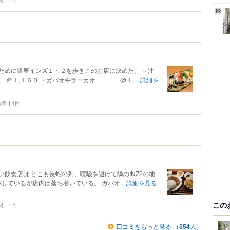
ために銀座インズ１・２を歩きこのお店に決めた。 ～注
１,１６０ ・ガパオ牛ラーカオ @１,...
詳細を
 訪問
1回
飲食店は どこも長蛇の列、喧騒を避けて隣のINZ2の地
しているが店内は落ち着いている。 ガパオ...
詳細を見る
この
問
1回
口コミ
をもっと見る （
554
人）