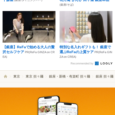
(銀座/そば)
【銀座】ReFaで始める大人の贅
特別な名入れギフトも！ 銀座で
沢セルフケア
選ぶReFaの上質ケア
PR(ReFa GINZA on CR
PR(ReFa GIN
EA)
ZA on CREA)
Recommended by
東京
東京 担々麺
銀座・新橋・有楽町 担々麺
銀座 担々麺