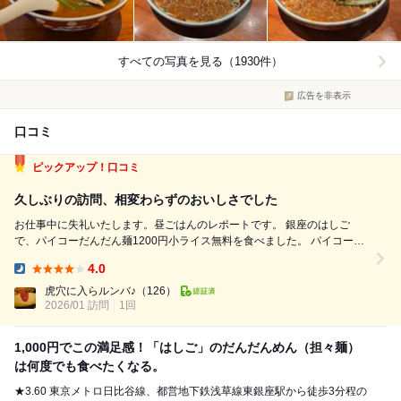
すべての写真を見る（1930件）
広告を非表示
口コミ
ピックアップ！口コミ
久しぶりの訪問、相変わらずのおいしさでした
お仕事中に失礼いたします。昼ごはんのレポートです。 銀座のはしご
で、パイコーだんだん麺1200円小ライス無料を食べました。 パイコー
（豚ばら肉のから揚げ）、茹でた野沢菜、ねぎがのっていました。 麺
4.0
は、細ストレート麺で、ほどよい歯ごたえがありました。スープは、ごま
Dinner:
みそがたっぷり入った辛い...
虎穴に入らルンバ♪
（126）
2026/01 訪問
1回
1,000円でこの満足感！「はしご」のだんだんめん（担々麺）
は何度でも食べたくなる。
★3.60 東京メトロ日比谷線、都営地下鉄浅草線東銀座駅から徒歩3分程の