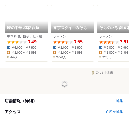
味の中華 羽衣 銀座本
東京スタイルみそらー
そらのいろ 銀座
店
めん ど・みそ 京橋本
中華料理、餃子、担々麺
ラーメン
ラーメン
店
3.49
3.55
3.61
￥6,000～￥7,999
￥1,000～￥1,999
￥2,000～￥2,999
Dinner:
Dinner:
Dinner:
￥1,000～￥1,999
￥1,000～￥1,999
￥1,000～￥1,999
Lunch:
Lunch:
Lunch:
497人
2220人
226人
広告を非表示
店舗情報（詳細）
編集
アクセス
住所を編集