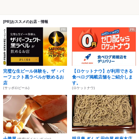
[PR]おススメのお店・情報
PR
PR
完璧な生ビール体験を。ザ・パ
【ロケットナウ】が利用できる
ーフェクト黒ラベルが飲めるお
食べログ掲載店舗をご紹介しま
店
す。
(サッポロビール)
(ロケットナウ)
十勝屋
明月庵 ぎんざ 田中屋 銀座本店
(銀座/ダイニングバー)