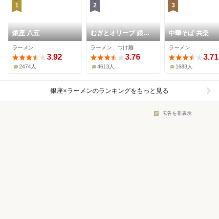
1
2
3
銀座 八五
むぎとオリーブ 銀座
中華そば 共楽
本店
ラーメン
ラーメン、つけ麺
ラーメン
3.92
3.76
3.71
2474人
4613人
1683人
銀座×ラーメン
のランキングをもっと見る
広告を非表示