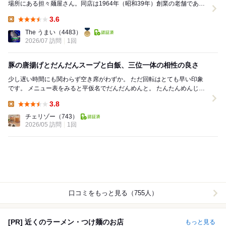
場所にある担々麺屋さん。同店は1964年（昭和39年）創業の老舗であ
る。 11時21分に入店。 ...
3.6
Lunch:
The うまい
（4483）
2026/07 訪問
1回
豚の唐揚げとだんだんスープと白飯、三位一体の相性の良さ
少し遅い時間にも関わらず空き席がわずか。 ただ回転はとても早い印象
です。 メニュー表をみると平仮名でだんだんめんと。 たんたんめんじゃ
ないんだと変なところで感心してしまい...
3.8
Lunch:
チェリゾー
（743）
2026/05 訪問
1回
口コミをもっと見る（755人）
[PR] 近くのラーメン・つけ麺のお店
もっと見る