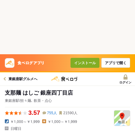
インストール
アプリで開く
東銀座駅グルメへ
ログイン
支那麺 はしご 銀座四丁目店
東銀座駅/担々麺､ 飲茶・点心
3.57
755
人
21590
人
￥1,000～￥1,999
￥1,000～￥1,999
日曜日