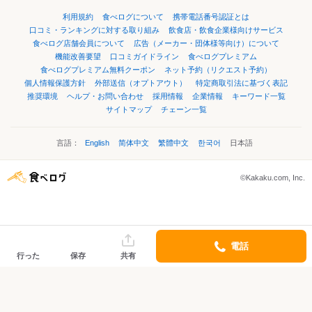
利用規約
食べログについて
携帯電話番号認証とは
口コミ・ランキングに対する取り組み
飲食店・飲食企業様向けサービス
食べログ店舗会員について
広告（メーカー・団体様等向け）について
機能改善要望
口コミガイドライン
食べログプレミアム
食べログプレミアム無料クーポン
ネット予約（リクエスト予約）
個人情報保護方針
外部送信（オプトアウト）
特定商取引法に基づく表記
推奨環境
ヘルプ・お問い合わせ
採用情報
企業情報
キーワード一覧
サイトマップ
チェーン一覧
言語：
English
简体中文
繁體中文
한국어
日本語
©Kakaku.com, Inc.
電話
行った
保存
共有