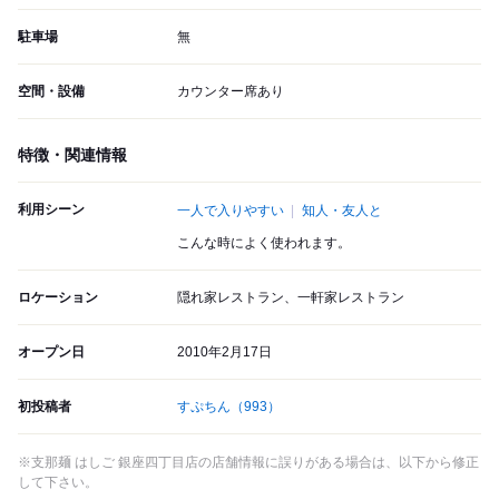
駐車場
無
空間・設備
カウンター席あり
特徴・関連情報
利用シーン
一人で入りやすい
知人・友人と
こんな時によく使われます。
ロケーション
隠れ家レストラン、一軒家レストラン
オープン日
2010年2月17日
初投稿者
すぷちん
（993）
※支那麺 はしご 銀座四丁目店の店舗情報に誤りがある場合は、以下から修正
して下さい。