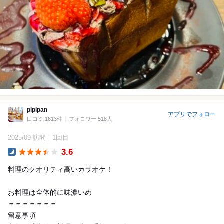
pipipan
アプリでフォロー
口コミ 1613件
フォロワー 518人
2025/09 訪問
1回目
3.6
Dinner
料理のクオリティ高いカラオケ！
お料理は全体的に味濃いめ
＝＝＝＝＝＝＝
留意事項