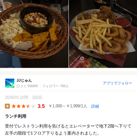
JJじゅん
アプリでフォロー
口コミ 5968件
フォロワー 788人
2026/01 訪問
1回目
3.5
￥1,000～￥1,999/1人
詳細
Lunch
ランチ利用
受付でレストラン利用を告げるとエレベーターで地下2階へ下りて
左手の階段で1フロア下りるよう案内されました。