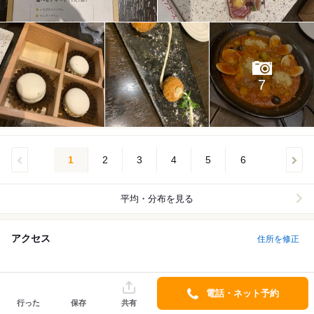
7
1
2
3
4
5
6
平均・分布を見る
アクセス
住所を修正
電話・ネット予約
行った
保存
共有