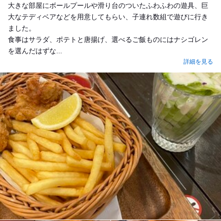
大きな部屋にボールプールや滑り台のついたふわふわの遊具、巨
大なテディベアなどを用意してもらい、子連れ数組で遊びに行き
ました。
食事はサラダ、ポテトと唐揚げ、選べるご飯ものにはナシゴレン
を選んだはずな...
詳細を見る