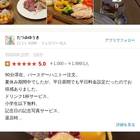
9
たつみゆうき
アプリでフォロー
口コミ 418件
フォロワー 42人
2026/08 訪問
1回目
5.0
￥1,000～￥1,999/1人
Lunch
90分滞在、バースデーハニトー注文。
夏休み期間中でしたが、平日昼間でも平日料金設定だったのでお
得感ありました。
ドリンク1杯サービス、
小学生以下無料、
記念日の記念写真サービス、
退店時...
詳細を見る