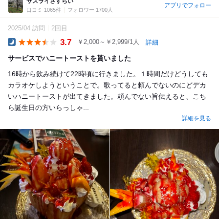
サスライさすらい
アプリでフォロー
口コミ 1065件
フォロワー 1700人
2025/04 訪問
2回目
3.7
￥2,000～￥2,999/1人
詳細
Dinner
サービスでハニートーストを貰いました
16時から飲み続けて22時頃に行きました。１時間だけどうしても
カラオケしようということで。歌ってると頼んでないのにどデカ
いハニートーストが出てきました。頼んでない旨伝えると、こち
ら誕生日の方いらっしゃ...
詳細を見る