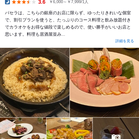
3.6
￥6,000～￥7,999/1人
Dinner
パセラは、こちらの銀座のお店に限らず、ゆったりきれいな個室
で、割引プランを使うと、たっぷりのコース料理と飲み放題付き
でカラオケをお得な値段で楽しめるので、使い勝手がいいお店と
思います。料理も居酒屋並み...
詳細を見る