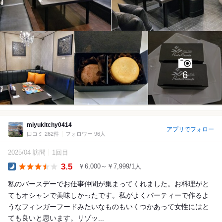
6
miyukitchy0414
アプリでフォロー
口コミ 262件
フォロワー 96人
2025/04 訪問
1回目
3.5
￥6,000～￥7,999/1人
Dinner
私のバースデーでお仕事仲間が集まってくれました。お料理がと
てもオシャンで美味しかったです。私がよくパーティーで作るよ
うなフィンガーフードみたいなものもいくつかあって女性にはと
ても良いと思います。リゾッ...