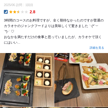
2025/06 訪問
1回目
2.8
Dinner
3時間のコースのお料理ですが、全く期待なかったのですが普通の
カラオケのジャンクフードよりは美味しくて驚きました╰(*´︶
`*)╯♡
おなかを満たすだけの食事と思っていましたが、カラオケで頂く
にはいい...
詳細を見る