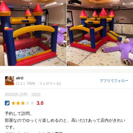
ab☆
アプリでフォロー
口コミ 755件
フォロワー 4人
2025/05 訪問
1回目
3.0
Dinner
予約して訪問。
部屋なのでゆっくり楽しめるのと、高いだけあって店内がきれい
です。