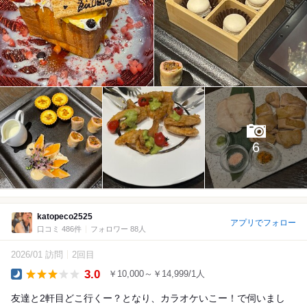
6
katopeco2525
アプリでフォロー
口コミ 486件
フォロワー 88人
2026/01 訪問
2回目
3.0
￥10,000～￥14,999/1人
Dinner
友達と2軒目どこ行くー？となり、カラオケいこー！で伺いまし