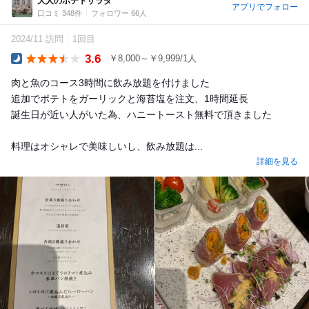
大人のポテトサラダ
アプリでフォロー
口コミ 348件
フォロワー 66人
2024/11 訪問
1回目
3.6
￥8,000～￥9,999/1人
Dinner
肉と魚のコース3時間に飲み放題を付けました
追加でポテトをガーリックと海苔塩を注文、1時間延長
誕生日が近い人がいた為、ハニートースト無料で頂きました
料理はオシャレで美味しいし、飲み放題は...
詳細を見る