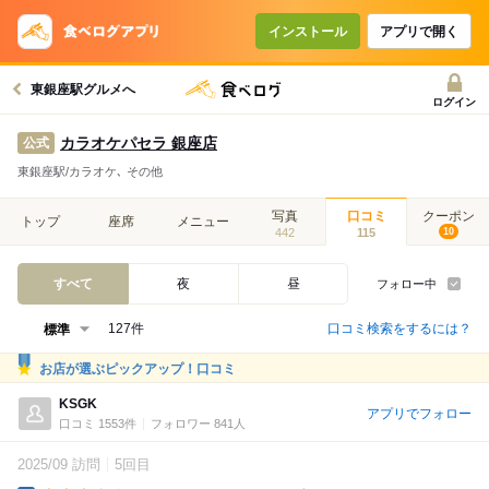
インストール
アプリで開く
東銀座駅グルメへ
ログイン
カラオケパセラ 銀座店
公式
東銀座駅/カラオケ､ その他
写真
口コミ
クーポン
トップ
座席
メニュー
442
115
10
すべて
夜
昼
フォロー中
口コミ検索をするには？
127件
お店が選ぶピックアップ！口コミ
KSGK
アプリでフォロー
口コミ 1553件
フォロワー 841人
2025/09 訪問
5回目