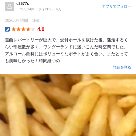
c2577c
アプリでフォロー
口コミ 34件
フォロワー 6人
2026/04 訪問
1回目
4.0
Dinner
選曲レパートリーが巨大で、受付ホールを抜けた後、迷走するく
らい部屋数が多く、ワンダーランドに迷いこんだ時空間でした。
アルコール飲料にはボリューミなポテトがよく合い、またとって
も美味しかった！時間経つの...
詳細を見る