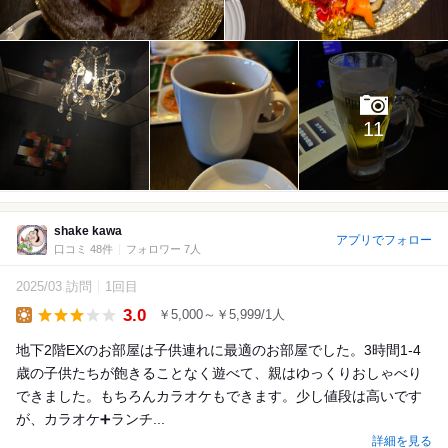
11
shake kawa
アプリでフォロー
口コミ 48件
フォロワー 7人
2025/03 訪問
1回目
3.0
￥5,000～￥5,999/1人
Lunch
地下2階EXのお部屋は子供連れに最適のお部屋でした。3時間1-4
歳の子供たちが飽きることなく遊べて、親はゆっくりおしゃべり
できました。もちろんカラオケもできます。少し値段は高いです
が、カラオケ➕ランチ...
詳細を見る