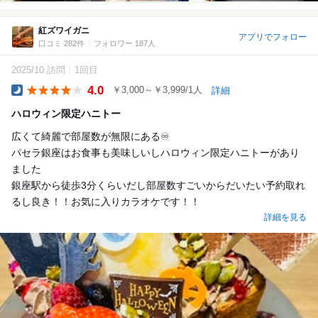
紅ズワイガニ
アプリでフォロー
口コミ 282件
フォロワー 187人
2025/10 訪問
1回目
4.0
￥3,000～￥3,999/1人
詳細
Dinner
ハロウィン限定ハニトー
広くて綺麗で部屋数が無限にある♾️
パセラ銀座はお食事も美味しいしハロウィン限定ハニトーがあり
ました
銀座駅から徒歩3分くらいだし部屋数すごいからだいたい予約取れ
るし良き！！お気に入りカラオケです！！
詳細を見る