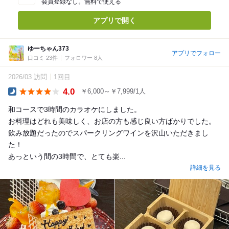
会員登録なし。無料で使える
アプリで開く
ゆーちゃん373
アプリでフォロー
口コミ 23件
フォロワー 8人
2026/03 訪問
1回目
4.0
￥6,000～￥7,999/1人
Dinner
和コースで3時間のカラオケにしました。
お料理はどれも美味しく、お店の方も感じ良い方ばかりでした。
飲み放題だったのでスパークリングワインを沢山いただきまし
た！
あっという間の3時間で、とても楽...
詳細を見る