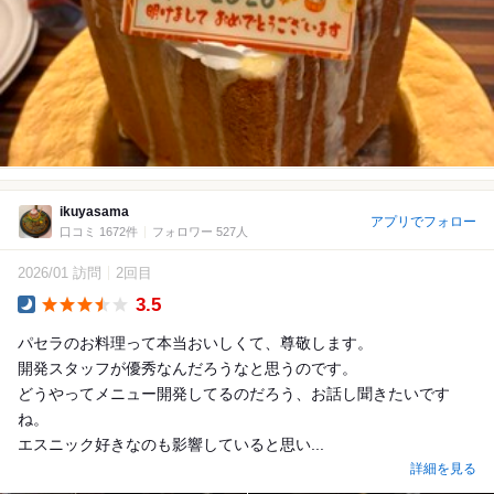
ikuyasama
アプリでフォロー
口コミ 1672件
フォロワー 527人
2026/01 訪問
2回目
3.5
Dinner
パセラのお料理って本当おいしくて、尊敬します。
開発スタッフが優秀なんだろうなと思うのです。
どうやってメニュー開発してるのだろう、お話し聞きたいです
ね。
エスニック好きなのも影響していると思い...
詳細を見る