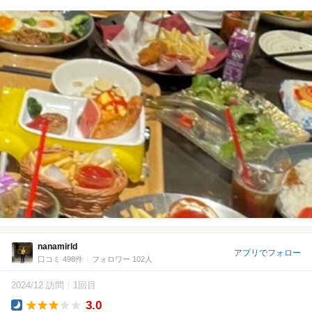
nanamirld
アプリでフォロー
口コミ 498件
フォロワー 102人
2024/12 訪問
1回目
3.0