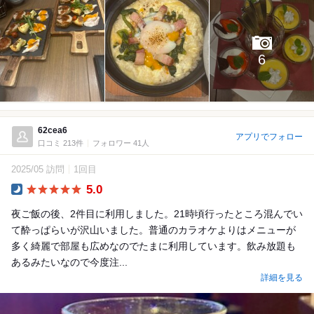
6
62cea6
アプリでフォロー
口コミ 213件
フォロワー 41人
2025/05 訪問
1回目
5.0
Dinner
夜ご飯の後、2件目に利用しました。21時頃行ったところ混んでい
て酔っぱらいが沢山いました。普通のカラオケよりはメニューが
多く綺麗で部屋も広めなのでたまに利用しています。飲み放題も
あるみたいなので今度注...
詳細を見る