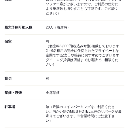
ソファー席がございますので、ご利用の仕方に
より座席数を増やすことも可能です、ご相談く
ださい)）
最大予約可能人数
20人（着席時）
個室
有
（個室料8,800円(税込みサ別)頂戴しております
2～6名様用の完全に仕切られたプライベートな
空間です 記念日や接待におすすめでございます
ダイニング貸切は店舗までお電話でご相談くだ
さい）
貸切
可
禁煙・喫煙
全席禁煙
駐車場
無（近隣のコインパーキングをご利用くださ
い。向かい側のMUJI HOTEL三井のリパークが最
寄りでございます。※営業時間にご注意下さ
い）