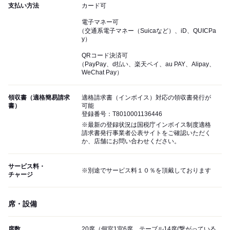
支払い方法
カード可
電子マネー可
（交通系電子マネー（Suicaなど）、iD、QUICPa
y）
QRコード決済可
（PayPay、d払い、楽天ペイ、au PAY、Alipay、
WeChat Pay）
領収書（適格簡易請求
適格請求書（インボイス）対応の領収書発行が
書）
可能
登録番号：T8010001136446
※最新の登録状況は国税庁インボイス制度適格
請求書発行事業者公表サイトをご確認いただく
か、店舗にお問い合わせください。
サービス料・
※別途でサービス料１０％を頂戴しております
チャージ
席・設備
席数
20席（個室1室6席、テーブル14席(繋がっている