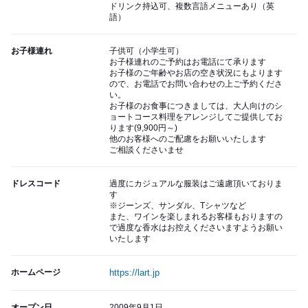
ドリンク持込可、複数言語メニューあり（英
語）
お子様連れ
子供可（小学生可）
お子様連れのご予約はお電話にて承ります
お子様のご年齢やお店の空き状況にもよります
ので、お電話でお問い合わせの上ご予約くださ
い。
お子様のお食事につきましては、大人向けのシ
ョートコース料理をアレンジしてご提供してお
ります(9,900円～)
他のお客様へのご配慮をお願いいたします
ご相談くださいませ
ドレスコード
過度にカジュアルな服装はご遠慮頂いておりま
す
※ジーンズ、サンダル、Tシャツなど
また、ワインを楽しまれるお客様もおりますの
で過度な香水はお控えくださいますようお願い
いたします
ホームページ
https://lart.jp
オープン日
2009年9月1日