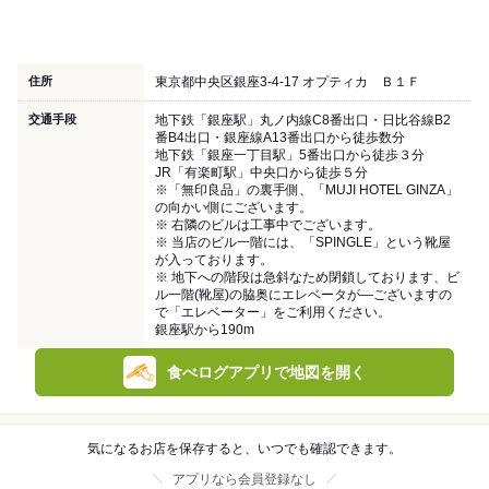
住所
東京都中央区銀座3-4-17 オプティカ Ｂ１Ｆ
交通手段
地下鉄「銀座駅」丸ノ内線C8番出口・日比谷線B2
番B4出口・銀座線A13番出口から徒歩数分
地下鉄「銀座一丁目駅」5番出口から徒歩３分
JR「有楽町駅」中央口から徒歩５分
※「無印良品」の裏手側、「MUJI HOTEL GINZA」
の向かい側にございます。
※ 右隣のビルは工事中でございます。
※ 当店のビル一階には、「SPINGLE」という靴屋
が入っております。
※ 地下への階段は急斜なため閉鎖しております、ビ
ル一階(靴屋)の脇奥にエレベータが―ございますの
で「エレベーター」をご利用ください。
銀座駅から190m
食べログアプリで地図を開く
気になるお店を保存すると、いつでも確認できます。
アプリなら会員登録なし