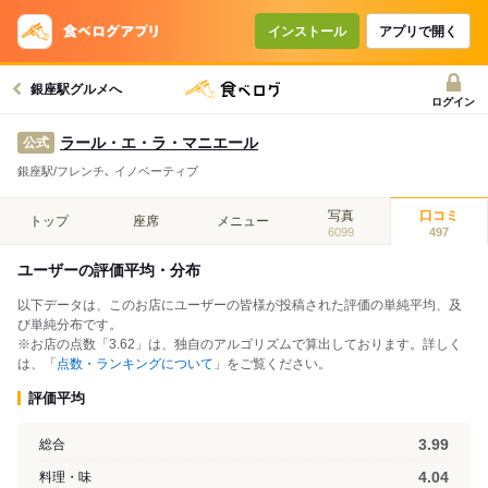
インストール
アプリで開く
銀座駅グルメへ
ログイン
ラール・エ・ラ・マニエール
公式
銀座駅/フレンチ､ イノベーティブ
写真
口コミ
トップ
座席
メニュー
6099
497
ユーザーの評価平均・分布
以下データは、このお店にユーザーの皆様が投稿された評価の単純平均、及
び単純分布です。
※お店の点数「3.62」は、独自のアルゴリズムで算出しております。詳しく
は、「
点数・ランキングについて
」をご覧ください。
評価平均
3.99
総合
4.04
料理・味