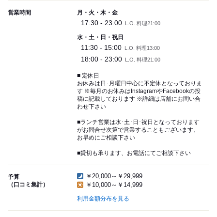
営業時間
月・火・木・金
17:30 - 23:00
L.O. 料理21:00
水・土・日・祝日
11:30 - 15:00
L.O. 料理13:00
18:00 - 23:00
L.O. 料理21:00
■ 定休日
お休みは日･月曜日中心に不定休となっておりま
す ※毎月のお休みはInstagramやFacebookの投
稿に記載しております ※詳細は店舗にお問い合
わせ下さい
■ランチ営業は水･土･日･祝日となっております
がお問合せ次第で営業することもございます、
お早めにご相談下さい
■貸切も承ります、お電話にてご相談下さい
￥20,000～￥29,999
予算
（口コミ集計）
￥10,000～￥14,999
利用金額分布を見る