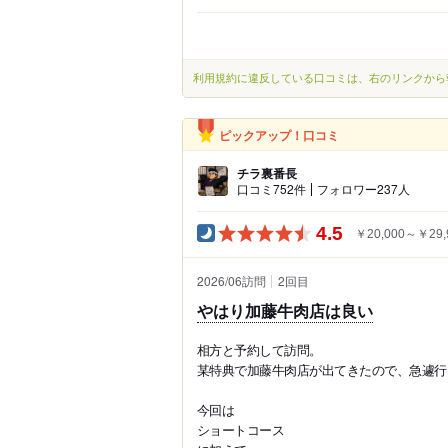
利用規約に違反している口コミは、右のリンクから
ピックアップ！口コミ
チラ裏番長
口コミ752件
フォロワー237人
4.5
￥20,000～￥29,
2026/06訪問
2
回目
やはり加藤牛肉店は良い
相方と予約して訪問。
某特典で加藤牛肉店が出てきたので、急遽行
今回は
ショートコース