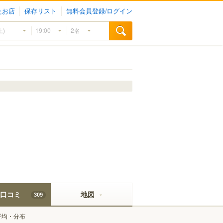
たお店
保存リスト
無料会員登録/ログイン
口コミ
地図
309
平均・分布