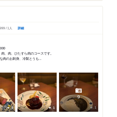
詳細
999
1人
00
、肉、肉、ひたすら肉のコースです。
肉のお刺身、冷製とうも...
9
1
1
1