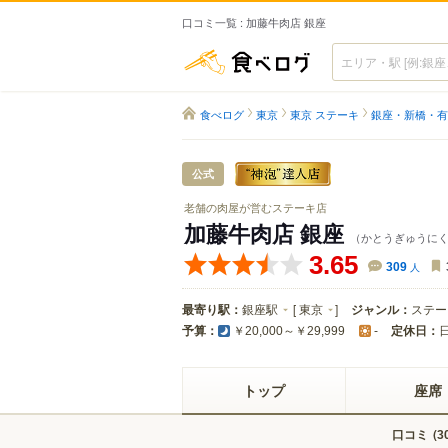
口コミ一覧 : 加藤牛肉店 銀座
食べログ
食べログ
東京
東京 ステーキ
銀座・新橋・有
公式
老舗の肉屋が営むステーキ店
加藤牛肉店 銀座
（かとうぎゅうに
3.65
309
人
最寄り駅：
銀座駅
[
東京
]
ジャンル：
ステー
予算：
定休日：
￥20,000～￥29,999
-
トップ
座席
口コミ
(
3