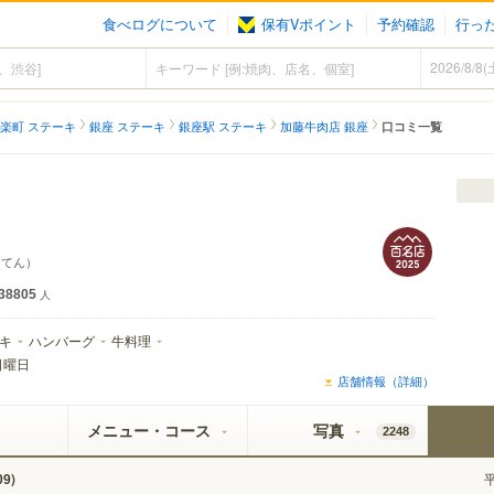
食べログについて
保有Vポイント
予約確認
行っ
楽町 ステーキ
銀座 ステーキ
銀座駅 ステーキ
加藤牛肉店 銀座
口コミ一覧
くてん）
38805
人
キ
ハンバーグ
牛料理
日曜日
店舗情報（詳細）
メニュー・コース
写真
2248
)
09