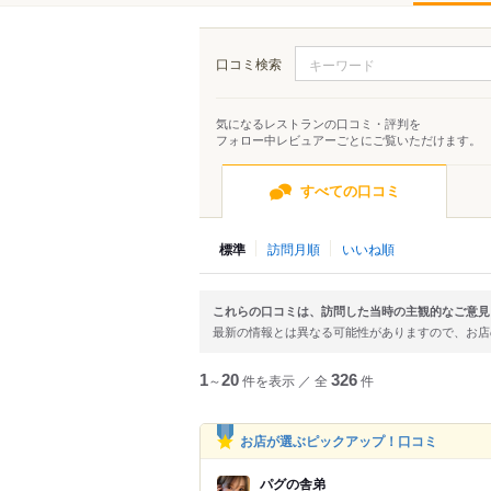
口コミ検索
気になるレストランの口コミ・評判を
フォロー中レビュアーごとにご覧いただけます。
すべての口コミ
標準
訪問月順
いいね順
これらの口コミは、訪問した当時の主観的なご意見
最新の情報とは異なる可能性がありますので、お
1
～
20
件を表示
／
全
326
件
お店が選ぶピックアップ！口コミ
パグの舎弟