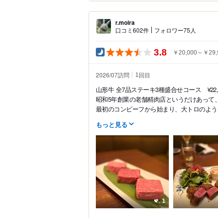
r.moira
口コミ602件
フォロワー75人
3.8
￥20,000～￥29,
2026/07訪問
回目
1
山形牛 全7品ステーキ3種盛合せコース ¥22,0
昭和5年創業の老舗精肉店というだけあって
最初のコンビーフから始まり、大トロのような
もっと見る
1