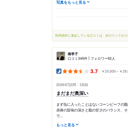
写真をもっと見る
利用規約に違反している口コミは、右のリンクから
南李子
口コミ349件
フォロワー92人
3.7
￥20,000～￥29,
2026/07訪問
回目
1
まだまだ奥深い
まず缶に入ったことはないコーンビーフの脂
赤身の旨味の深さと脂の甘さのバランス、そ
で...
もっと見る