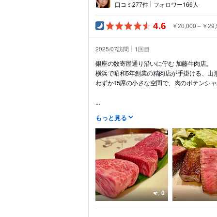
口コミ277件
フォロワー166人
4.6
￥20,000～￥29,
2025/07訪問
1
回目
銀座の数寄屋通り沿いに佇む 加藤牛肉店。
横浜で昭和5年創業の精肉店が手掛ける、山
わずか15席の小さな空間で、肉のポテンシ
...
もっと見る
0