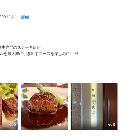
詳細
999
1人
形牛専門のステーキ店だ
ャルを最大限に引き出すコースを楽しみに。￼
0
0
0