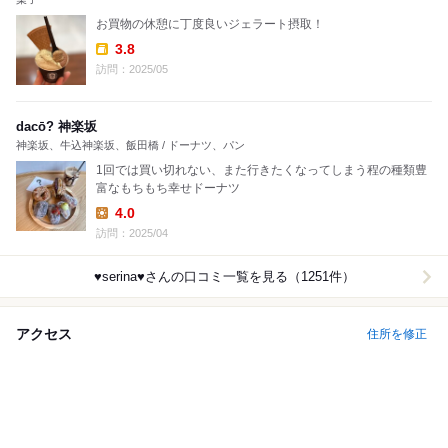
お買物の休憩に丁度良いジェラート摂取！
3.8
Takeout:
訪問：2025/05
dacō? 神楽坂
神楽坂、牛込神楽坂、飯田橋 / ドーナツ、パン
1回では買い切れない、また行きたくなってしまう程の種類豊
富なもちもち幸せドーナツ
4.0
Lunch:
訪問：2025/04
♥serina♥
さんの口コミ一覧を見る（1251件）
アクセス
住所を修正