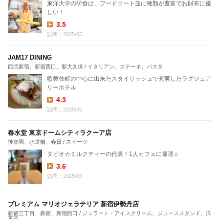
東洋大学の学食は、フードコート並に種類が豊富でお財布に優
しい！
3.5
Lunch:
訪問：2025/05
JAM17 DINING
西武新宿、新宿西口、新大久保 / イタリアン、ステーキ、パスタ
歌舞伎町の中心に出来たスタイリッシュで充実したラグジュア
リーホテル
4.3
Lunch:
訪問：2025/05
春水堂 東京ドームシティラクーア店
後楽園、水道橋、春日 / スイーツ
タピオカミルクティーの代表！1人カフェに最適♫
3.6
Lunch:
訪問：2025/05
プレミアム マリオジェラテリア 新宿伊勢丹店
新宿三丁目、新宿、新宿西口 / ジェラート・アイスクリーム、ジューススタンド、洋
菓子