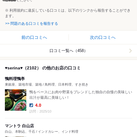
ご利用ください。
※ 利用規約に違反している口コミは、以下のリンクから報告することができ
ます。
>> 問題のある口コミを報告する
前の口コミへ
次の口コミへ
口コミ一覧へ（458）
♥serina♥（2102） の他のお店の口コミ
鴨料理鴨亭
東銀座、築地市場、築地 / 鳥料理、日本料理、すき焼き
鴨をベースにお肉や野菜をブレンドした独自の自慢の美味しい
出汁が最高に美味しい！
4.0
Dinner:
訪問：2025/10
マントラ 白山店
白山、本駒込、千石 / インドカレー、インド料理