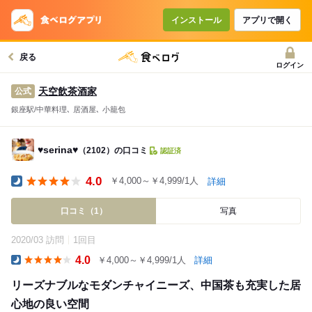
インストール
アプリで開く
戻る
ログイン
天空飲茶酒家
公式
銀座駅/中華料理､ 居酒屋､ 小籠包
♥serina♥
（2102）の口コミ
認証済
4.0
￥4,000～￥4,999/1人
詳細
Dinner
口コミ（1）
写真
2020/03 訪問
1回目
4.0
￥4,000～￥4,999/1人
詳細
Dinner
リーズナブルなモダンチャイニーズ、中国茶も充実した居
心地の良い空間