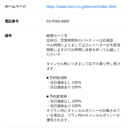
ホームページ
https://www.skco.co.jp/tencoo/index.html
電話番号
03-5568-6868
備考
銀聯カード可
定休日・営業時間外のパーティーは応相談
※お時間によりましてはエレベーターが大変混
雑致しますのでお時間に余裕を持ってお越しく
ださい※
キャンセル料につきまして以下の通り申し受け
ます。
■ 予約取消時
・当日連絡なし 100%
・当日連絡あり 100%
■ 予約変更時
・当日連絡なし 100%
・当日連絡あり 100%
※プラン内にキャンセルポリシーが記載されて
いる場合は、プラン内のキャンセルポリシーが
優先されます。