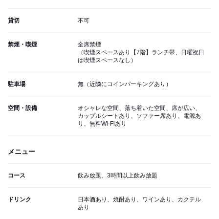
貸切
不可
禁煙・喫煙
全席禁煙
（喫煙スペースあり【7階】ランチ帯、日曜祝日
は喫煙スペースなし）
駐車場
無（近隣にコインパーキングあり）
空間・設備
オシャレな空間、落ち着いた空間、席が広い、
カップルシートあり、ソファー席あり、電源あ
り、無料Wi-Fiあり
メニュー
コース
飲み放題、3時間以上飲み放題
ドリンク
日本酒あり、焼酎あり、ワインあり、カクテル
あり