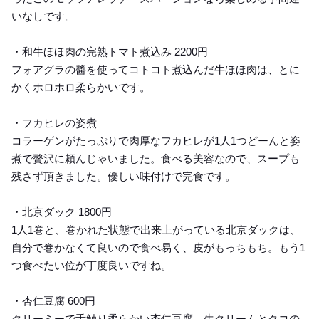
いなしです。
・和牛ほほ肉の完熟トマト煮込み 2200円
フォアグラの醬を使ってコトコト煮込んだ牛ほほ肉は、とに
かくホロホロ柔らかいです。
・フカヒレの姿煮
コラーゲンがたっぷりで肉厚なフカヒレが1人1つどーんと姿
煮で贅沢に頼んじゃいました。食べる美容なので、スープも
残さず頂きました。優しい味付けで完食です。
・北京ダック 1800円
1人1巻と、巻かれた状態で出来上がっている北京ダックは、
自分で巻かなくて良いので食べ易く、皮がもっちもち。もう1
つ食べたい位が丁度良いですね。
・杏仁豆腐 600円
クリーミーで舌触り柔らかい杏仁豆腐。生クリームとクコの