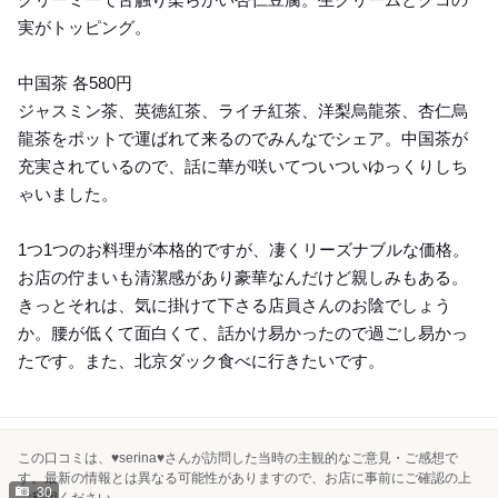
実がトッピング。
中国茶 各580円
ジャスミン茶、英徳紅茶、ライチ紅茶、洋梨烏龍茶、杏仁烏
龍茶をポットで運ばれて来るのでみんなでシェア。中国茶が
充実されているので、話に華が咲いてついついゆっくりしち
ゃいました。
1つ1つのお料理が本格的ですが、凄くリーズナブルな価格。
お店の佇まいも清潔感があり豪華なんだけど親しみもある。
きっとそれは、気に掛けて下さる店員さんのお陰でしょう
か。腰が低くて面白くて、話かけ易かったので過ごし易かっ
たです。また、北京ダック食べに行きたいです。
この口コミは、♥serina♥さんが訪問した当時の主観的なご意見・ご感想で
す。最新の情報とは異なる可能性がありますので、お店に事前にご確認の上
30