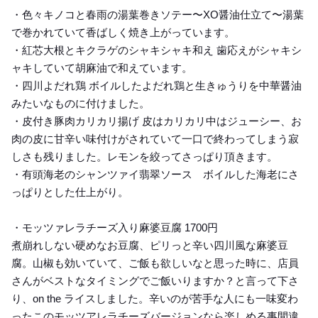
・色々キノコと春雨の湯葉巻きソテー〜XO醤油仕立て〜湯葉
で巻かれていて香ばしく焼き上がっています。
・紅芯大根とキクラゲのシャキシャキ和え 歯応えがシャキシ
ャキしていて胡麻油で和えています。
・四川よだれ鶏 ボイルしたよだれ鶏と生きゅうりを中華醤油
みたいなものに付けました。
・皮付き豚肉カリカリ揚げ 皮はカリカリ中はジューシー、お
肉の皮に甘辛い味付けがされていて一口で終わってしまう寂
しさも残りました。レモンを絞ってさっぱり頂きます。
・有頭海老のシャンツァイ翡翠ソース ボイルした海老にさ
っぱりとした仕上がり。
・モッツァレラチーズ入り麻婆豆腐 1700円
煮崩れしない硬めなお豆腐、ピリっと辛い四川風な麻婆豆
腐。山椒も効いていて、ご飯も欲しいなと思った時に、店員
さんがベストなタイミングでご飯いりますか？と言って下さ
り、on the ライスしました。辛いのが苦手な人にも一味変わ
ったこのモッツアレラチーズバージョンなら楽しめる事間違