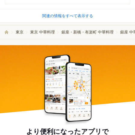
関連の情報をすべて表示する
東京
東京 中華料理
銀座・新橋・有楽町 中華料理
銀座 中
より便利になったアプリで