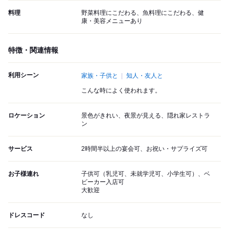
料理
野菜料理にこだわる、魚料理にこだわる、健
康・美容メニューあり
特徴・関連情報
利用シーン
家族・子供と
知人・友人と
こんな時によく使われます。
ロケーション
景色がきれい、夜景が見える、隠れ家レストラ
ン
サービス
2時間半以上の宴会可、お祝い・サプライズ可
お子様連れ
子供可（乳児可、未就学児可、小学生可）、ベ
ビーカー入店可
大歓迎
ドレスコード
なし