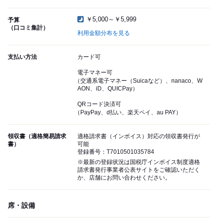
￥5,000～￥5,999
予算
（口コミ集計）
利用金額分布を見る
支払い方法
カード可
電子マネー可
（交通系電子マネー（Suicaなど）、nanaco、W
AON、iD、QUICPay）
QRコード決済可
（PayPay、d払い、楽天ペイ、au PAY）
領収書（適格簡易請求
適格請求書（インボイス）対応の領収書発行が
書）
可能
登録番号：T7010501035784
※最新の登録状況は国税庁インボイス制度適格
請求書発行事業者公表サイトをご確認いただく
か、店舗にお問い合わせください。
席・設備