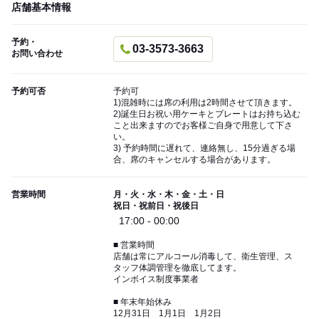
店舗基本情報
予約・
03-3573-3663
お問い合わせ
予約可否
予約可
1)混雑時には席の利用は2時間させて頂きます。
2)誕生日お祝い用ケーキとプレートはお持ち込む
こと出来ますのでお客様ご自身で用意して下さ
い。
3) 予約時間に遅れて、連絡無し、15分過ぎる場
合、席のキャンセルする場合があります。
営業時間
月・火・水・木・金・土・日
祝日・祝前日・祝後日
17:00 - 00:00
■ 営業時間
店舗は常にアルコール消毒して、衛生管理、ス
タッフ体調管理を徹底してます。
インボイス制度事業者
■ 年末年始休み
12月31日 1月1日 1月2日