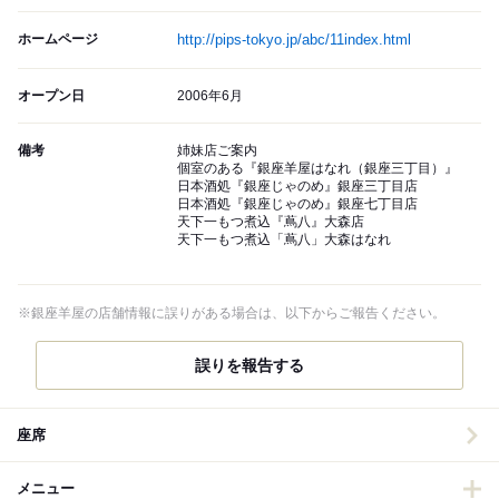
ホームページ
http://pips-tokyo.jp/abc/11index.html
オープン日
2006年6月
備考
姉妹店ご案内
個室のある『銀座羊屋はなれ（銀座三丁目）』
日本酒処『銀座じゃのめ』銀座三丁目店
日本酒処『銀座じゃのめ』銀座七丁目店
天下一もつ煮込『蔦八』大森店
天下一もつ煮込「蔦八」大森はなれ
※銀座羊屋の店舗情報に誤りがある場合は、以下からご報告ください。
誤りを報告する
座席
メニュー