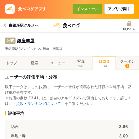
インストール
アプリで開く
東銀座駅グルメへ
ログイン
銀座羊屋
公式
東銀座駅/ジンギスカン､ 焼肉､ 居酒屋
写真
口コミ
クーポン
トップ
座席
メニュー
941
314
4
ユーザーの評価平均・分布
以下データは、このお店にユーザーの皆様が投稿された評価の単純平均、及
び単純分布です。
※お店の点数「3.41」は、独自のアルゴリズムで算出しております。詳しく
は、「
点数・ランキングについて
」をご覧ください。
評価平均
3.66
総合
3.69
料理・味