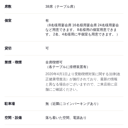
席数
38席（テーブル席）
個室
有
（8名様用宴会席 16名様用宴会席 24名様用宴会
など用意できます。 8名様用の個室用意できま
す。 2名、4名様用に半個室も用意できます。 ）
貸切
可
禁煙・喫煙
全席喫煙可
（各テーブルに排煙装置有）
2020年4月1日より受動喫煙対策に関する法律(改
正健康増進法）が施行されており、最新の情報
と異なる場合がございますので、ご来店前に店
舗にご確認ください。
駐車場
無（近隣にコインパーキングあり）
空間・設備
落ち着いた空間、電源あり