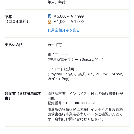
年末、年始
￥6,000～￥7,999
予算
（口コミ集計）
￥1,000～￥1,999
利用金額分布を見る
支払い方法
カード可
電子マネー可
（交通系電子マネー（Suicaなど））
QRコード決済可
（PayPay、d払い、楽天ペイ、au PAY、Alipay、
WeChat Pay）
領収書（適格簡易請求
適格請求書（インボイス）対応の領収書発行が
書）
可能
登録番号：T9010001060257
※最新の登録状況は国税庁インボイス制度適格
請求書発行事業者公表サイトをご確認いただく
か、店舗にお問い合わせください。