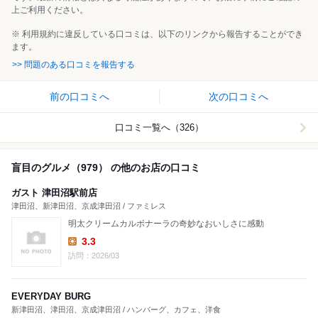
上ご利用ください。
※ 利用規約に違反している口コミは、以下のリンクから報告することができ
ます。
>> 問題のある口コミを報告する
前の口コミへ
次の口コミへ
口コミ一覧へ（326）
盲目のグルメ（979） の他のお店の口コミ
ガスト 津田沼駅前店
津田沼、新津田沼、京成津田沼 / ファミレス
明太クリームカルボナーラの奇妙なおいしさに感動
3.3
Lunch:
訪問：2026/03
EVERYDAY BURG
新津田沼、津田沼、京成津田沼 / ハンバーグ、カフェ、洋食