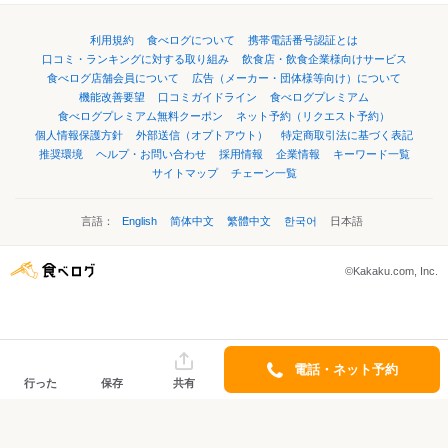
利用規約
食べログについて
携帯電話番号認証とは
口コミ・ランキングに対する取り組み
飲食店・飲食企業様向けサービス
食べログ店舗会員について
広告（メーカー・団体様等向け）について
機能改善要望
口コミガイドライン
食べログプレミアム
食べログプレミアム無料クーポン
ネット予約（リクエスト予約）
個人情報保護方針
外部送信（オプトアウト）
特定商取引法に基づく表記
推奨環境
ヘルプ・お問い合わせ
採用情報
企業情報
キーワード一覧
サイトマップ
チェーン一覧
言語：
English
简体中文
繁體中文
한국어
日本語
©Kakaku.com, Inc.
電話・ネット予約
行った
保存
共有