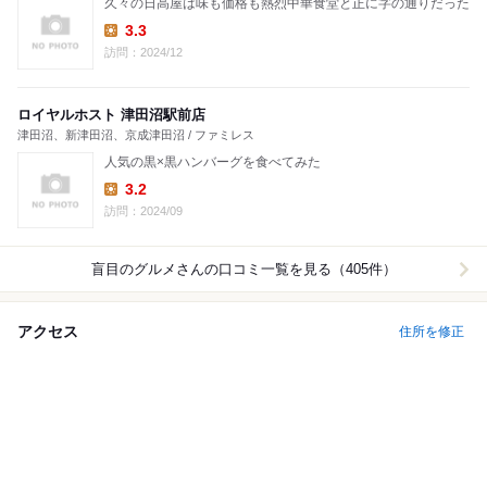
久々の日高屋は味も価格も熱烈中華食堂と正に字の通りだった
3.3
Lunch:
訪問：2024/12
ロイヤルホスト 津田沼駅前店
津田沼、新津田沼、京成津田沼 / ファミレス
人気の黒×黒ハンバーグを食べてみた
3.2
Lunch:
訪問：2024/09
盲目のグルメ
さんの口コミ一覧を見る（405件）
アクセス
住所を修正