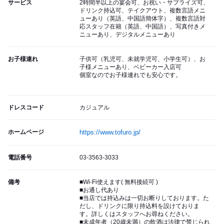
サービス
2時間半以上の宴会可、お祝い・サプライズ可、
ドリンク持込可、テイクアウト、複数言語メニ
ューあり（英語、中国語簡体字）、複数言語対
応スタッフ在籍（英語、中国語）、写真付きメ
ニューあり、デジタルメニューあり
お子様連れ
子供可（乳児可、未就学児可、小学生可）、お
子様メニューあり、ベビーカー入店可
個室なのでお子様連れでも安心です。
ドレスコード
カジュアル
ホームページ
https://www.tofuro.jp/
電話番号
03-3563-3033
備考
■Wi-Fi使えます( 無料接続可 )
■お通し代あり
■当店では持込みは一切お断りしております。た
だし、ドリンクに限り持込料を設けておりま
す。詳しくはスタッフへお尋ねください。
■未成年者（20歳未満）の飲酒は法律で禁じられ