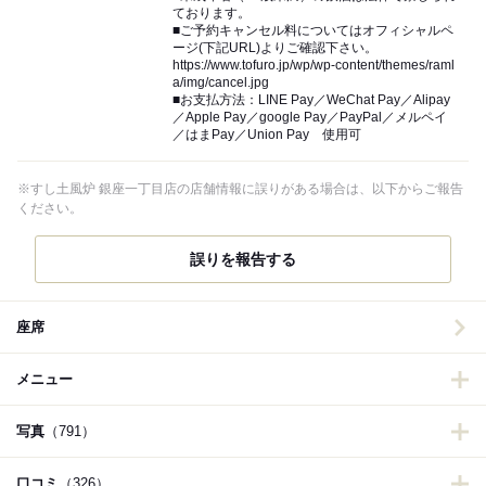
ております。
■ご予約キャンセル料についてはオフィシャルペ
ージ(下記URL)よりご確認下さい。
https://www.tofuro.jp/wp/wp-content/themes/raml
a/img/cancel.jpg
■お支払方法：LINE Pay／WeChat Pay／Alipay
／Apple Pay／google Pay／PayPal／メルペイ
／はまPay／Union Pay 使用可
※すし土風炉 銀座一丁目店の店舗情報に誤りがある場合は、以下からご報告
ください。
誤りを報告する
座席
メニュー
写真
（791）
口コミ
（326）