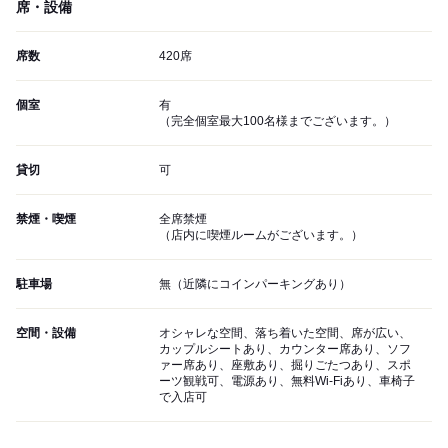
席・設備
席数
420席
個室
有
（完全個室最大100名様までございます。）
貸切
可
禁煙・喫煙
全席禁煙
（店内に喫煙ルームがございます。）
駐車場
無（近隣にコインパーキングあり）
空間・設備
オシャレな空間、落ち着いた空間、席が広い、
カップルシートあり、カウンター席あり、ソフ
ァー席あり、座敷あり、掘りごたつあり、スポ
ーツ観戦可、電源あり、無料Wi-Fiあり、車椅子
で入店可