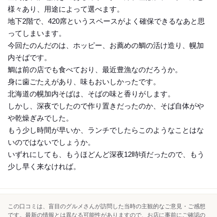
様々あり、用途によって選べます。
地下2階で、420席というスペースがよく確保できるなあと思
ってしまいます。
今回たのんだのは、ホッピー、お薦めの鯛の活け造り、幌加
内そばです。
鯛は前の店でも食べており、最近豊漁なのだろうか。
身に歯ごたえがあり、味もおいしかったです。
北海道の幌加内そばは、そばの味と香りがします。
しかし、深夜でしたので作り置きだったのか、そば自体がや
や乾燥ぎみでした。
もう少し時間が早いか、ランチでしたらこのようなことはな
いのではないでしょうか。
いずれにしても、もうほどんど深夜12時頃だったので、もう
少し早く来なければ。
この口コミは、盲目のグルメさんが訪問した当時の主観的なご意見・ご感想
です。最新の情報とは異なる可能性がありますので、お店に事前にご確認の