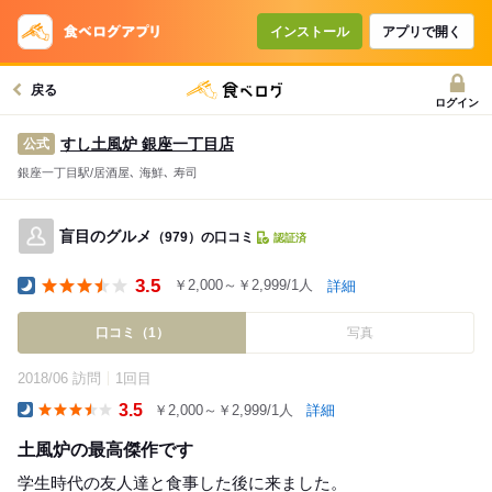
インストール
アプリで開く
戻る
ログイン
すし土風炉 銀座一丁目店
公式
銀座一丁目駅/居酒屋､ 海鮮､ 寿司
盲目のグルメ
（979）の口コミ
認証済
3.5
￥2,000～￥2,999/1人
詳細
Dinner
口コミ（1）
写真
2018/06 訪問
1回目
3.5
￥2,000～￥2,999/1人
詳細
Dinner
土風炉の最高傑作です
学生時代の友人達と食事した後に来ました。