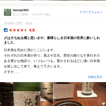
hamag1960
アプリでフォロー
口コミ 184件
フォロワー 68人
2026/05 訪問
1回目
4.8
Dinner
〆は大七ぬる燗と思いきや、素晴らしき日本酒の世界に酔いしれ
ました
日本酒を究めた漢がここにいます。
それぞれの日本酒が持つ、風土や文化、歴史の織りなす奥行きの
ある豊かな物語り。いつもいつも。驚かされるほどに凄い日本酒
を探し出して来て、教えて下さいます。
さすが、...
詳細を見る