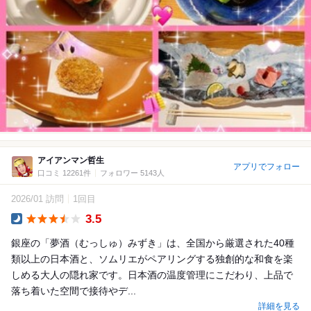
アイアンマン哲生
アプリでフォロー
口コミ 12261件
フォロワー 5143人
2026/01 訪問
1回目
3.5
Dinner
銀座の「夢酒（むっしゅ）みずき」は、全国から厳選された40種
類以上の日本酒と、ソムリエがペアリングする独創的な和食を楽
しめる大人の隠れ家です。日本酒の温度管理にこだわり、上品で
落ち着いた空間で接待やデ...
詳細を見る