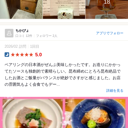
18
ちかぴょ
アプリでフォロー
口コミ 12件
フォロワー 2人
2026/02 訪問
1回目
5.0
Dinner
ペアリングの日本酒がぜんぶ美味しかったです。お造りにかかっ
てたソースも独創的で素晴らしい。昆布締めにとろろ昆布絶品で
したお酒とご飯量がバランスが絶妙でさすがと感じました。お店
の雰囲気もよく会食でもデー...
詳細を見る