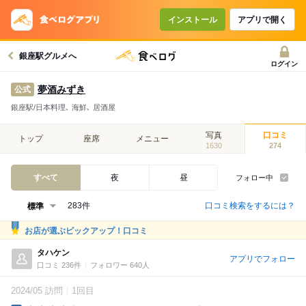
インストール
アプリで開く
銀座駅グルメへ
ログイン
夢酒みずき
公式
銀座駅/日本料理､ 海鮮､ 居酒屋
写真
口コミ
トップ
座席
メニュー
1630
274
すべて
夜
昼
フォロー中
口コミ検索をするには？
283件
お店が選ぶピックアップ！口コミ
タハケン
アプリでフォロー
口コミ 236件
フォロワー 640人
2024/05 訪問
1回目