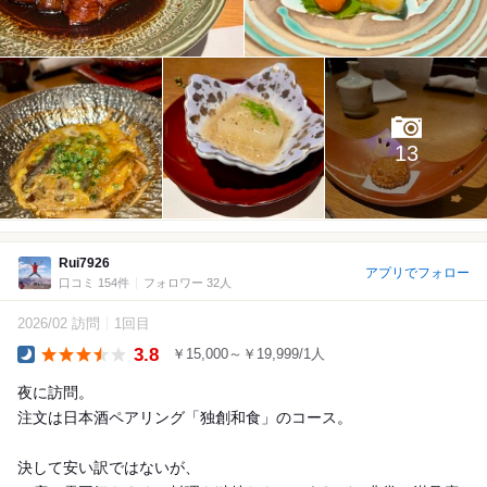
13
Rui7926
アプリでフォロー
口コミ 154件
フォロワー 32人
2026/02 訪問
1回目
3.8
￥15,000～￥19,999/1人
Dinner
夜に訪問。
注文は日本酒ペアリング「独創和食」のコース。
決して安い訳ではないが、