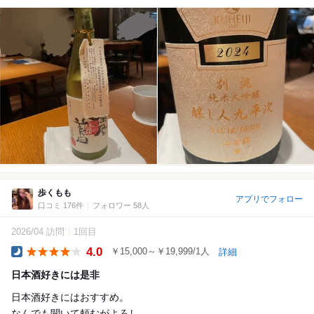
歩くもも
アプリでフォロー
口コミ 176件
フォロワー 58人
2026/04 訪問
1回目
4.0
￥15,000～￥19,999/1人
詳細
Dinner
日本酒好きには是非
日本酒好きにはおすすめ。
なんでも聞いて頼むがよろし。