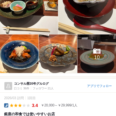
10
コンサル歴20年グルログ
アプリでフォロー
口コミ 36件
フォロワー 21人
2026/03 訪問
1回目
3.4
￥20,000～￥29,999/1人
Dinner
銀座の和食では使いやすいお店