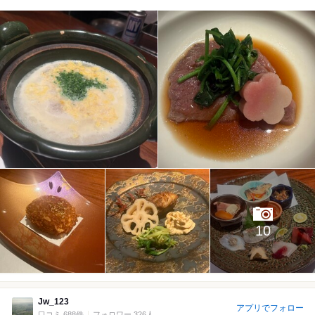
10
Jw_123
アプリでフォロー
口コミ 688件
フォロワー 326人