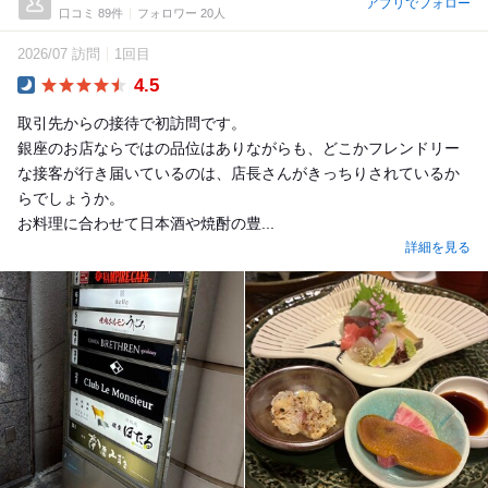
アプリでフォロー
口コミ 89件
フォロワー 20人
2026/07 訪問
1回目
4.5
Dinner
取引先からの接待で初訪問です。
銀座のお店ならではの品位はありながらも、どこかフレンドリー
な接客が行き届いているのは、店長さんがきっちりされているか
らでしょうか。
お料理に合わせて日本酒や焼酎の豊...
詳細を見る