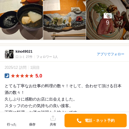
9
kino49021
アプリでフォロー
口コミ 27件
フォロワー 1人
2025/12 訪問
1回目
5.0
Dinner
とても丁寧なお仕事の料理の数々！そして、合わせて頂ける日本
酒の数々！
久しぶりに感動のお店に出会えました。
スタッフのかたの気持ちの良い接客。
丁寧に料理、お酒の説明も心地よいです。
ここは次...
電話・ネット予約
行った
保存
共有
詳細を見る