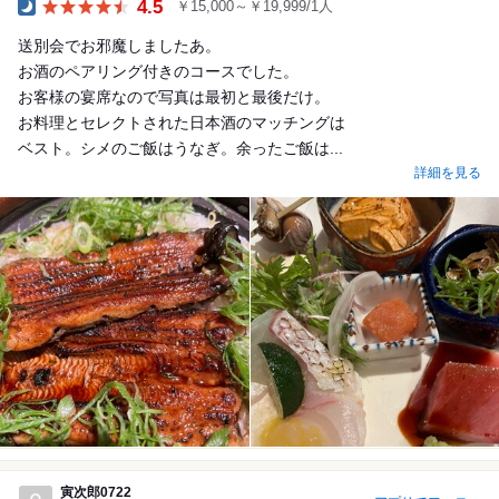
4.5
￥15,000～￥19,999/1人
Dinner
送別会でお邪魔しましたあ。
お酒のペアリング付きのコースでした。
お客様の宴席なので写真は最初と最後だけ。
お料理とセレクトされた日本酒のマッチングは
ベスト。シメのご飯はうなぎ。余ったご飯は...
詳細を見る
寅次郎0722