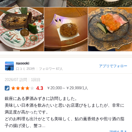
naoooki
アプリでフォロー
口コミ 253件
フォロワー 67人
2026/07 訪問
1回目
4.3
￥20,000～￥29,999/1人
Dinner
銀座にある夢酒みずきに訪問しました。
美味しい日本酒を飲みたいと思いお店選びをしましたが、非常に
満足度が高かったです。
どのお料理も出汁がとても美味しく、鮎の薫香焼きや煎り酒の茄
子の揚げ浸し、蟹コ...
詳細を見る