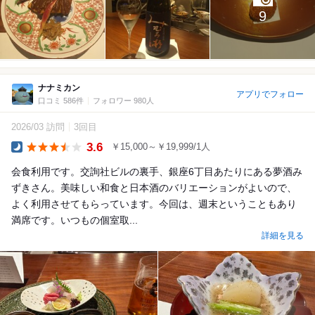
9
ナナミカン
アプリでフォロー
口コミ 586件
フォロワー 980人
2026/03 訪問
3回目
3.6
￥15,000～￥19,999/1人
Dinner
会食利用です。交詢社ビルの裏手、銀座6丁目あたりにある夢酒み
ずきさん。美味しい和食と日本酒のバリエーションがよいので、
よく利用させてもらっています。今回は、週末ということもあり
満席です。いつもの個室取...
詳細を見る