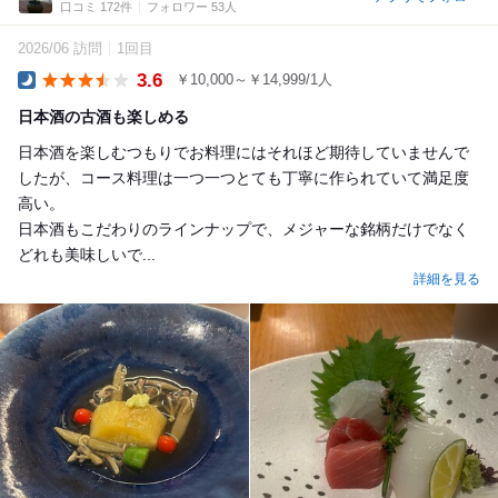
口コミ 172件
フォロワー 53人
2026/06 訪問
1回目
3.6
￥10,000～￥14,999/1人
Dinner
日本酒の古酒も楽しめる
日本酒を楽しむつもりでお料理にはそれほど期待していませんで
したが、コース料理は一つ一つとても丁寧に作られていて満足度
高い。
日本酒もこだわりのラインナップで、メジャーな銘柄だけでなく
どれも美味しいで...
詳細を見る