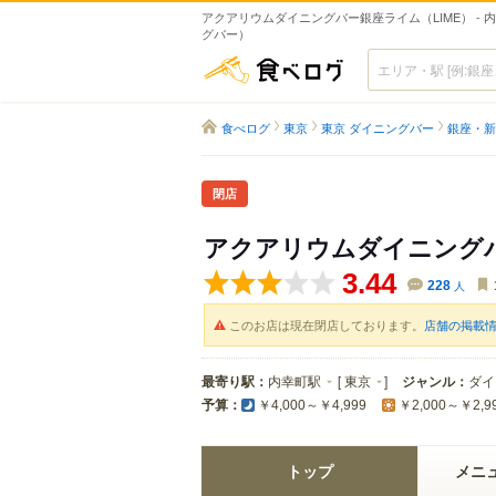
アクアリウムダイニングバー銀座ライム（LIME） - 
グバー）
食べログ
食べログ
東京
東京 ダイニングバー
銀座・新
閉店
アクアリウムダイニング
3.44
228
人
このお店は現在閉店しております。
店舗の掲載
最寄り駅：
内幸町駅
[
東京
]
ジャンル：
ダイ
予算：
￥4,000～￥4,999
￥2,000～￥2,9
トップ
メニ