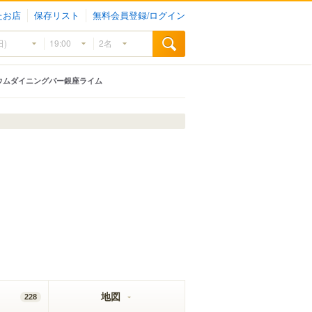
たお店
保存リスト
無料会員登録/ログイン
ウムダイニングバー銀座ライム
地図
228