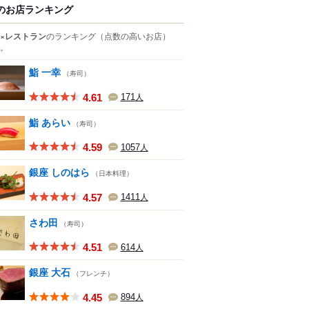
のお店ランキング
×レストラン
のランキング
（点数の高いお店）
。
鮨 一幸
（寿司）
4.61
171
人
鮨 あらい
（寿司）
4.59
1057
人
銀座 しのはら
（日本料理）
4.57
1411
人
さわ田
（寿司）
4.51
614
人
銀座 大石
（フレンチ）
4.45
894
人