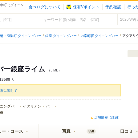
内幸町（ダイニン
食べログについて
保有Vポイント
予約確認
行っ
橋・有楽町 ダイニングバー
銀座 ダイニングバー
内幸町駅 ダイニングバー
アクアリ
バー銀座ライム
（LIME）
13588
人
情報に関して
ニングバー
イタリアン
バー
99
店舗情報（詳細）
ュー・コース
写真
口コミ
558