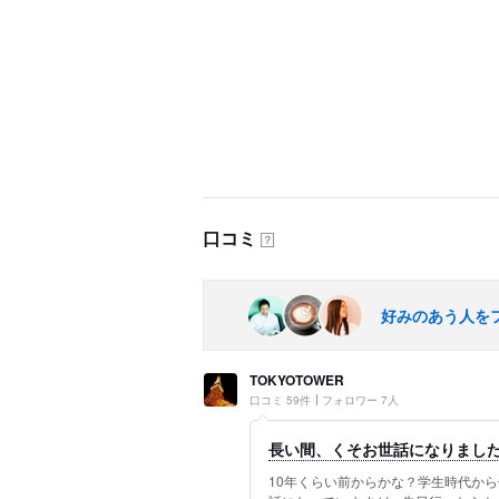
口コミ
？
好みのあう人を
TOKYOTOWER
口コミ 59件
フォロワー 7人
長い間、くそお世話になりまし
10年くらい前からかな？学生時代か