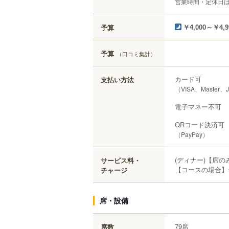
営業時間・定休日
予算
￥4,000～￥4,9
予算
（口コミ集計）
カード可
支払い方法
（VISA、Master、
電子マネー不可
QRコード決済可
（PayPay）
(ディナー)【席
サービス料・
【コースの場合】
チャージ
席・設備
79席
席数