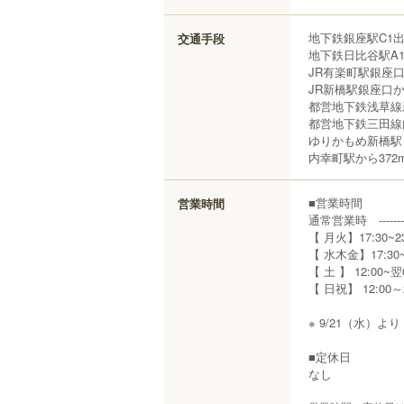
地下鉄銀座駅C1
交通手段
地下鉄日比谷駅A
JR有楽町駅銀座
JR新橋駅銀座口
都営地下鉄浅草線
都営地下鉄三田線
ゆりかもめ新橋駅
内幸町駅から372
■営業時間
営業時間
通常営業時 -------
【 月火】17:30~23:
【 水木金】17:30~翌0
【 土 】 12:00~翌03
【 日祝】 12:00～23
※ 9/21（水）
■定休日
なし