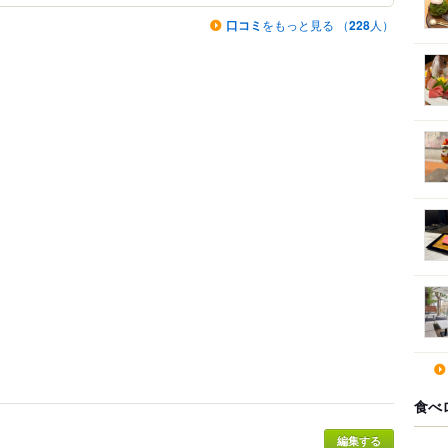
口コミ
をもっと見る （
228
人）
食べ
編集する