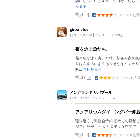
話になっていますが、先日行ったらトイ
を見る
2022/12 訪問
？
6
ginzatetsu
口コミ 2,070件
フォロワー 1,128人
夜を泳ぐ魚たち。
熱帯魚が泳ぐ青い水槽。都会の夜を象
りは六本木によくありそうなインテリ
時...
詳細を見る
2022/11 訪
？
27
イングランド リバプール
口コミ 477件
フォロワー 93人
アクアリウムダイニングバー銀
職場近くで懇親会予約 初めての店舗
ジでしたが、 なんとステキな空間で、過
2022/10 訪問
？
0