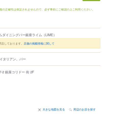
報の正確性は保証されませんので、必ず事前にご確認の上ご利用ください。
ムダイニングバー銀座ライム
（LIME）
閉店しております。
店舗の掲載情報に関して
イタリアン、バー
7-2
銀座コリドー 街 2F
大きな地図を見る
周辺のお店を探す