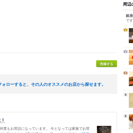
周辺
銀座
です
1
2
投稿する
3
フォローすると、その人のオススメのお店から探せます。
4
5
た！
ら何度もお世話になっています。 今となっては家族でお世