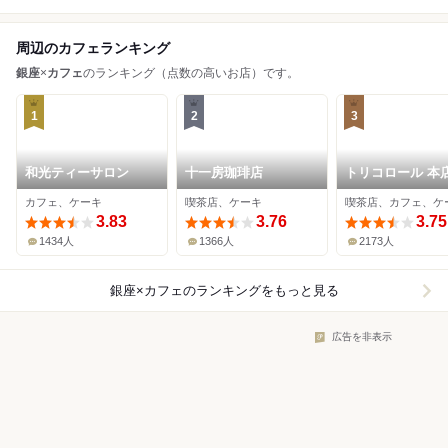
周辺のカフェランキング
銀座
×
カフェ
のランキング（点数の高いお店）です。
1
2
3
和光ティーサロン
十一房珈琲店
トリコロール 本
カフェ、ケーキ
喫茶店、ケーキ
喫茶店、カフェ、ケ
3.83
3.76
3.75
1434人
1366人
2173人
銀座×カフェ
のランキングをもっと見る
広告を非表示