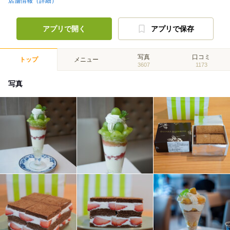
店舗情報（詳細）
アプリで開く
アプリで保存
写真
口コミ
トップ
メニュー
3607
1173
写真