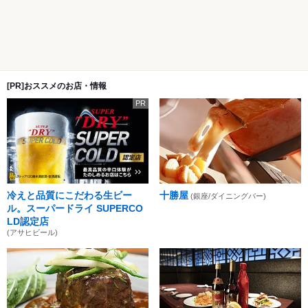
[PR]おススメのお店・情報
PR
冷えと品質にこだわる生ビー
十勝屋
(銀座/ダイニングバー)
ル。スーパードライ SUPERCO
LD認定店
(アサヒビール)