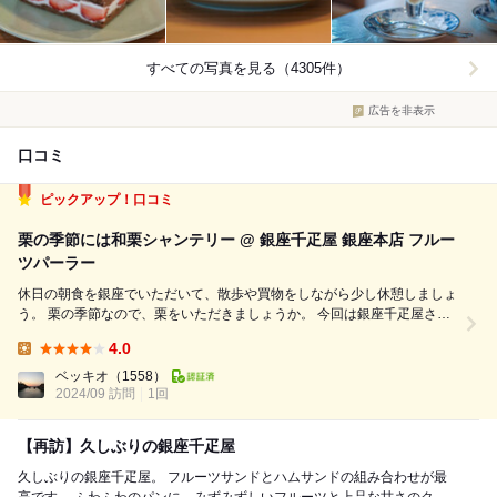
すべての写真を見る（4305件）
広告を非表示
口コミ
ピックアップ！口コミ
栗の季節には和栗シャンテリー @ 銀座千疋屋 銀座本店 フルー
ツパーラー
休日の朝食を銀座でいただいて、散歩や買物をしながら少し休憩しましょ
う。 栗の季節なので、栗をいただきましょうか。 今回は銀座千疋屋さん
の本店フルーツパーラーに伺うことにしました。 開店時刻は１１時。 少
4.0
し早めにお店に着いたのですが、すでに待っている人がいらっしゃいま
Lunch:
す。 開店時刻には１...
ベッキオ
（1558）
2024/09 訪問
1回
【再訪】久しぶりの銀座千疋屋
久しぶりの銀座千疋屋。 フルーツサンドとハムサンドの組み合わせが最