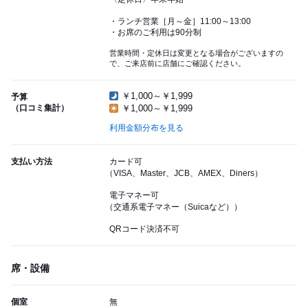
・ランチ営業［月～金］11:00～13:00
・お席のご利用は90分制
営業時間・定休日は変更となる場合がございますの
で、ご来店前に店舗にご確認ください。
￥1,000～￥1,999
予算
（口コミ集計）
￥1,000～￥1,999
利用金額分布を見る
支払い方法
カード可
（VISA、Master、JCB、AMEX、Diners）
電子マネー可
（交通系電子マネー（Suicaなど））
QRコード決済不可
席・設備
個室
無