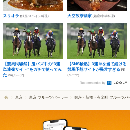
スリオラ
天空飲茶酒家
(銀座/スペイン料理)
(銀座/中華料理)
【競馬民騒然】鬼バズ中の“3連
【SNS騒然】3連単を当て続ける
単連発サイト”をガチで使ってみ
競馬予想サイトが異常すぎる
PR
た
(ルーツ)
PR(ルーツ)
Recommended by
東京
東京 フルーツパーラー
銀座・新橋・有楽町 フルーツパ