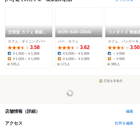
文明堂 カフェ 東銀座
MORI BAR GRAN
コメダイズ 東銀
店
カフェ、ダイニングバー
バー、カフェ
3.58
3.62
3.50
￥1,000～￥1,999
￥5,000～￥5,999
～￥999
Dinner:
Dinner:
Dinner:
￥1,000～￥1,999
￥4,000～￥4,999
～￥999
Lunch:
Lunch:
Lunch:
535人
171人
385人
広告を非表示
店舗情報（詳細）
編集
アクセス
住所を編集