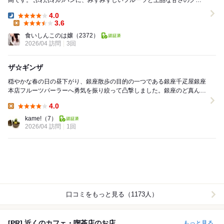
高です。 ふわふわのパンに、みずみずしいフルーツと上品な甘さのクリ
ーム。 派手さはないけれど、長く愛され...
4.0
Dinner:
3.6
Lunch:
食いしんこのは嬢
（2372）
2026/04 訪問
3回
ザ☆ギンザ
穏やかな春の日の昼下がり、銀座散歩の目的の一つである銀座千疋屋銀座
本店フルーツパーラーへ勇気を振り絞って凸撃しました。銀座のど真ん中
のビル1階で、同フルーツショップが強烈なオーラを...
4.0
Lunch:
kame!
（7）
2026/04 訪問
1回
口コミをもっと見る（1173人）
[PR] 近くのカフェ・喫茶店のお店
もっと見る