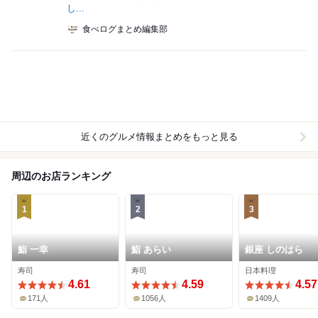
し...
食べログまとめ編集部
近くのグルメ情報まとめをもっと見る
周辺のお店ランキング
1
2
3
鮨 一幸
鮨 あらい
銀座 しのはら
寿司
寿司
日本料理
4.61
4.59
4.57
171人
1056人
1409人