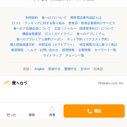
利用規約
食べログについて
携帯電話番号認証とは
口コミ・ランキングに対する取り組み
飲食店・飲食企業様向けサービス
食べログ店舗会員について
広告（メーカー・団体様等向け）について
機能改善要望
口コミガイドライン
食べログプレミアム
食べログプレミアム無料クーポン
ネット予約（リクエスト予約）
個人情報保護方針
外部送信（オプトアウト）
特定商取引法に基づく表記
推奨環境
ヘルプ・お問い合わせ
採用情報
企業情報
キーワード一覧
サイトマップ
チェーン一覧
言語：
English
简体中文
繁體中文
한국어
日本語
©Kakaku.com, Inc.
電話
行った
保存
共有