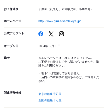
お子様連れ
子供可（乳児可、未就学児可、小学生可）
ホームページ
http://www.ginza-sembikiya.jp/
公式アカウント
オープン日
1894年12月11日
備考
※エレベーターは、2Fには止まりません。
ご不便をお掛けして申し訳ございませんが、階
段をご利用ください。
・地下1Fは営業しておりません。
・店内への飲食物のお持ち込みは、ご遠慮くだ
さい。
関連店舗情報
東京の銀座千疋屋
全国の銀座千疋屋