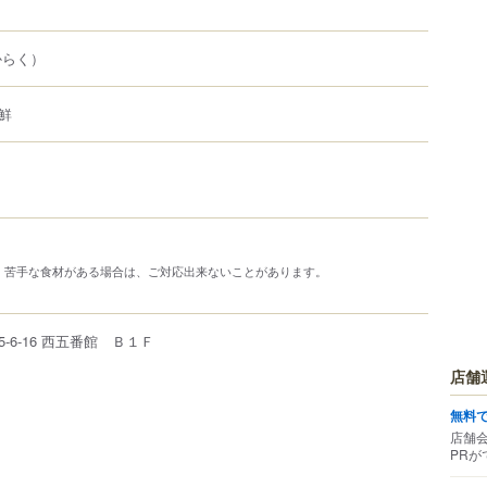
からく）
鮮
、苦手な食材がある場合は、ご対応出来ないことがあります。
5-6-16
西五番館 Ｂ１Ｆ
店舗
無料
店舗
PRが