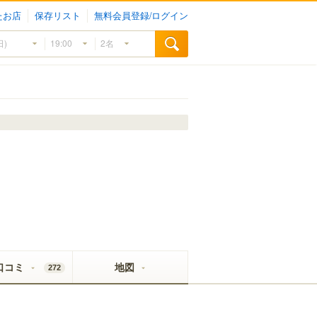
たお店
保存リスト
無料会員登録/ログイン
口コミ
地図
272