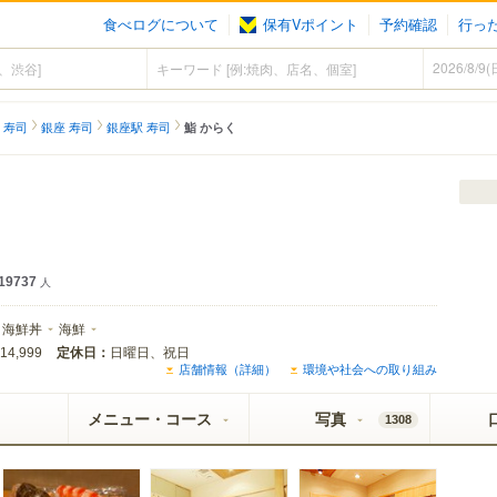
食べログについて
保有Vポイント
予約確認
行っ
 寿司
銀座 寿司
銀座駅 寿司
鮨 からく
19737
人
海鮮丼
海鮮
定休日：
日曜日、祝日
14,999
店舗情報（詳細）
環境や社会への取り組み
メニュー・コース
写真
1308