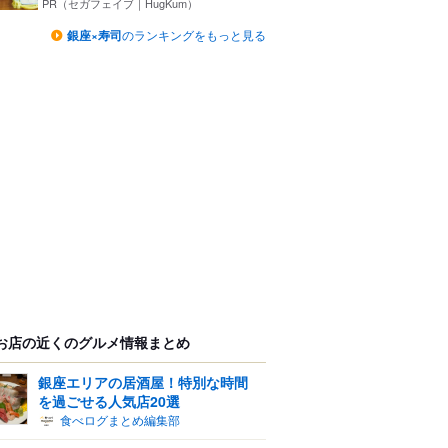
パ...
PR（セガフェイブ｜HugKum）
銀座×寿司
のランキングをもっと見る
お店の近くのグルメ情報まとめ
銀座エリアの居酒屋！特別な時間
を過ごせる人気店20選
食べログまとめ編集部