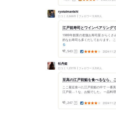
ryotaimanishi
口コミ 2,669件
フォロワー 5,920人
江戸前寿司とワインペアリング
1989年創業の老舗お寿司屋 からく
的なお寿司も多くだしております。 こち
る
2024/11
？
543
牡丹姫
口コミ 1,257件
フォロワー 3,530人
至高の江戸前鮨を食べるなら、
ここ最近食べた江戸前鮨の中で 一番美
江戸前…！な、お鮨でした。 一品料理
2024/11
？
247