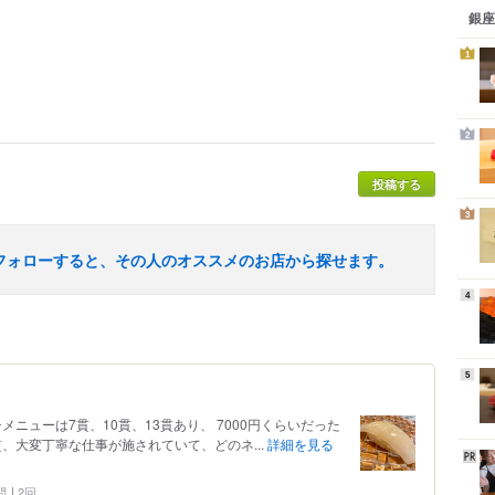
銀座
1
2
投稿する
3
フォローすると、その人のオススメのお店から探せます。
4
5
メニューは7貫、10貫、13貫あり、 7000円くらいだった
貫、大変丁寧な仕事が施されていて、どのネ...
詳細を見る
問
2回