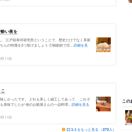
で酔い夜を
さん。 江戸前寿司研究所ということで、歴史だけでなく革新
らの特徴を3つ挙げましょう ①独創的で圧...
詳細を見
 訪問
1回
ここ
味しかったです。 どれも美しく細工してあって、 これぞ
この
も美味でしたが 他のお鮨屋さんの一品料理...
詳細を見る
 訪問
1回
口コミ
をもっと見る （
272
人）