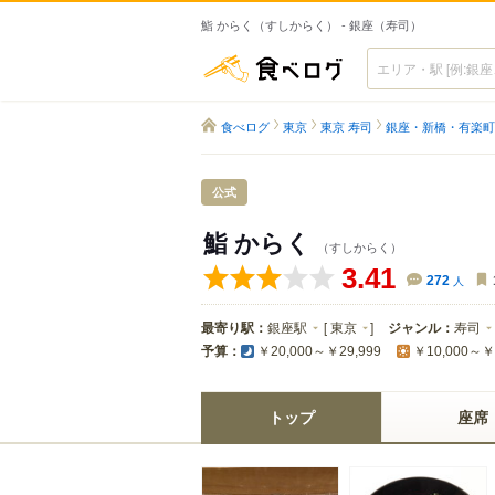
鮨 からく（すしからく） - 銀座（寿司）
食べログ
食べログ
東京
東京 寿司
銀座・新橋・有楽町
公式
鮨 からく
（すしからく）
3.41
272
人
最寄り駅：
銀座駅
[
東京
]
ジャンル：
寿司
予算：
￥20,000～￥29,999
￥10,000～￥
トップ
座席