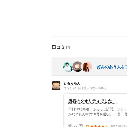
口コミ
？
好みのあう人を
ともららん
口コミ 461件
フォロワー 189人
流石のクオリティでした！
平日12時半頃、ふらっと訪問。 ランチ
かな？真ん中の10貫を選択。 一貫一
2025/06 訪
？
27