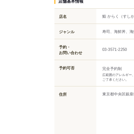
店舗基本情報
鮨 からく
（すし
店名
寿司、海鮮丼、海
ジャンル
予約・
03-3571-2250
お問い合わせ
予約可否
完全予約制
広範囲のアレルギー
ご了承ください。
東京都
中央区
銀座
住所