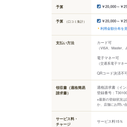
予算
￥20,000～￥29
予算
（口コミ集計）
￥20,000～￥29
利用金額分布を
カード可
支払い方法
（VISA、Master、
電子マネー可
（交通系電子マネー（S
QRコード決済不
適格請求書（イン
領収書（適格簡易
登録番号：T301000
請求書）
※最新の登録状況
か、店舗にお問い
サービス料・
サービス料15％
チャージ