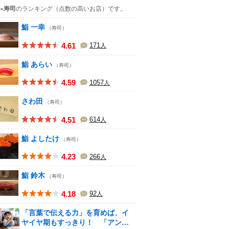
×寿司
のランキング
（点数の高いお店）
です。
鮨 一幸
（寿司）
4.61
171
人
鮨 あらい
（寿司）
4.59
1057
人
さわ田
（寿司）
4.51
614
人
鮨 よしたけ
（寿司）
4.23
266
人
鮨 鈴木
（寿司）
4.18
92
人
「言葉で伝える力」を育めば、イ
ヤイヤ期もすっきり！ 「アン