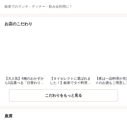
銀座でのランチ・ディナー・飲み会利用に！
お店のこだわり
【大人気】4種のおかずか
【タイセレクトに選ばれま
【夜は一品料理が充
ら2品選べる「日替わりラ
した！】銀座でタイ料理な
イのお酒もご用意し
ンチ屋台飯」
らティーヌン
す
こだわりをもっと見る
座席