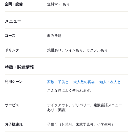
空間・設備
無料Wi-Fiあり
メニュー
コース
飲み放題
ドリンク
焼酎あり、ワインあり、カクテルあり
特徴・関連情報
利用シーン
家族・子供と
大人数の宴会
知人・友人と
こんな時によく使われます。
サービス
テイクアウト、デリバリー、複数言語メニュー
あり（英語）
お子様連れ
子供可（乳児可、未就学児可、小学生可）