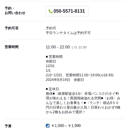
予約・
050-5571-8131
お問い合わせ
予約可否
予約可
平日ランチタイムは予約不可
11:00 - 22:00
営業時間
L.O. 21:30
■ 営業時間
休館日
12/31
1/1
(1/2~1/3日、営業時間11:00~19:00Lo18:30)
2024年8月19日 休館日
■ 定休日
無休■〈銀座駅徒歩1分〉本場バンコクのタイ料
理が味わえる！異国情緒溢れる空間■〈お得〉み
んなで楽しくお食事を！■〈ランチ〉税込9５０
円の日替わり屋台飯が人気！日替わりおかず4種
から2種をお好みで選択！
￥1,000～￥1,999
予算