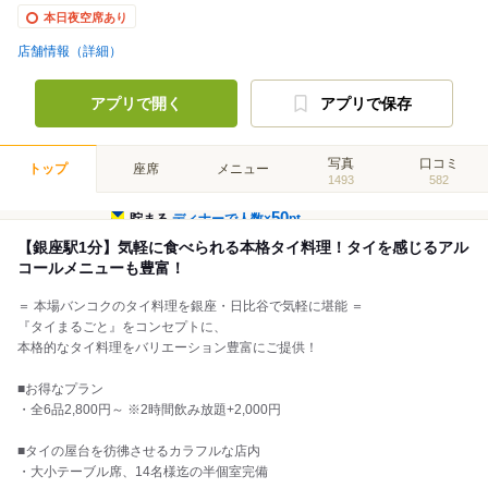
本日夜空席あり
店舗情報（詳細）
アプリで開く
アプリで保存
写真
口コミ
トップ
座席
メニュー
1493
582
50
貯まる
ディナーで人数×
pt
【銀座駅1分】気軽に食べられる本格タイ料理！タイを感じるアル
コールメニューも豊富！
＝ 本場バンコクのタイ料理を銀座・日比谷で気軽に堪能 ＝
『タイまるごと』をコンセプトに、
本格的なタイ料理をバリエーション豊富にご提供！
■お得なプラン
・全6品2,800円～ ※2時間飲み放題+2,000円
■タイの屋台を彷彿させるカラフルな店内
・大小テーブル席、14名様迄の半個室完備