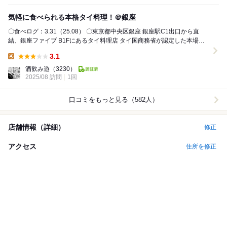
気軽に食べられる本格タイ料理！＠銀座
〇食べログ：3.31（25.08） 〇東京都中央区銀座 銀座駅C1出口から直
結、銀座ファイブ B1Fにあるタイ料理店 タイ国商務省が認定した本場の
タイ料理を味わえるレスト...
3.1
Lunch:
酒飲み遊
（3230）
2025/08 訪問
1回
口コミをもっと見る（582人）
店舗情報（詳細）
修正
アクセス
住所を修正