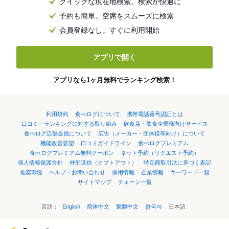
クイックな現在地検索。検索が快適に
予約も簡単。空席をスムーズに検索
会員登録なし。すぐに利用開始
アプリで開く
アプリなら1ヶ月無料でランキング検索！
利用規約
食べログについて
携帯電話番号認証とは
口コミ・ランキングに対する取り組み
飲食店・飲食企業様向けサービス
食べログ店舗会員について
広告（メーカー・団体様等向け）について
機能改善要望
口コミガイドライン
食べログプレミアム
食べログプレミアム無料クーポン
ネット予約（リクエスト予約）
個人情報保護方針
外部送信（オプトアウト）
特定商取引法に基づく表記
推奨環境
ヘルプ・お問い合わせ
採用情報
企業情報
キーワード一覧
サイトマップ
チェーン一覧
言語：
English
简体中文
繁體中文
한국어
日本語