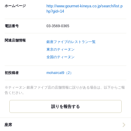
ホームページ
http://www.gourmet-kineya.co.jp/search/list.p
hp?gid=14
電話番号
03-3569-0365
関連店舗情報
銀座ファイブのレストラン一覧
東京のティーヌン
全国のティーヌン
初投稿者
mohaircat9
（2）
※ティーヌン 銀座ファイブ店の店舗情報に誤りがある場合は、以下からご報
告ください。
誤りを報告する
座席