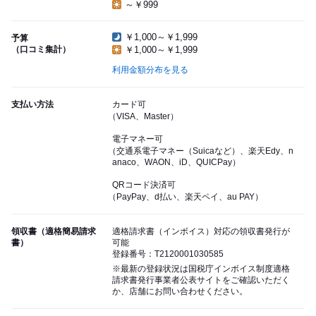
～￥999
￥1,000～￥1,999
予算
（口コミ集計）
￥1,000～￥1,999
利用金額分布を見る
支払い方法
カード可
（VISA、Master）
電子マネー可
（交通系電子マネー（Suicaなど）、楽天Edy、n
anaco、WAON、iD、QUICPay）
QRコード決済可
（PayPay、d払い、楽天ペイ、au PAY）
領収書（適格簡易請求
適格請求書（インボイス）対応の領収書発行が
書）
可能
登録番号：T2120001030585
※最新の登録状況は国税庁インボイス制度適格
請求書発行事業者公表サイトをご確認いただく
か、店舗にお問い合わせください。