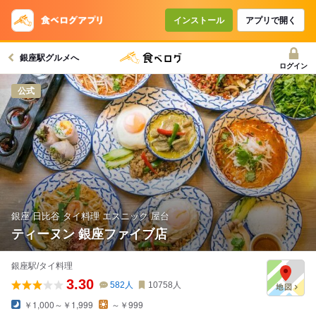
インストール
アプリで開く
銀座駅グルメへ
ログイン
公式
銀座 日比谷 タイ料理 エスニック 屋台
ティーヌン 銀座ファイブ店
銀座駅/タイ料理
3.30
582
人
10758
人
￥1,000～￥1,999
～￥999