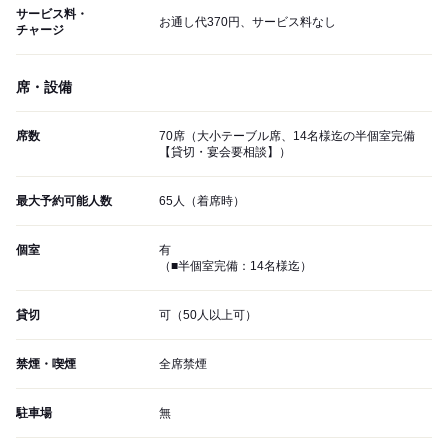
サービス料・
お通し代370円、サービス料なし
チャージ
席・設備
席数
70席（大小テーブル席、14名様迄の半個室完備
【貸切・宴会要相談】）
最大予約可能人数
65人（着席時）
個室
有
（■半個室完備：14名様迄）
貸切
可（50人以上可）
禁煙・喫煙
全席禁煙
駐車場
無