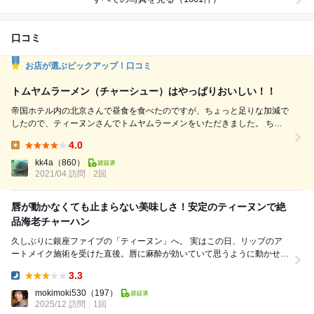
口コミ
お店が選ぶピックアップ！口コミ
トムヤムラーメン（チャーシュー）はやっぱりおいしい！！
帝国ホテル内の北京さんで昼食を食べたのですが、ちょっと足りな加減で
したので、ティーヌンさんでトムヤムラーメンをいただきました。 ちょ
うど２年くらい前にも同じようなシチュエーションでお邪魔しました。
4.0
ティーヌンさんのトムヤムラーメンは、適度に酸っぱ辛くて本当においし
Lunch:
いです。 やや固めの茹で加減の細麺も、ちょっとチープな感じなのです
kk4a
（860）
が、それがまたこのスープに合っていて、絶妙なおいしさです。 ...
2021/04 訪問
2回
唇が動かなくても止まらない美味しさ！安定のティーヌンで絶
品海老チャーハン
久しぶりに銀座ファイブの「ティーヌン」へ。 実はこの日、リップのア
ートメイク施術を受けた直後。唇に麻酔が効いていて思うように動かせな
い状態だったので、「スプーンで食べられるものな...
3.3
Dinner:
mokimoki530
（197）
2025/12 訪問
1回