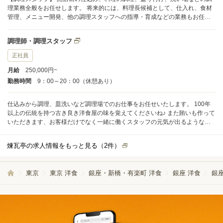
理業務全般をお任せします。 将来的には、料理長候補として、仕入れ、食材
管理、メニュー開発、他の調理スタッフへの指導・育成などの業務もお任せ
します。
調理師・調理スタッフ
正社員
月給
250,000円~
勤務時間
9：00～20：00（休憩あり）
仕込みから調理、皿洗いなど調理場でのお仕事をお任せいたします。 100年
以上の伝統を持つ古き良き洋食屋の味を覚えてくださいね♪ また賄いも作って
いただきます、お客様だけでなく一緒に働くスタッフの元気が出るような料
理をお願いします。 洋食に限らず和食や中華な料理の基礎ができている経験
者限定の募集になります。 即戦力として活躍していただきながら愛され続け
煉瓦亭の求人情報をもっと見る（
2
件）
る技術を習得してください。 未経験の方でも向上心・前向きな気持ちがあれ
ばOK◎ ベテランスタッフがしっかりとサポートいたしますので安心してくだ
さい。
東京
東京 洋食
銀座・新橋・有楽町 洋食
銀座 洋食
銀座