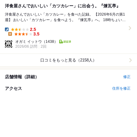
洋食屋さんでおいしい「カツカレー」に出会う。『煉瓦亭』
洋食屋さんでおいしい「カツカレー」を食べた記録。 【2026年6月の第1
週】 おいしい「カツカレー」を食べよう。 『煉瓦亭』へ。 18時ちょいと
前に到着。ドアを開けると店員...
2.5
Dinner:
3.5
Lunch:
オガミ イットウ
（1438）
2026/06 訪問
2回
口コミをもっと見る（2158人）
店舗情報（詳細）
修正
アクセス
住所を修正