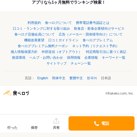
アプリなら1ヶ月無料でランキング検索！
利用規約
食べログについて
携帯電話番号認証とは
口コミ・ランキングに対する取り組み
飲食店・飲食企業様向けサービス
食べログ店舗会員について
広告（メーカー・団体様等向け）について
機能改善要望
口コミガイドライン
食べログプレミアム
食べログプレミアム無料クーポン
ネット予約（リクエスト予約）
個人情報保護方針
外部送信（オプトアウト）
特定商取引法に基づく表記
推奨環境
ヘルプ・お問い合わせ
採用情報
企業情報
キーワード一覧
サイトマップ
チェーン一覧
言語：
English
简体中文
繁體中文
한국어
日本語
©Kakaku.com, Inc.
電話
行った
保存
共有