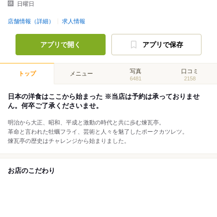
日曜日
店舗情報（詳細）
求人情報
アプリで開く
アプリで保存
写真
口コミ
トップ
メニュー
6481
2158
日本の洋食はここから始まった ※当店は予約は承っておりませ
ん。何卒ご了承くださいませ。
明治から大正、昭和、平成と激動の時代と共に歩む煉瓦亭。
革命と言われた牡蠣フライ、芸術と人々を魅了したポークカツレツ。
煉瓦亭の歴史はチャレンジから始まりました。
お店のこだわり