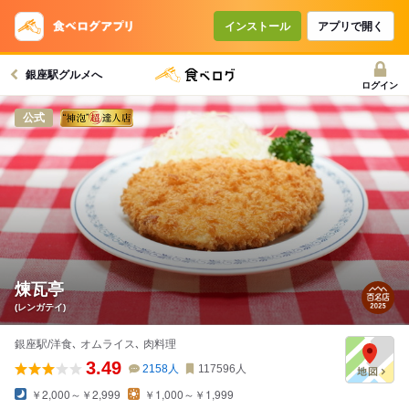
インストール
アプリで開く
銀座駅グルメへ
ログイン
公式
煉瓦亭
(レンガテイ)
銀座駅/洋食､ オムライス､ 肉料理
3.49
2158
人
117596
人
￥2,000～￥2,999
￥1,000～￥1,999