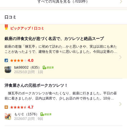
すべての写真を見る（7010件）
口コミ
ピックアップ！口コミ
銀座の洋食文化が息づく名店で、カツレツと絶品スープ
銀座の老舗「煉瓦亭」に初めて訪れた…かと思いきや、実は以前にも来た
ことがあったようで、建物を見て徐々に思い出しました。今回は定番の
「元祖ポークカツレツ」に加えて、コーンスープ・ご飯・ハイボールを注
4.0
文。まず驚いたのがコーンスープ。サイズが“小・大”から選べたのです
Dinner:
が、小さい方を頼んだことを本気で後悔す...
tak98002
（635）
2025/10 訪問
1回
洋食屋さんの元祖ポークカツレツ！
煉瓦亭のポークカツレツが食べたくなり、銀座に行きました。平日の昼
前に着きましたが、店内は満席で、少しお店の外で待ちました。10分ほ
どで店内に案内されました。今日は1階に案内されま...
4.7
Lunch:
もりＣ
（1576）
2026/07 訪問
9回