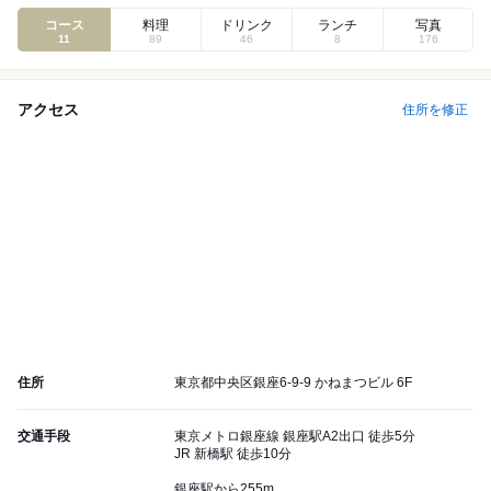
コース
料理
ドリンク
ランチ
写真
11
89
46
8
176
アクセス
住所を修正
住所
東京都中央区銀座6-9-9 かねまつビル 6F
交通手段
東京メトロ銀座線 銀座駅A2出口 徒歩5分
JR 新橋駅 徒歩10分
銀座駅から255m