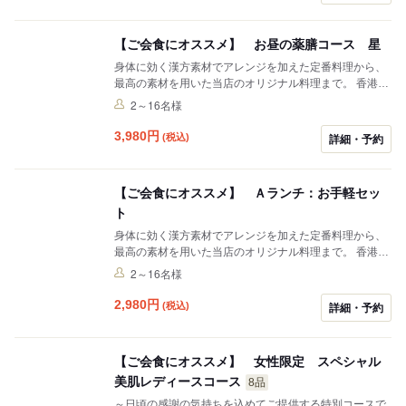
【ご会食にオススメ】 お昼の薬膳コース 星
身体に効く漢方素材でアレンジを加えた定番料理から、
最高の素材を用いた当店のオリジナル料理まで。 香港よ
り招いた熟練シェフが幅広い味をご提供します。 ※写真
2～16名様
はイメージです。
3,980
円
(税込)
詳細・予約
【ご会食にオススメ】 Ａランチ：お手軽セッ
ト
身体に効く漢方素材でアレンジを加えた定番料理から、
最高の素材を用いた当店のオリジナル料理まで。 香港よ
り招いた熟練シェフが幅広い味をご提供します。 ※写真
2～16名様
はイメージです。
2,980
円
(税込)
詳細・予約
【ご会食にオススメ】 女性限定 スペシャル
美肌レディースコース
8品
～日頃の感謝の気持ちを込めてご提供する特別コースで