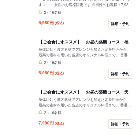
す～ 女性のお客様限定です ※男性のお客様：7,980
円 ※ランチタイムのみご提供のコースです。
2～16名様
5,980
円
(税込)
詳細・予約
【ご会食にオススメ】 お昼の薬膳コース 福
身体に効く漢方素材でアレンジを加えた定番料理から、
最高の素材を用いた当店のオリジナル料理まで。 香港よ
り招いた熟練シェフが幅広い味をご提供します。 ※写真
2～16名様
はイメージです。
5,980
円
(税込)
詳細・予約
【ご会食にオススメ】 お昼の薬膳コース 天
身体に効く漢方素材でアレンジを加えた定番料理から、
最高の素材を用いた当店のオリジナル料理まで。 香港よ
り招いた熟練シェフが幅広い味をご提供します。 ※写真
2～16名様
はイメージです。
7,980
円
(税込)
詳細・予約