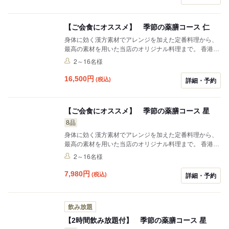
【ご会食にオススメ】 季節の薬膳コース 仁
身体に効く漢方素材でアレンジを加えた定番料理から、
最高の素材を用いた当店のオリジナル料理まで。 香港よ
り招いた熟練シェフが幅広い味をご提供します。 ※写真
2～16名様
はイメージです。
16,500
円
(税込)
詳細・予約
【ご会食にオススメ】 季節の薬膳コース 星
8品
身体に効く漢方素材でアレンジを加えた定番料理から、
最高の素材を用いた当店のオリジナル料理まで。 香港よ
り招いた熟練シェフが幅広い味をご提供します。 ※写真
2～16名様
はイメージです。
7,980
円
(税込)
詳細・予約
飲み放題
【2時間飲み放題付】 季節の薬膳コース 星