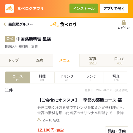
コースで使えるクーポン
戻る
インストール
アプリで開く
銀座駅グルメへ
クーポンを利用せず予約する
ログイン
中国薬膳料理 星福
公式
銀座駅/中華料理､ 薬膳
写真
口コミ
トップ
座席
メニュー
2513
465
コース
料理
ドリンク
ランチ
写真
11
89
46
8
176
11件
更新日 : 2026/07/08
(税込価格)
【ご会食にオススメ】 季節の薬膳コース 福
身体に効く漢方素材でアレンジを加えた定番料理から、
最高の素材を用いた当店のオリジナル料理まで。 香港よ
り招いた熟練シェフが幅広い味をご提供します。 ※写真
2～16名様
はイメージです。
12,100
円
(税込)
詳細・予約