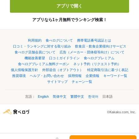
アプリで開く
アプリなら1ヶ月無料でランキング検索！
利用規約
食べログについて
携帯電話番号認証とは
口コミ・ランキングに対する取り組み
飲食店・飲食企業様向けサービス
食べログ店舗会員について
広告（メーカー・団体様等向け）について
機能改善要望
口コミガイドライン
食べログプレミアム
食べログプレミアム無料クーポン
ネット予約（リクエスト予約）
個人情報保護方針
外部送信（オプトアウト）
特定商取引法に基づく表記
推奨環境
ヘルプ・お問い合わせ
採用情報
企業情報
キーワード一覧
サイトマップ
チェーン一覧
言語：
English
简体中文
繁體中文
한국어
日本語
©Kakaku.com, Inc.