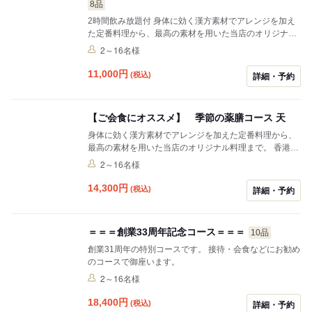
8品
2時間飲み放題付 身体に効く漢方素材でアレンジを加え
た定番料理から、最高の素材を用いた当店のオリジナル
料理まで。 香港より招いた熟練シェフが幅広い味をご提
2～16名様
供します。 ※写真はイメージです。
11,000
円
(税込)
詳細・予約
【ご会食にオススメ】 季節の薬膳コース 天
身体に効く漢方素材でアレンジを加えた定番料理から、
最高の素材を用いた当店のオリジナル料理まで。 香港よ
り招いた熟練シェフが幅広い味をご提供します。 ※写真
2～16名様
はイメージです。
14,300
円
(税込)
詳細・予約
＝＝＝創業33周年記念コース＝＝＝
10品
創業31周年の特別コースです。 接待・会食などにお勧め
のコースで御座います。
2～16名様
18,400
円
(税込)
詳細・予約