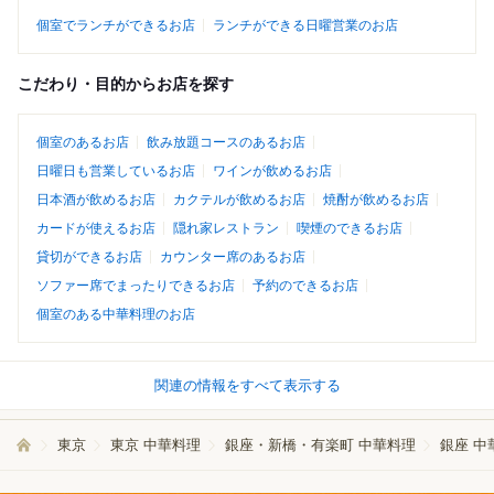
個室でランチができるお店
ランチができる日曜営業のお店
こだわり・目的からお店を探す
個室のあるお店
飲み放題コースのあるお店
日曜日も営業しているお店
ワインが飲めるお店
日本酒が飲めるお店
カクテルが飲めるお店
焼酎が飲めるお店
カードが使えるお店
隠れ家レストラン
喫煙のできるお店
貸切ができるお店
カウンター席のあるお店
ソファー席でまったりできるお店
予約のできるお店
個室のある中華料理のお店
関連の情報をすべて表示する
東京
東京 中華料理
銀座・新橋・有楽町 中華料理
銀座 中