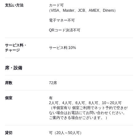
支払い方法
カード可
（VISA、Master、JCB、AMEX、Diners）
電子マネー不可
QRコード決済不可
サービス料・
サービス料:10%
チャージ
席・設備
席数
72席
個室
有
2人可、4人可、6人可、8人可、10～20人可
（半個室有り 個室ご利用でネット予約で空きが
ない場合はお電話にてお問い合わせください。
ご案内できる場合がございます。 ）
貸切
可（20人～50人可）