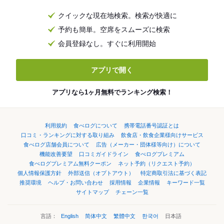
クイックな現在地検索。検索が快適に
予約も簡単。空席をスムーズに検索
会員登録なし。すぐに利用開始
アプリで開く
アプリなら1ヶ月無料でランキング検索！
利用規約
食べログについて
携帯電話番号認証とは
口コミ・ランキングに対する取り組み
飲食店・飲食企業様向けサービス
食べログ店舗会員について
広告（メーカー・団体様等向け）について
機能改善要望
口コミガイドライン
食べログプレミアム
食べログプレミアム無料クーポン
ネット予約（リクエスト予約）
個人情報保護方針
外部送信（オプトアウト）
特定商取引法に基づく表記
推奨環境
ヘルプ・お問い合わせ
採用情報
企業情報
キーワード一覧
サイトマップ
チェーン一覧
言語：
English
简体中文
繁體中文
한국어
日本語