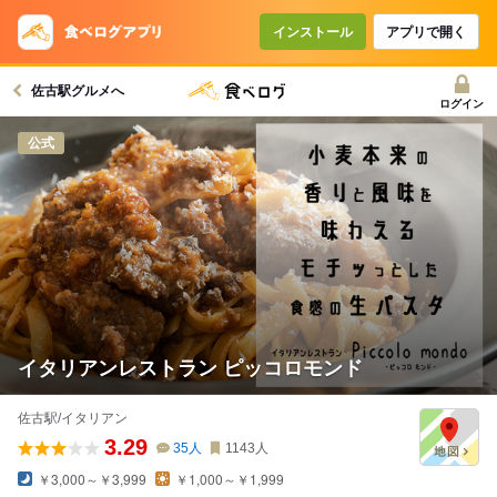
インストール
アプリで開く
佐古駅グルメへ
ログイン
公式
イタリアンレストラン ピッコロモンド
佐古駅/イタリアン
3.29
35
人
1143
人
￥3,000～￥3,999
￥1,000～￥1,999