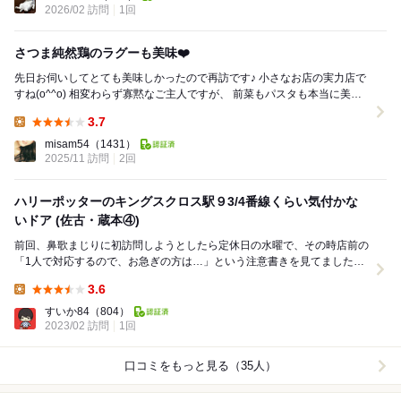
2026/02 訪問
1回
さつま純然鶏のラグーも美味❤️
先日お伺いしてとても美味しかったので再訪です♪ 小さなお店の実力店で
すね(o^^o) 相変わらず寡黙なご主人ですが、 前菜もパスタも本当に美味
しくて、 量もちょうど良い...
3.7
Lunch:
misam54
（1431）
2025/11 訪問
2回
ハリーポッターのキングスクロス駅９3/4番線くらい気付かな
いドア (佐古・蔵本④)
前回、鼻歌まじりに初訪問しようとしたら定休日の水曜で、その時店前の
「1人で対応するので、お急ぎの方は…」という注意書きを見てました。
1日5,6か所の用を詰め込んでいて、ざっ...
3.6
Lunch:
すいか84
（804）
2023/02 訪問
1回
口コミをもっと見る（35人）