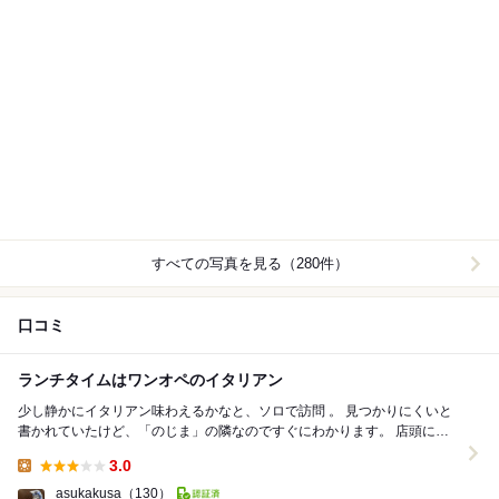
すべての写真を見る（280件）
口コミ
ランチタイムはワンオペのイタリアン
少し静かにイタリアン味わえるかなと、ソロで訪問 。 見つかりにくいと
書かれていたけど、「のじま」の隣なのですぐにわかります。 店頭に
は、一人でやっているので時間かかる、応...
3.0
Lunch:
asukakusa
（130）