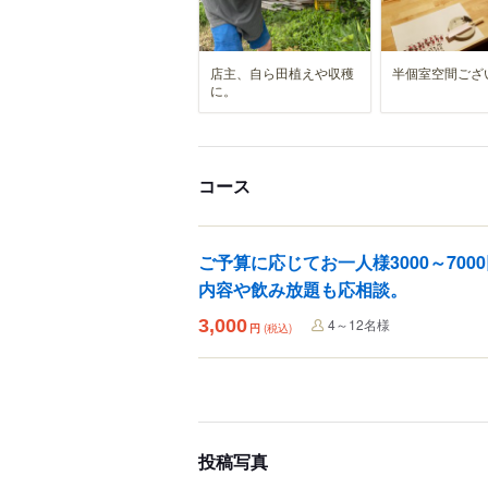
店主、自ら田植えや収穫
半個室空間ござ
に。
コース
ご予算に応じてお一人様3000～70
内容や飲み放題も応相談。
3,000
4～12名様
円
(税込)
投稿写真