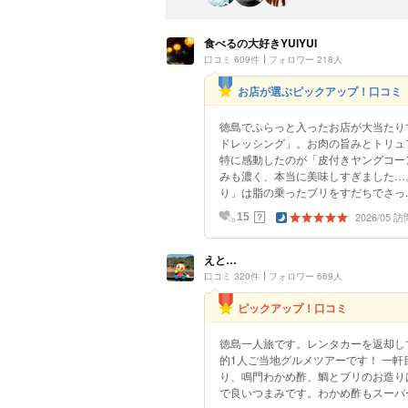
食べるの大好きYUIYUI
口コミ 609件
フォロワー 218人
お店が選ぶピックアップ！口コミ
徳島でふらっと入ったお店が大当たり
ドレッシング」。お肉の旨みとトリュ
特に感動したのが「皮付きヤングコー
みも濃く、本当に美味しすぎました…
り」は脂の乗ったブリをすだちでさっ..
2026/05 訪
？
15
えと…
口コミ 320件
フォロワー 669人
ピックアップ！口コミ
徳島一人旅です。レンタカーを返却し
的1人ご当地グルメツアーです！ 一
り、鳴門わかめ酢、鯛とブリのお造り
で良いつまみです。わかめ酢もスーパー.