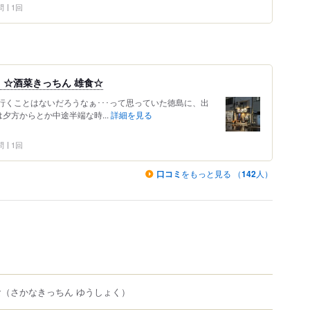
問
1回
 ☆酒菜きっちん 雄食☆
 もう行くことはないだろうなぁ･･･って思っていた徳島に、出
事は夕方からとか中途半端な時...
詳細を見る
問
1回
口コミ
をもっと見る （
142
人）
食
（さかなきっちん ゆうしょく）