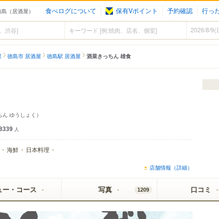
食べログについて
保有Vポイント
予約確認
行っ
 徳島（居酒屋）
屋
徳島市 居酒屋
徳島駅 居酒屋
酒菜きっちん 雄食
ちん ゆうしょく）
8339
人
海鮮
日本料理
店舗情報（詳細）
ュー・コース
写真
口コミ
1209