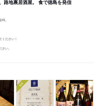
、路地裏居酒屋。 食で徳島を発信
金時。
、
てください！
ださい。
ドリンク
料理