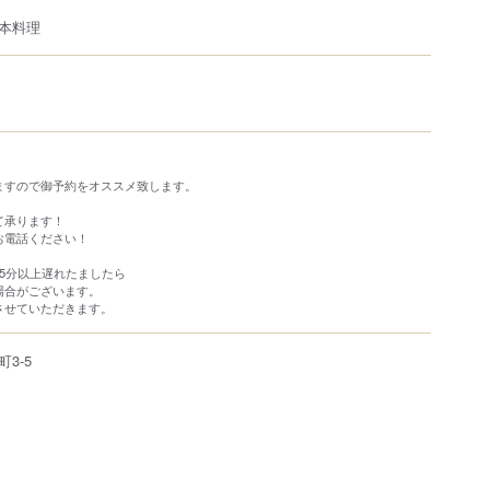
本料理
ますので御予約をオススメ致します。
て承ります！
お電話ください！
5分以上遅れたましたら
場合がございます。
させていただきます。
町
3-5