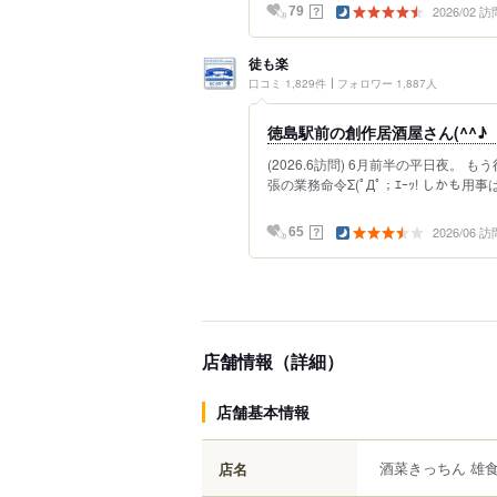
2026/02 訪
？
79
徒も楽
口コミ 1,829件
フォロワー 1,887人
徳島駅前の創作居酒屋さん(^^♪
(2026.6訪問) 6月前半の平日夜。
張の業務命令Σ(ﾟДﾟ；ｴｰｯ! しかも用
2026/06 訪
？
65
店舗情報（詳細）
店舗基本情報
酒菜きっちん 雄
店名