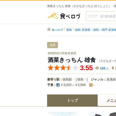
酒菜きっちん 雄食（さかなきっちん ゆうしょく） -
食べログ
食べログ
徳島
徳島 居酒屋
徳島・鳴門 居酒
公式
徳島駅前の和食居酒屋
酒菜きっちん 雄食
（さかなきっ
3.55
142
人
最寄り駅：
徳島駅
[
徳島
]
ジャンル：
居酒屋
予算：
￥3,000～￥3,999
-
トップ
メニ