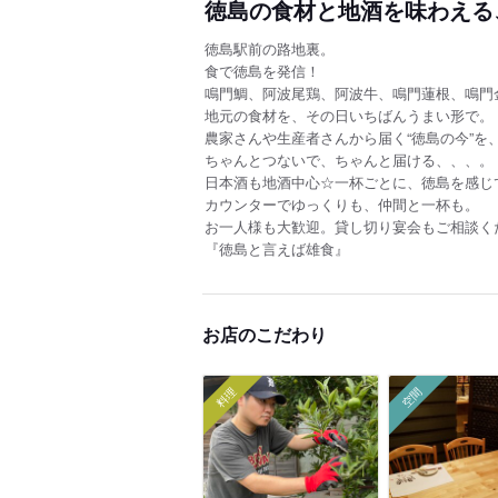
徳島の食材と地酒を味わえる
徳島駅前の路地裏。
食で徳島を発信！
鳴門鯛、阿波尾鶏、阿波牛、鳴門蓮根、鳴門
地元の食材を、その日いちばんうまい形で。
農家さんや生産者さんから届く“徳島の今”を
ちゃんとつないで、ちゃんと届ける、、、。
日本酒も地酒中心☆一杯ごとに、徳島を感じ
カウンターでゆっくりも、仲間と一杯も。
お一人様も大歓迎。貸し切り宴会もご相談く
『徳島と言えば雄食』
お店のこだわり
料理
空間