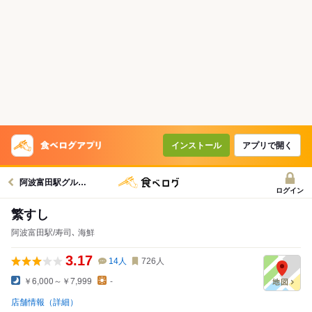
インストール
アプリで開く
阿波富田駅グルメへ
ログイン
繁すし
阿波富田駅/寿司､ 海鮮
3.17
14
人
726
人
￥6,000～￥7,999
-
店舗情報（詳細）