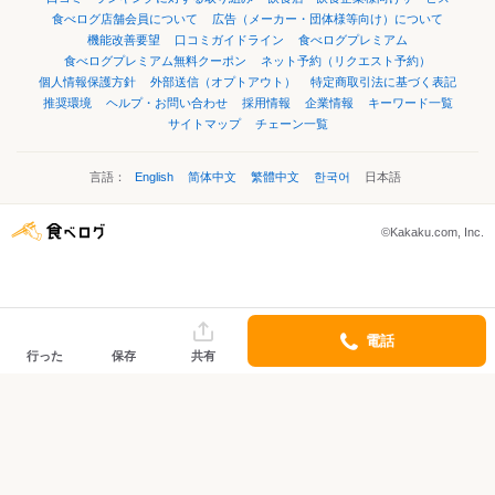
食べログ店舗会員について
広告（メーカー・団体様等向け）について
機能改善要望
口コミガイドライン
食べログプレミアム
食べログプレミアム無料クーポン
ネット予約（リクエスト予約）
個人情報保護方針
外部送信（オプトアウト）
特定商取引法に基づく表記
推奨環境
ヘルプ・お問い合わせ
採用情報
企業情報
キーワード一覧
サイトマップ
チェーン一覧
言語：
English
简体中文
繁體中文
한국어
日本語
©Kakaku.com, Inc.
電話
行った
保存
共有