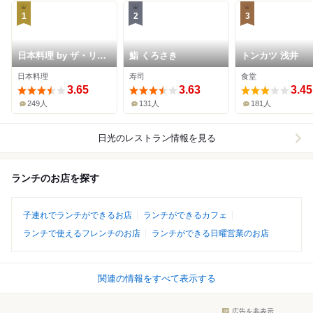
1
2
3
日本料理 by ザ・リッ
鮨 くろさき
トンカツ 浅井
ツ・カールトン日光
日本料理
寿司
食堂
3.65
3.63
3.45
249人
131人
181人
日光
のレストラン情報を見る
ランチのお店を探す
子連れでランチができるお店
ランチができるカフェ
ランチで使えるフレンチのお店
ランチができる日曜営業のお店
関連の情報をすべて表示する
広告を非表示