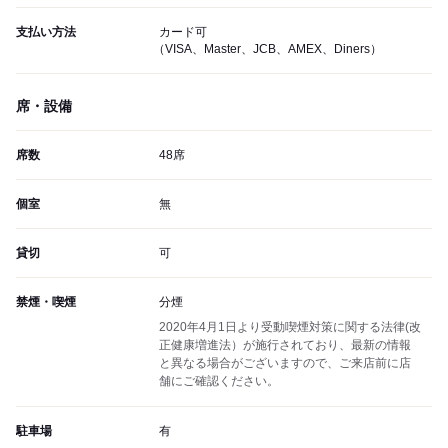
支払い方法
カード可
（VISA、Master、JCB、AMEX、Diners）
席・設備
席数
48席
個室
無
貸切
可
禁煙・喫煙
分煙
2020年4月1日より受動喫煙対策に関する法律(改
正健康増進法）が施行されており、最新の情報
と異なる場合がございますので、ご来店前に店
舗にご確認ください。
駐車場
有