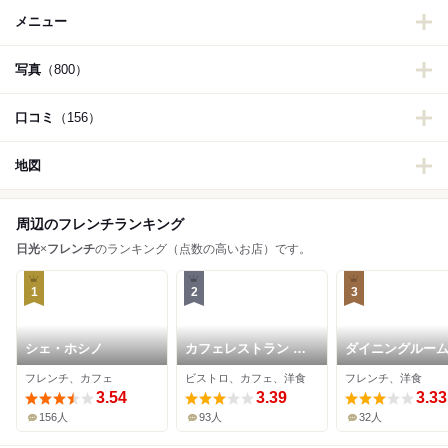
メニュー
写真
（800）
口コミ
（156）
地図
周辺のフレンチランキング
日光
×
フレンチ
のランキング（点数の高いお店）です。
1
2
3
シェ・ホシノ
カフェレストラン ふ
ダイニングルー
じもと
なら
フレンチ、カフェ
ビストロ、カフェ、洋食
フレンチ、洋食
3.54
3.39
3.33
156人
93人
32人