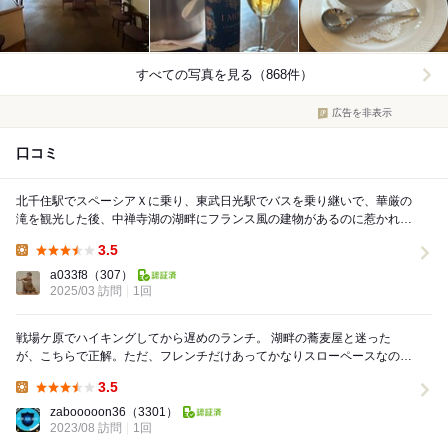
すべての写真を見る（868件）
広告を非表示
口コミ
北千住駅でスペーシアＸに乗り、東武日光駅でバスを乗り継いで、華厳の
滝を観光した後、中禅寺湖の湖畔にフランス風の建物があるのに惹かれ、
ランチの時間帯に予約せず突然の訪問。 既に予約...
3.5
Lunch:
a033f8
（307）
2025/03 訪問
1回
戦場ケ原でハイキングしてから遅めのランチ。 湖畔の蕎麦屋と迷った
が、こちらで正解。ただ、フレンチだけあってかなりスローペースなの
で、時間があるかた限定です。また、待った割には熱々...
3.5
Lunch:
zabooooon36
（3301）
2023/08 訪問
1回