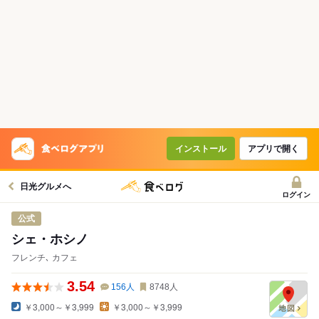
インストール
アプリで開く
日光グルメへ
ログイン
公式
シェ・ホシノ
フレンチ､ カフェ
3.54
156
人
8748
人
￥3,000～￥3,999
￥3,000～￥3,999