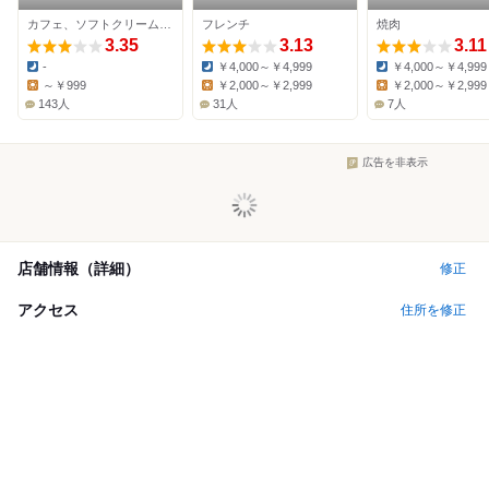
カフェ、ソフトクリーム、洋食
フレンチ
焼肉
3.35
3.13
3.11
-
￥4,000～￥4,999
￥4,000～￥4,999
Dinner:
Dinner:
Dinner:
～￥999
￥2,000～￥2,999
￥2,000～￥2,999
Lunch:
Lunch:
Lunch:
143人
31人
7人
広告を非表示
店舗情報（詳細）
修正
アクセス
住所を修正