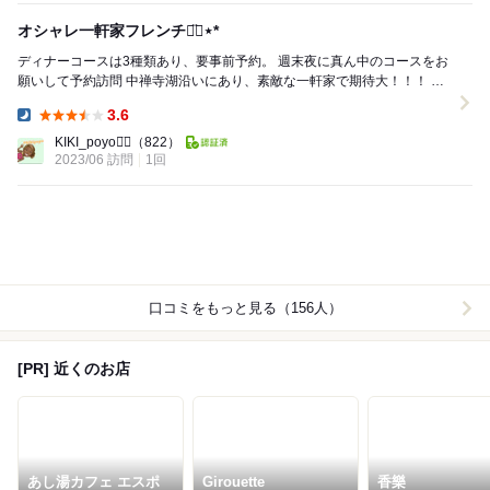
オシャレ一軒家フレンチ◡̈⃝︎⋆︎*
ディナーコースは3種類あり、要事前予約。 週末夜に真ん中のコースをお
願いして予約訪問 中禅寺湖沿いにあり、素敵な一軒家で期待大！！！ 入
り口には予約で満席。の記載があ...
3.6
Dinner:
KIKI_poyo◡̈⃝︎
（822）
2023/06 訪問
1回
口コミをもっと見る（156人）
[PR] 近くのお店
あし湯カフェ エスポ
Girouette
香樂