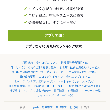
クイックな現在地検索。検索が快適に
予約も簡単。空席をスムーズに検索
会員登録なし。すぐに利用開始
アプリで開く
アプリなら1ヶ月無料でランキング検索！
利用規約
食べログについて
携帯電話番号認証とは
口コミ・ランキングに対する取り組み
飲食店・飲食企業様向けサービス
食べログ店舗会員について
広告（メーカー・団体様等向け）について
機能改善要望
口コミガイドライン
食べログプレミアム
食べログプレミアム無料クーポン
ネット予約（リクエスト予約）
個人情報保護方針
外部送信（オプトアウト）
特定商取引法に基づく表記
推奨環境
ヘルプ・お問い合わせ
採用情報
企業情報
キーワード一覧
サイトマップ
チェーン一覧
言語：
English
简体中文
繁體中文
한국어
日本語