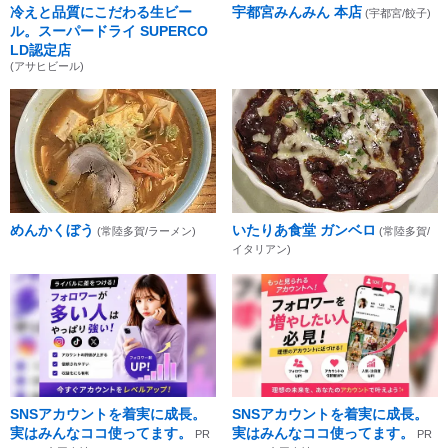
冷えと品質にこだわる生ビー
宇都宮みんみん 本店
(宇都宮/餃子)
ル。スーパードライ SUPERCO
LD認定店
(アサヒビール)
めんかくぼう
いたりあ食堂 ガンベロ
(常陸多賀/ラーメン)
(常陸多賀/
イタリアン)
SNSアカウントを着実に成長。
SNSアカウントを着実に成長。
実はみんなココ使ってます。
実はみんなココ使ってます。
PR
PR