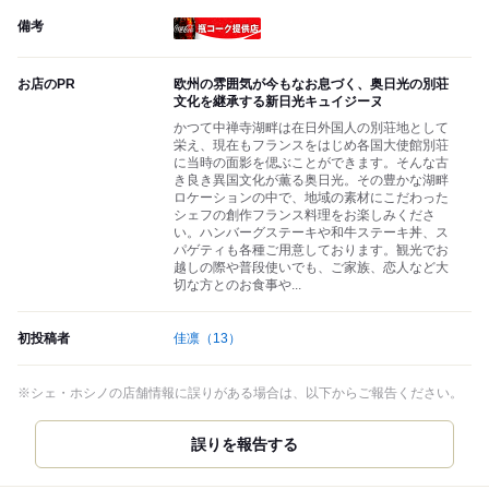
備考
瓶コーク提供店
お店のPR
欧州の雰囲気が今もなお息づく、奥日光の別荘
文化を継承する新日光キュイジーヌ
かつて中禅寺湖畔は在日外国人の別荘地として
栄え、現在もフランスをはじめ各国大使館別荘
に当時の面影を偲ぶことができます。そんな古
き良き異国文化が薫る奥日光。その豊かな湖畔
ロケーションの中で、地域の素材にこだわった
シェフの創作フランス料理をお楽しみくださ
い。ハンバーグステーキや和牛ステーキ丼、ス
パゲティも各種ご用意しております。観光でお
越しの際や普段使いでも、ご家族、恋人など大
切な方とのお食事や...
初投稿者
佳凛
（13）
※シェ・ホシノの店舗情報に誤りがある場合は、以下からご報告ください。
誤りを報告する