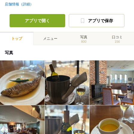
店舗情報（詳細）
アプリで開く
アプリで保存
写真
口コミ
トップ
メニュー
800
156
写真