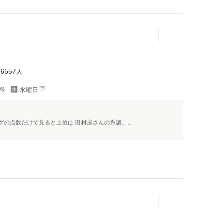
人
16557
水曜日
99
の点数だけで見ると上位は 田村屋さんの系譜。...