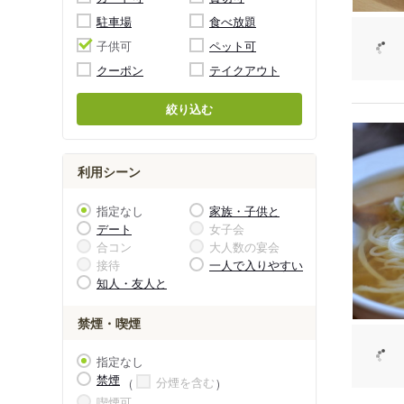
駐車場
食べ放題
子供可
ペット可
クーポン
テイクアウト
絞り込む
利用シーン
指定なし
家族・子供と
デート
女子会
合コン
大人数の宴会
接待
一人で入りやすい
知人・友人と
禁煙・喫煙
指定なし
禁煙
分煙を含む
喫煙可