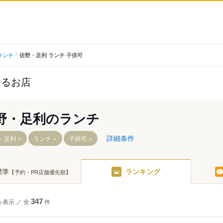
ランチ
佐野・足利 ランチ 子供可
けるお店
野・足利のランチ
詳細条件
・足利
ランチ
子供可
標準
ランキング
【予約・PR店舗優先順】
東武和泉駅
多田駅
足利市駅
葛生駅
野州山辺駅
を表示
／
全
347
件
フラワーパーク駅
田島駅