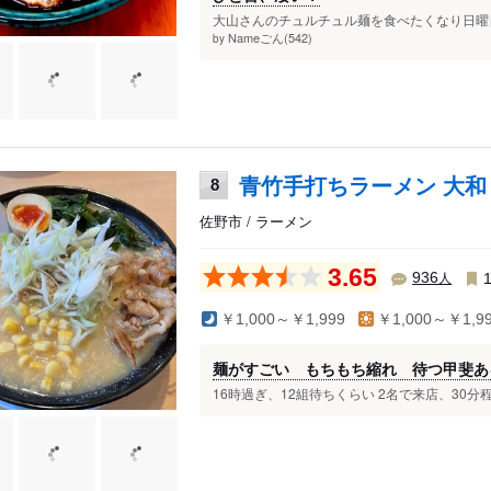
大山さんのチュルチュル麺を食べたくなり日曜日の
Nameごん(542)
by
青竹手打ちラーメン 大和
8
佐野市 / ラーメン
3.65
人
936
￥1,000～￥1,999
￥1,000～￥1,9
麺がすごい もちもち縮れ 待つ甲斐あ
16時過ぎ、12組待ちくらい 2名で来店、30分程