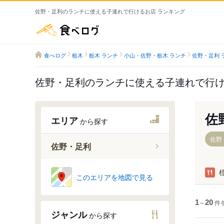
佐野・足利のランチに使える子連れで行けるお店 ランキング
食べログ
食べログ
栃木
栃木 ランチ
小山・佐野・栃木 ランチ
佐野・足利 
佐野・足利のランチに使える子連れで行
佐
エリア
から探す
佐野
佐野・足利
小俣駅
このエリアを地図で見る
山前駅
足利駅
1
～
20
件
ジャンル
から探す
あしかが