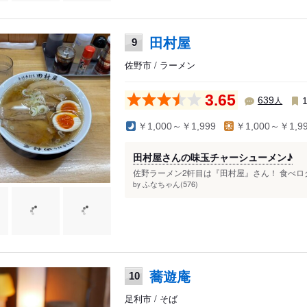
田村屋
9
佐野市 / ラーメン
3.65
人
639
￥1,000～￥1,999
￥1,000～￥1,9
田村屋さんの味玉チャーシューメン♪
佐野ラーメン2軒目は『田村屋』さん！ 食べログ
ふなちゃん(576)
by
蕎遊庵
10
足利市 / そば