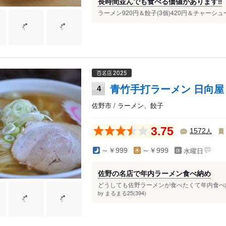
長時間並んでも食べる価値があります‼️
ラーメン920円＆餃子(3個)420円＆チャーシュ
青竹手打ラーメン 日向屋
4
佐野市 / ラーメン、餃子
3.75
人
1572
水曜日
～￥999
～￥999
佐野の名店で年内ラーメン食べ納め
どうしても佐野ラーメンが食べたくて年内食べ納
まるまる25(394)
by