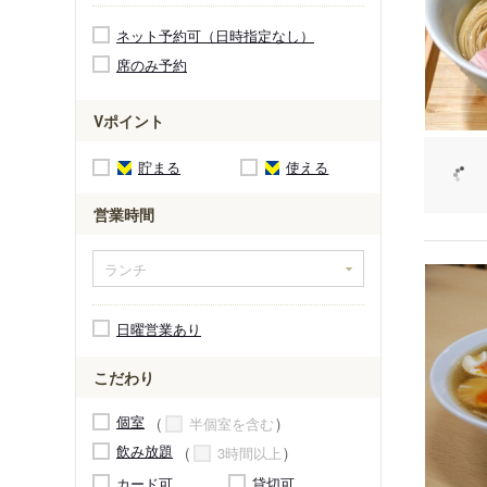
ネット予約可（日時指定なし）
席のみ予約
Vポイント
貯まる
使える
営業時間
日曜営業あり
こだわり
個室
半個室を含む
飲み放題
3時間以上
カード可
貸切可