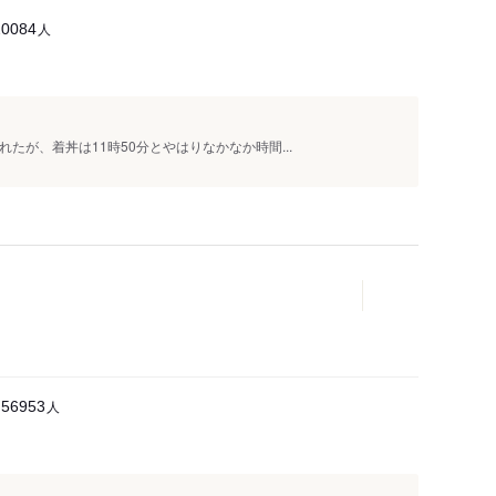
人
20084
れたが、着丼は11時50分とやはりなかなか時間...
人
56953