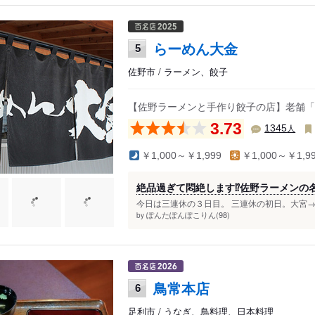
らーめん大金
5
佐野市 / ラーメン、餃子
【佐野ラーメンと手作り餃子の店】老舗「
3.73
人
1345
￥1,000～￥1,999
￥1,000～￥1,9
絶品過ぎて悶絶します⁉︎佐野ラーメンの
今日は三連休の３日目。 三連休の初日。大宮→佐
ぽんたぽんぽこりん(98)
by
鳥常本店
6
足利市 / うなぎ、鳥料理、日本料理