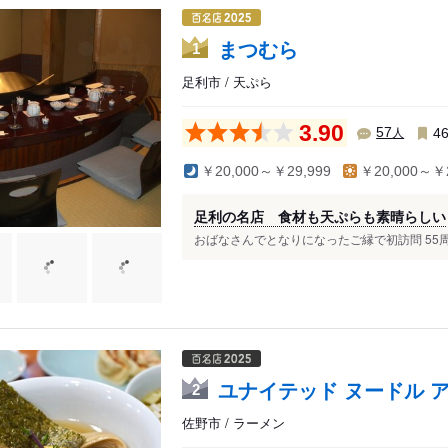
佐野市駅
堀米駅
まつむら
1
吉水駅
足利市 / 天ぷら
田沼駅
3.90
人
57
4
￥20,000～￥29,999
￥20,000～￥2
足利の名店 食材も天ぷらも素晴らしい
おばなさんでとなりになったご縁で初訪問 55周年
ユナイテッド ヌードル 
2
佐野市 / ラーメン