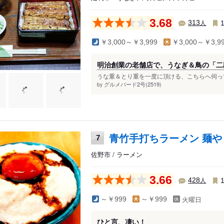
3.68
人
313
￥3,000～￥3,999
￥3,000～￥3,9
明治創業の老舗店で、うなぎ＆鳥の「二
うな重＆とり重を一度に頂ける、こちらへ伺って
グルメバード2号(2519)
by
青竹手打ちラーメン 麺や
7
佐野市 / ラーメン
3.66
人
428
火曜日
～￥999
～￥999
ひと言、凄い！