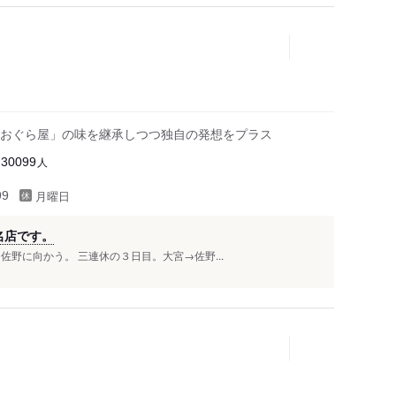
おぐら屋」の味を継承しつつ独自の発想をプラス
人
30099
月曜日
99
名店です。
野に向かう。 三連休の３日目。大宮→佐野...