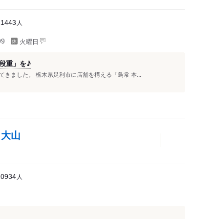
人
11443
火曜日
99
段重」を♪
きました。 栃木県足利市に店舗を構える「鳥常 本...
 大山
人
10934