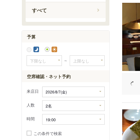
富田駅
すべて
佐野駅
県駅
福居駅
予算
～
空席確認・ネット予約
来店日
人数
時間
この条件で検索