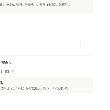
10:00に訪問。券売機での順番は5組目。退店時...
人
17855
-
99
る
で呼ばれた 17時からの営業かと思い...
瑞州(496)
by