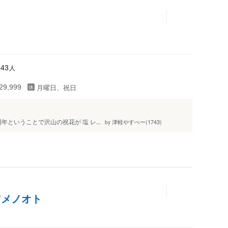
人
643
月曜日、祝日
9,999
ということで沢山の祝花が 塩 レ...
津軽やすべー(1743)
by
アメノオト