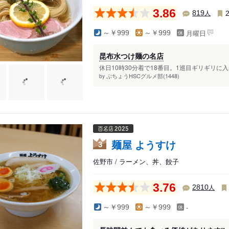
3.86
人
819
月曜日
～￥999
～￥999
昆布水つけ麺の名店
休日10時30分着で18番目。1巡目ギリギリに入
ぶちょうHSCグルメ部(1448)
by
麺屋 ようすけ
3
佐野市 / ラーメン、丼、餃子
3.76
人
2810
-
～￥999
～￥999