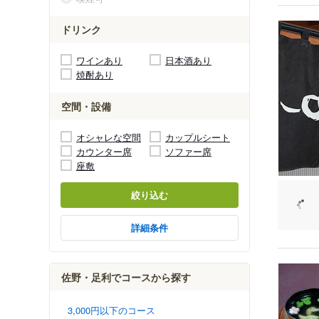
ドリンク
ワインあり
日本酒あり
焼酎あり
空間・設備
オシャレな空間
カップルシート
カウンター席
ソファー席
座敷
絞り込む
詳細条件
佐野・足利でコースから探す
3,000円以下のコース