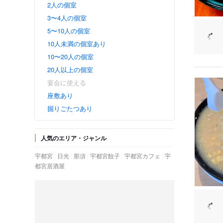
2人の個室
3〜4人の個室
5〜10人の個室
10人未満の個室あり
10〜20人の個室
20人以上の個室
宴会に使える
座敷あり
掘りごたつあり
人気のエリア・ジャンル
宇都宮
日光
那須
宇都宮餃子
宇都宮カフェ
宇
都宮居酒屋