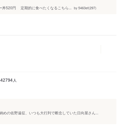
ー丼520円 定期的に食べたくなるこちら...
5463ef(297)
by
人
42794
めの佐野遠征、いつも大行列で断念していた日向屋さん...