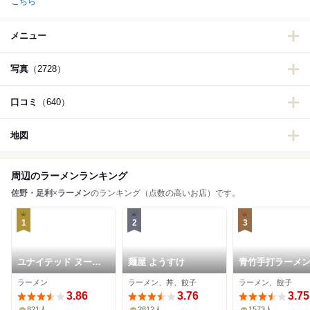
こちら
メニュー
写真
（2728）
口コミ
（640）
地図
周辺のラーメンランキング
佐野・足利
×
ラーメン
のランキング（点数の高いお店）です。
1
2
3
ユナイテッド ヌード
麺屋 ようすけ
青竹手打ラーメン
ル アメノオト
向屋
ラーメン
ラーメン、丼、餃子
ラーメン、餃子
3.86
3.76
3.75
821人
2812人
1573人