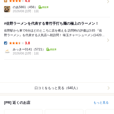
4.0
Lunch:
のあ5861
（456）
2026/08 訪問
1回
#佐野ラーメンを代表する青竹手打ち麺の極上のラーメン！
佐野駅から車で6分ほどのところに店を構える 訪問時の評価は3.65 『佐
野ラーメン』を代表する人気店へ初訪問！ 味玉チャーシューメン(1420
円) 餃子 3個(340円...
3.8
Dinner:
みっきー0141
（5721）
2026/06 訪問
1回
口コミをもっと見る（640人）
[PR] 近くのお店
もっと見る