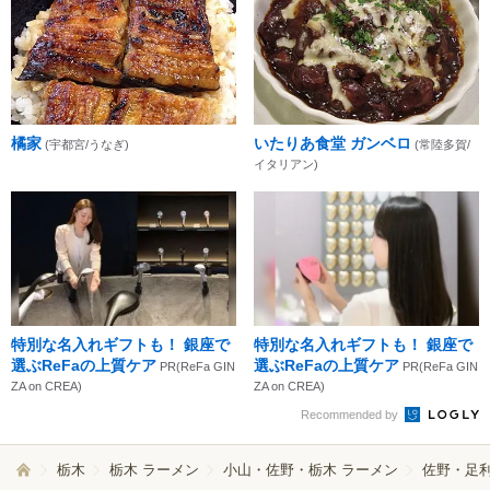
橘家
いたりあ食堂 ガンベロ
(宇都宮/うなぎ)
(常陸多賀/
イタリアン)
特別な名入れギフトも！ 銀座で
特別な名入れギフトも！ 銀座で
選ぶReFaの上質ケア
選ぶReFaの上質ケア
PR(ReFa GIN
PR(ReFa GIN
ZA on CREA)
ZA on CREA)
Recommended by
栃木
栃木 ラーメン
小山・佐野・栃木 ラーメン
佐野・足利