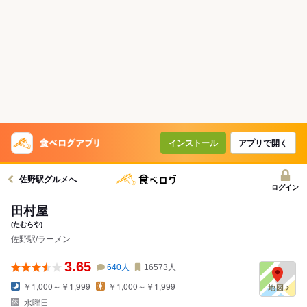
インストール
アプリで開く
佐野駅グルメへ
ログイン
田村屋
(たむらや)
佐野駅/ラーメン
3.65
640
人
16573
人
￥1,000～￥1,999
￥1,000～￥1,999
水曜日