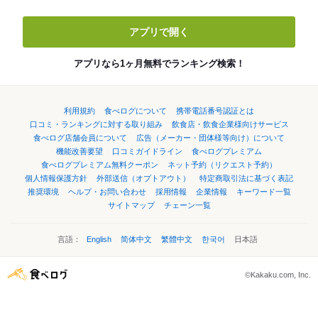
アプリで開く
アプリなら1ヶ月無料でランキング検索！
利用規約
食べログについて
携帯電話番号認証とは
口コミ・ランキングに対する取り組み
飲食店・飲食企業様向けサービス
食べログ店舗会員について
広告（メーカー・団体様等向け）について
機能改善要望
口コミガイドライン
食べログプレミアム
食べログプレミアム無料クーポン
ネット予約（リクエスト予約）
個人情報保護方針
外部送信（オプトアウト）
特定商取引法に基づく表記
推奨環境
ヘルプ・お問い合わせ
採用情報
企業情報
キーワード一覧
サイトマップ
チェーン一覧
言語：
English
简体中文
繁體中文
한국어
日本語
©Kakaku.com, Inc.