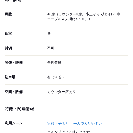
席数
46席（カウンター8席。小上がり6人掛け×3卓。
テーブル４人掛け×５卓。）
個室
無
貸切
不可
禁煙・喫煙
全席禁煙
駐車場
有（28台）
空間・設備
カウンター席あり
特徴・関連情報
利用シーン
家族・子供と
一人で入りやすい
こんな時によく使われます。