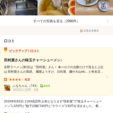
すべての写真を見る（2996件）
広告を非表示
口コミ
ピックアップ！口コミ
田村屋さんの味玉チャーシューメン♪
佐野ラーメン2軒目は『田村屋』さん！ 食べログの点数だけで見ると上位
は 田村屋さんの系譜。 麺屋ようすけ、日向屋、麺や大山etc... と有名店を
輩出されているお店。 ワクワクしながらオススメを注文しました♪ ◆味玉
4.0
チャーシューメン カウンター席やったので厨房の平ザル湯切りに 惚...
Lunch:
ふなちゃん
（743）
2025/11 訪問
1回
2026年8月6日 1100頃訪問 お初となります"田村屋"で"味玉チャーシュー
メン"1,420円と"餃子(3個)"340円と"小ライス"130円を頂きました。 数あ
る佐野ラー...