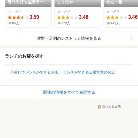
青竹手打ち佐野ラーメ
しまだや
めん一番
ン 加州屋
ラーメン
ラーメン
ラーメン
3.50
3.48
3.46
86人
273人
141人
佐野・足利
のレストラン情報を見る
ランチのお店を探す
子連れでランチができるお店
ランチができる日曜営業のお店
関連の情報をすべて表示する
広告を非表示