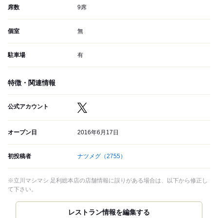
席数
9席
個室
無
駐車場
有
特徴・関連情報
公式アカウント
オープン日
2016年6月17日
初投稿者
ナツメグ
（2755）
※立川マシマシ 足利総本店の店舗情報に誤りがある場合は、以下から修正し
て下さい。