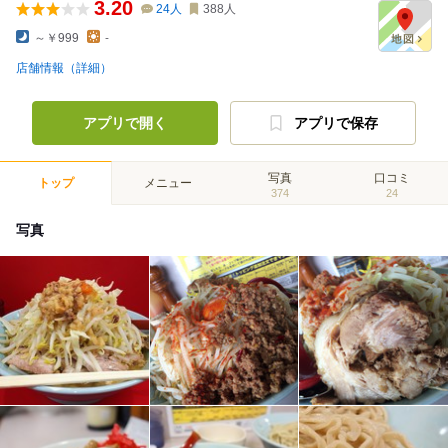
3.20
24
人
388
人
～￥999
-
店舗情報（詳細）
アプリで開く
アプリで保存
写真
口コミ
トップ
メニュー
374
24
写真