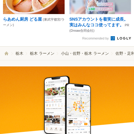
らあめん厨房 どる屋
SNSアカウントを着実に成長。
(東武宇都宮/ラ
実はみんなココ使ってます。
ーメン)
PR
(Dreaw合同会社)
Recommended by
栃木
栃木 ラーメン
小山・佐野・栃木 ラーメン
佐野・足利