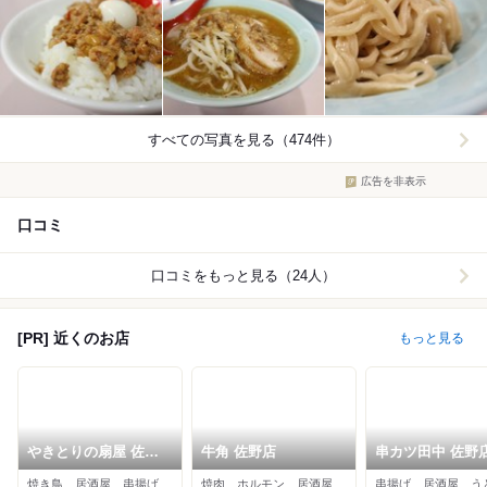
すべての写真を見る（474件）
広告を非表示
口コミ
口コミをもっと見る（24人）
[PR] 近くのお店
もっと見る
やきとりの扇屋 佐野
牛角 佐野店
串カツ田中 佐野
大町店
焼き鳥、居酒屋、串揚げ
焼肉、ホルモン、居酒屋
串揚げ、居酒屋、う