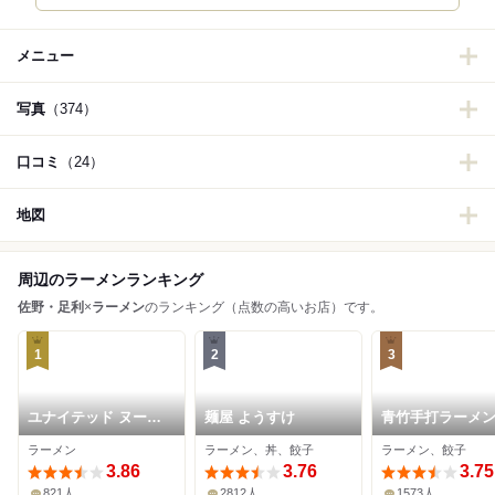
メニュー
写真
（374）
口コミ
（24）
地図
周辺のラーメンランキング
佐野・足利
×
ラーメン
のランキング（点数の高いお店）です。
1
2
3
ユナイテッド ヌード
麺屋 ようすけ
青竹手打ラーメン
ル アメノオト
向屋
ラーメン
ラーメン、丼、餃子
ラーメン、餃子
3.86
3.76
3.75
821人
2812人
1573人